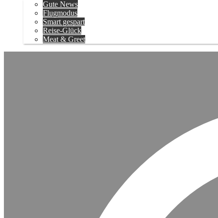
Gute News
Flugmodus
Smart gespart
Reise-Glück
Meat & Greet