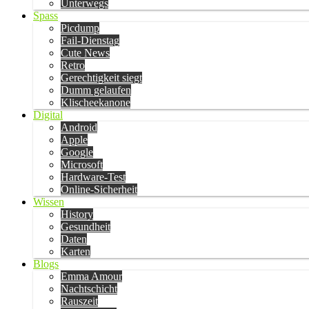
Unterwegs
Spass
Picdump
Fail-Dienstag
Cute News
Retro
Gerechtigkeit siegt
Dumm gelaufen
Klischeekanone
Digital
Android
Apple
Google
Microsoft
Hardware-Test
Online-Sicherheit
Wissen
History
Gesundheit
Daten
Karten
Blogs
Emma Amour
Nachtschicht
Rauszeit