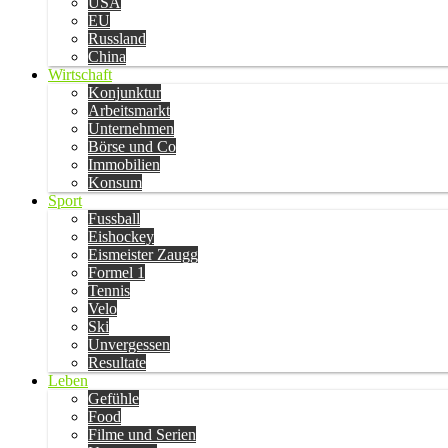
USA
EU
Russland
China
Wirtschaft
Konjunktur
Arbeitsmarkt
Unternehmen
Börse und Co
Immobilien
Konsum
Sport
Fussball
Eishockey
Eismeister Zaugg
Formel 1
Tennis
Velo
Ski
Unvergessen
Resultate
Leben
Gefühle
Food
Filme und Serien