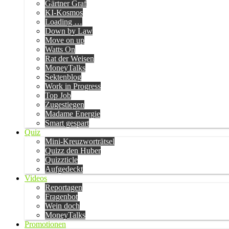
Gärtner Graf
KI-Kosmos
Loading …
Down by Law
Move on up
Watts On
Rat der Weisen
MoneyTalks
Sektenblog
Work in Progress
Top Job
Zugestiegen
Madame Energie
Smart gespart
Quiz
Mini-Kreuzworträtsel
Quizz den Huber
Quizzticle
Aufgedeckt
Videos
Reportagen
Fragenbot
Wein doch
MoneyTalks
Promotionen