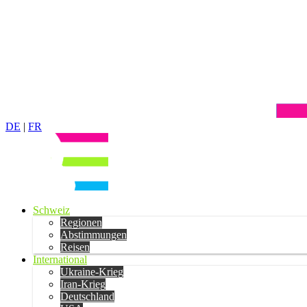
DE
|
FR
Schweiz
Regionen
Abstimmungen
Reisen
International
Ukraine-Krieg
Iran-Krieg
Deutschland