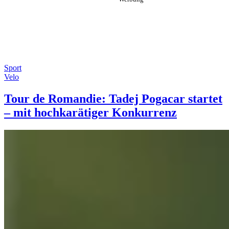
Sport
Velo
Tour de Romandie: Tadej Pogacar startet
– mit hochkarätiger Konkurrenz