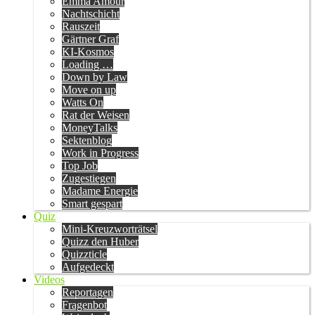
Emma Amour
Nachtschicht
Rauszeit
Gärtner Graf
KI-Kosmos
Loading …
Down by Law
Move on up
Watts On
Rat der Weisen
MoneyTalks
Sektenblog
Work in Progress
Top Job
Zugestiegen
Madame Energie
Smart gespart
Quiz
Mini-Kreuzworträtsel
Quizz den Huber
Quizzticle
Aufgedeckt
Videos
Reportagen
Fragenbot