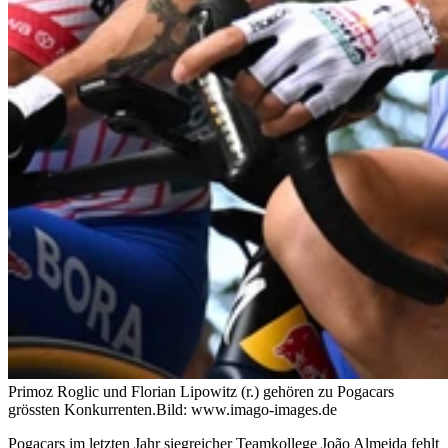
Primoz Roglic und Florian Lipowitz (r.) gehören zu Pogacars
grössten Konkurrenten.
Bild: www.imago-images.de
Pogacars im letzten Jahr siegreicher Teamkollege João Almeida fehlt