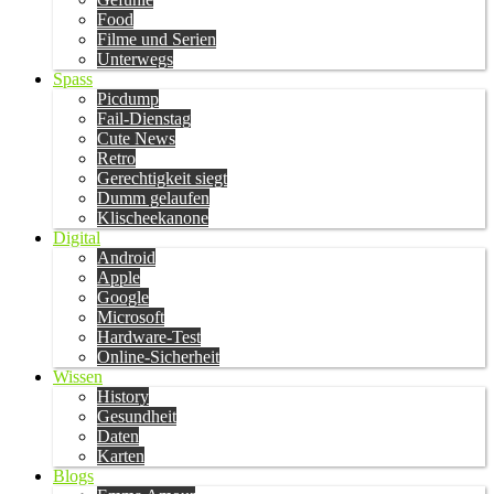
Food
Filme und Serien
Unterwegs
Spass
Picdump
Fail-Dienstag
Cute News
Retro
Gerechtigkeit siegt
Dumm gelaufen
Klischeekanone
Digital
Android
Apple
Google
Microsoft
Hardware-Test
Online-Sicherheit
Wissen
History
Gesundheit
Daten
Karten
Blogs