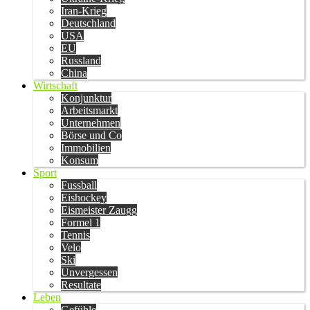
Iran-Krieg
Deutschland
USA
EU
Russland
China
Wirtschaft
Konjunktur
Arbeitsmarkt
Unternehmen
Börse und Co
Immobilien
Konsum
Sport
Fussball
Eishockey
Eismeister Zaugg
Formel 1
Tennis
Velo
Ski
Unvergessen
Resultate
Leben
Gefühle