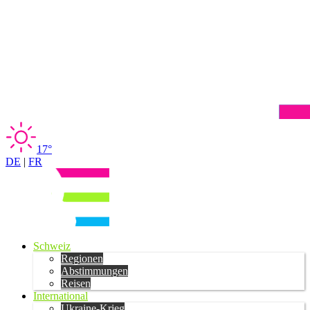
17°
DE
|
FR
Schweiz
Regionen
Abstimmungen
Reisen
International
Ukraine-Krieg