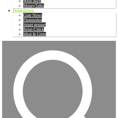
Wein doch
MoneyTalks
Promotionen
Gute News
Flugmodus
Smart gespart
Reise-Glück
Meat & Greet