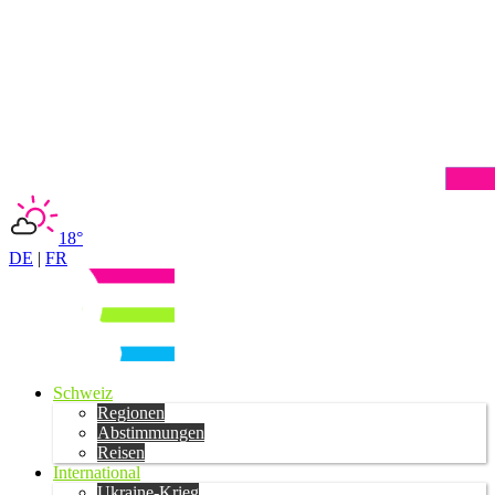
18°
DE
|
FR
Schweiz
Regionen
Abstimmungen
Reisen
International
Ukraine-Krieg