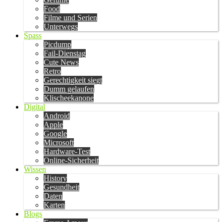
Food
Filme und Serien
Unterwegs
Spass
Picdump
Fail-Dienstag
Cute News
Retro
Gerechtigkeit siegt
Dumm gelaufen
Klischeekanone
Digital
Android
Apple
Google
Microsoft
Hardware-Test
Online-Sicherheit
Wissen
History
Gesundheit
Daten
Karten
Blogs