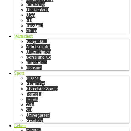
Iran-Krieg
Deutschland
USA
EU
Russland
China
Wirtschaft
Konjunktur
Arbeitsmarkt
Unternehmen
Börse und Co
Immobilien
Konsum
Sport
Fussball
Eishockey
Eismeister Zaugg
Formel 1
Tennis
Velo
Ski
Unvergessen
Resultate
Leben
Gefühle