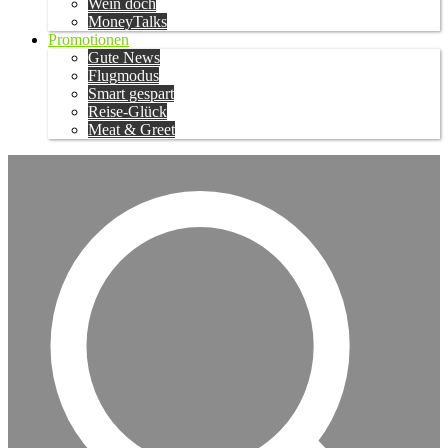
Wein doch
MoneyTalks
Promotionen
Gute News
Flugmodus
Smart gespart
Reise-Glück
Meat & Greet