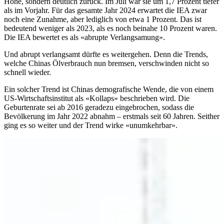
Höhe, sondern deutlich zurück. Im Juli war sie um 1,7 Prozent tiefer
als im Vorjahr. Für das gesamte Jahr 2024 erwartet die IEA zwar
noch eine Zunahme, aber lediglich von etwa 1 Prozent. Das ist
bedeutend weniger als 2023, als es noch beinahe 10 Prozent waren.
Die IEA bewertet es als «abrupte Verlangsamung».
Und abrupt verlangsamt dürfte es weitergehen. Denn die Trends,
welche Chinas Ölverbrauch nun bremsen, verschwinden nicht so
schnell wieder.
Ein solcher Trend ist Chinas demografische Wende, die von einem
US-Wirtschaftsinstitut als «Kollaps» beschrieben wird. Die
Geburtenrate sei ab 2016 geradezu eingebrochen, sodass die
Bevölkerung im Jahr 2022 abnahm – erstmals seit 60 Jahren. Seither
ging es so weiter und der Trend wirke «unumkehrbar».