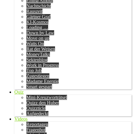
Emma Amour
Nachtschicht
Rauszeit
Gärtner Graf
KI-Kosmos
Loading …
Down by Law
Move on up
Watts On
Rat der Weisen
MoneyTalks
Sektenblog
Work in Progress
Top Job
Zugestiegen
Madame Energie
Smart gespart
Quiz
Mini-Kreuzworträtsel
Quizz den Huber
Quizzticle
Aufgedeckt
Videos
Reportagen
Fragenbot