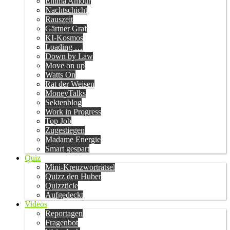
Emma Amour
Nachtschicht
Rauszeit
Gärtner Graf
KI-Kosmos
Loading …
Down by Law
Move on up
Watts On
Rat der Weisen
MoneyTalks
Sektenblog
Work in Progress
Top Job
Zugestiegen
Madame Energie
Smart gespart
Quiz
Mini-Kreuzworträtsel
Quizz den Huber
Quizzticle
Aufgedeckt
Videos
Reportagen
Fragenbot