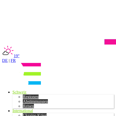
19°
DE
|
FR
Schweiz
Regionen
Abstimmungen
Reisen
International
Ukraine-Krieg