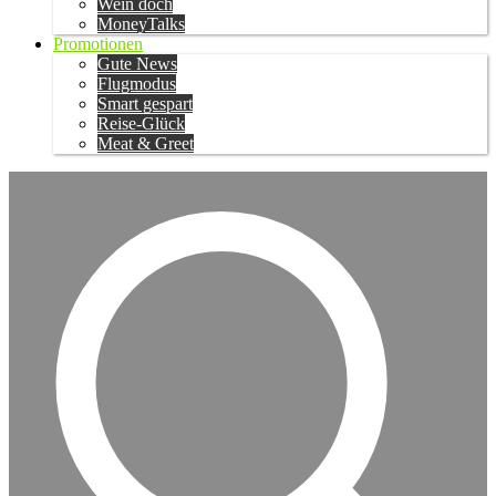
Wein doch
MoneyTalks
Promotionen
Gute News
Flugmodus
Smart gespart
Reise-Glück
Meat & Greet