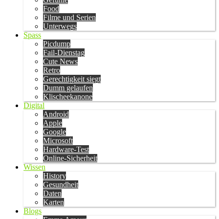
Food
Filme und Serien
Unterwegs
Spass
Picdump
Fail-Dienstag
Cute News
Retro
Gerechtigkeit siegt
Dumm gelaufen
Klischeekanone
Digital
Android
Apple
Google
Microsoft
Hardware-Test
Online-Sicherheit
Wissen
History
Gesundheit
Daten
Karten
Blogs