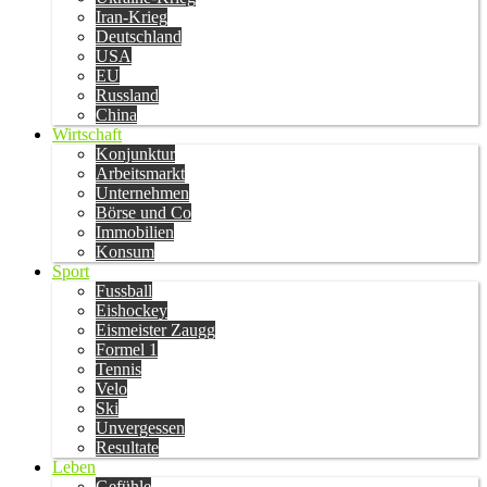
Iran-Krieg
Deutschland
USA
EU
Russland
China
Wirtschaft
Konjunktur
Arbeitsmarkt
Unternehmen
Börse und Co
Immobilien
Konsum
Sport
Fussball
Eishockey
Eismeister Zaugg
Formel 1
Tennis
Velo
Ski
Unvergessen
Resultate
Leben
Gefühle