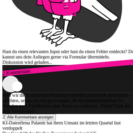
Hast du einen relevanten Input oder hast du einen Fehler entdeckt? D
kannst uns dein Anliegen gerne via Formular übermitteln.
Diskussion wird geladen...
2 Kommentare
Zum Login
Weil wir die Kommentar-Debatten weiterhin persönlich moderieren
möchten, sehen wir uns gezwungen, die Kommentarfunktion 24
Stunden nach Publikation einer Story zu schliessen. Vielen Dank für
dein Verständnis!
2
Alle Kommentare anzeigen
KI-Datenfirma Palantir hat ihren Umsatz im letzten Quartal fast
verdoppelt