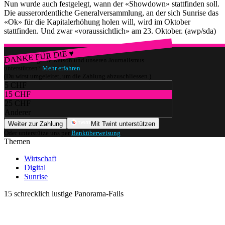
Nun wurde auch festgelegt, wann der «Showdown» stattfinden soll.
Die ausserordentliche Generalversammlung, an der sich Sunrise das
«Ok» für die Kapitalerhöhung holen will, wird im Oktober
stattfinden. Und zwar «voraussichtlich» am 23. Oktober. (awp/sda)
DANKE FÜR DIE ♥
Würdest du gerne watson und unseren Journalismus
unterstützen?
Mehr erfahren
(Du wirst umgeleitet, um die Zahlung abzuschliessen.)
5 CHF
15 CHF
25 CHF
Anderer
Weiter zur Zahlung
Mit Twint unterstützen
Oder unterstütze uns per
Banküberweisung
.
Themen
Wirtschaft
Digital
Sunrise
15 schrecklich lustige Panorama-Fails