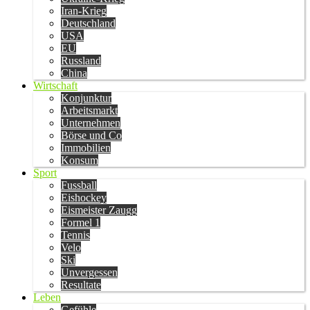
Iran-Krieg
Deutschland
USA
EU
Russland
China
Wirtschaft
Konjunktur
Arbeitsmarkt
Unternehmen
Börse und Co
Immobilien
Konsum
Sport
Fussball
Eishockey
Eismeister Zaugg
Formel 1
Tennis
Velo
Ski
Unvergessen
Resultate
Leben
Gefühle