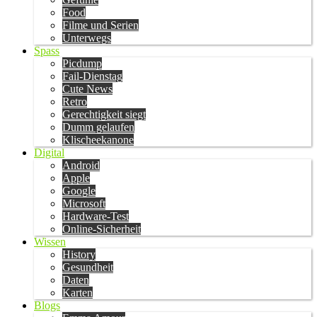
Food
Filme und Serien
Unterwegs
Spass
Picdump
Fail-Dienstag
Cute News
Retro
Gerechtigkeit siegt
Dumm gelaufen
Klischeekanone
Digital
Android
Apple
Google
Microsoft
Hardware-Test
Online-Sicherheit
Wissen
History
Gesundheit
Daten
Karten
Blogs