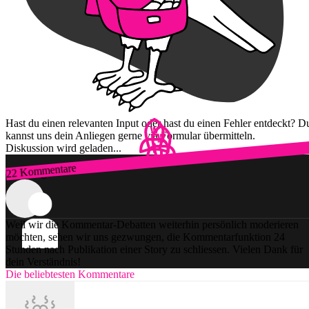
Hast du einen relevanten Input oder hast du einen Fehler entdeckt? D
kannst uns dein Anliegen gerne via Formular übermitteln.
Diskussion wird geladen...
22 Kommentare
Zum Login
Weil wir die Kommentar-Debatten weiterhin persönlich moderieren
möchten, sehen wir uns gezwungen, die Kommentarfunktion 24
Stunden nach Publikation einer Story zu schliessen. Vielen Dank für
dein Verständnis!
Die beliebtesten Kommentare