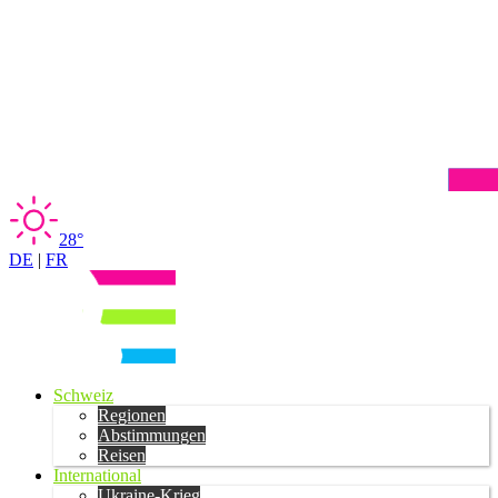
28°
DE
|
FR
Schweiz
Regionen
Abstimmungen
Reisen
International
Ukraine-Krieg