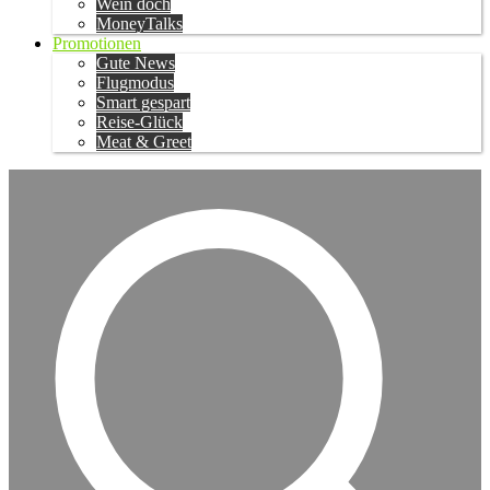
Wein doch
MoneyTalks
Promotionen
Gute News
Flugmodus
Smart gespart
Reise-Glück
Meat & Greet