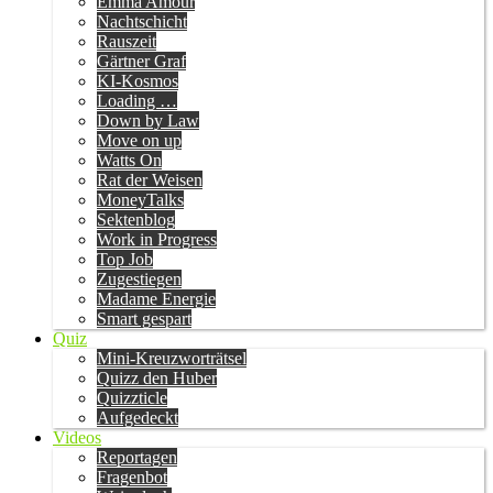
Emma Amour
Nachtschicht
Rauszeit
Gärtner Graf
KI-Kosmos
Loading …
Down by Law
Move on up
Watts On
Rat der Weisen
MoneyTalks
Sektenblog
Work in Progress
Top Job
Zugestiegen
Madame Energie
Smart gespart
Quiz
Mini-Kreuzworträtsel
Quizz den Huber
Quizzticle
Aufgedeckt
Videos
Reportagen
Fragenbot