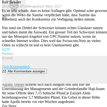
Ralf Beyeler
26.09.2019 07:40
registriert März 2017
Es ist sehr schade, dass es keine Auflagen gibt. Optimal wäre gewese
wenn die Weko die Sunrise verpflichtet hätte, dass Sunrise das
Kabelnetz auch der Konkurrenz zur Verfügung stellen müsste.
Nur rund ein Drittel der Schweizer können echtes Glasfaser nutzen
und haben damit die Auswahl. Ein grosser Teil der Schweizer können
nur das Monopol-Angebot von UPC/Sunrise nutzen, wenn sie
schnelles Internet wollen. Dies weil das Swisscom-Netz an vielen
Orten zu schlecht ist und es kein Glasfasernetz gibt.
42
29
Melden
Zum Kommentar
22
Alle Kommentare anzeigen
US-Finanzinvestor Apollo übernimmt Easyjet
Der britische Billigflieger Easyjet geht an den US-Finanzinvestor
Apollo. Dieser sicherte sich nach einigem Hin und Her die
Beitrag melden
Unterstützung des Managements und der Gründerfamilie Haji-Ioann
für seine Offerte über 7,15 britische Pfund je Easyjet-Aktie
beziehungsweise 5,7 Milliarden Pfund. Ein Gebot in dieser Höhe
hatte Apollo bereits vor vier Wochen angedeutet.
Zur Story