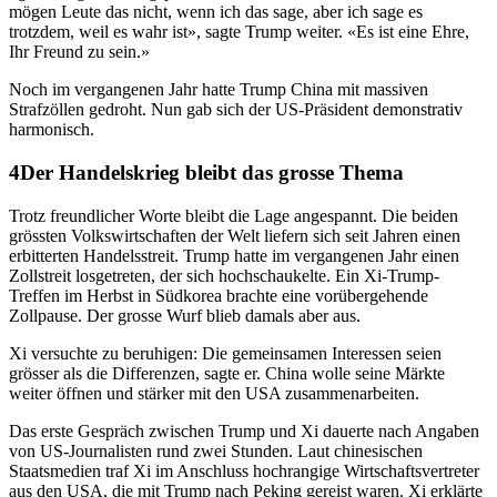
mögen Leute das nicht, wenn ich das sage, aber ich sage es
trotzdem, weil es wahr ist», sagte Trump weiter. «Es ist eine Ehre,
Ihr Freund zu sein.»
Noch im vergangenen Jahr hatte Trump China mit massiven
Strafzöllen gedroht. Nun gab sich der US-Präsident demonstrativ
harmonisch.
Der Handelskrieg bleibt das grosse Thema
Trotz freundlicher Worte bleibt die Lage angespannt. Die beiden
grössten Volkswirtschaften der Welt liefern sich seit Jahren einen
erbitterten Handelsstreit. Trump hatte im vergangenen Jahr einen
Zollstreit losgetreten, der sich hochschaukelte. Ein Xi-Trump-
Treffen im Herbst in Südkorea brachte eine vorübergehende
Zollpause. Der grosse Wurf blieb damals aber aus.
Xi versuchte zu beruhigen: Die gemeinsamen Interessen seien
grösser als die Differenzen, sagte er. China wolle seine Märkte
weiter öffnen und stärker mit den USA zusammenarbeiten.
Das erste Gespräch zwischen Trump und Xi dauerte nach Angaben
von US-Journalisten rund zwei Stunden. Laut chinesischen
Staatsmedien traf Xi im Anschluss hochrangige Wirtschaftsvertreter
aus den USA, die mit Trump nach Peking gereist waren. Xi erklärte