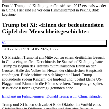
Donald Trump und Xi Jinping treffen sich seit 2017 erstmals wieder
in China. Hier sind sie vor dem Himmelstempel in Peking.
Bild:
keystone
Trump bei Xi: «Einen der bedeutendsten
Gipfel der Menschheitsgeschichte»
61
14.05.2026, 09:36
14.05.2026, 13:27
US-Präsident Trump ist am Mittwoch zu einem dreitägigen Besuch
in China eingetroffen. Der chinesische Staatschef Xi Jinping hatte
Trump zu Beginn des Treffens mit militärischen Ehren an der
Grossen Halle des Volkes im Herzen der chinesischen Hauptstadt
empfangen. Beide schüttelten sich länger die Hand. Trump
applaudierte zudem Kindern, die hüpfend und jubelnd kleine US-
Flaggen und Blumen in die Höhen streckten. Trumps sagte später,
dass er die Kinder «grossartig» gefunden habe.
Empfang im Fähnchenmeer: Donald Trump ist in China gelandet
Trump und Xi hatten sich zuletzt Ende Oktober im Vorfeld eines
Gipfeltreffens in Südkorea getroffen und dort eine Pause im