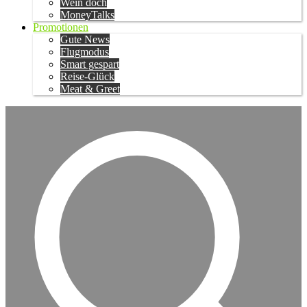
Wein doch
MoneyTalks
Promotionen
Gute News
Flugmodus
Smart gespart
Reise-Glück
Meat & Greet