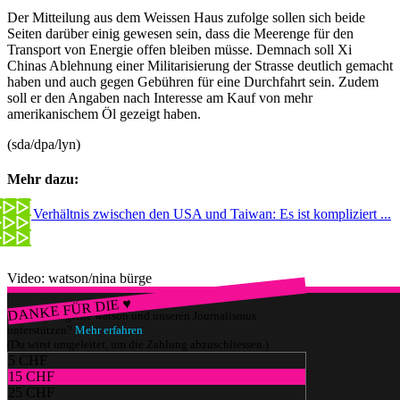
Der Mitteilung aus dem Weissen Haus zufolge sollen sich beide
Seiten darüber einig gewesen sein, dass die Meerenge für den
Transport von Energie offen bleiben müsse. Demnach soll Xi
Chinas Ablehnung einer Militarisierung der Strasse deutlich gemacht
haben und auch gegen Gebühren für eine Durchfahrt sein. Zudem
soll er den Angaben nach Interesse am Kauf von mehr
amerikanischem Öl gezeigt haben.
(sda/dpa/lyn)
Mehr dazu:
Das Verhältnis zwischen den USA und Taiwan: Es ist kompliziert ...
Video: watson/nina bürge
DANKE FÜR DIE ♥
Würdest du gerne watson und unseren Journalismus
unterstützen?
Mehr erfahren
(Du wirst umgeleitet, um die Zahlung abzuschliessen.)
5 CHF
15 CHF
25 CHF