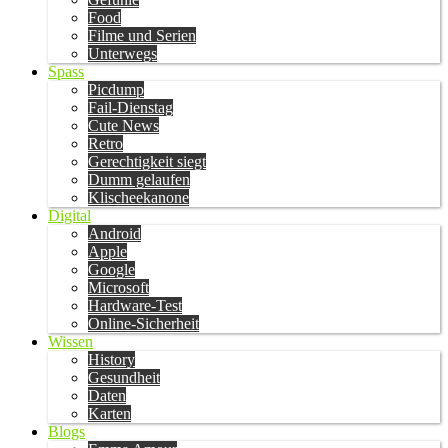
Food
Filme und Serien
Unterwegs
Spass
Picdump
Fail-Dienstag
Cute News
Retro
Gerechtigkeit siegt
Dumm gelaufen
Klischeekanone
Digital
Android
Apple
Google
Microsoft
Hardware-Test
Online-Sicherheit
Wissen
History
Gesundheit
Daten
Karten
Blogs