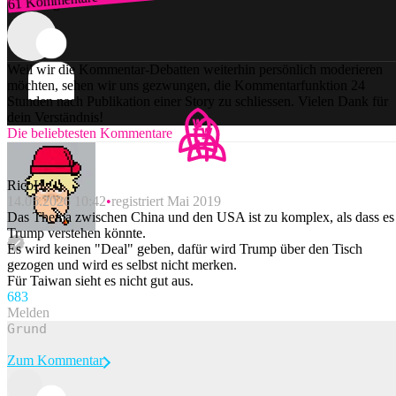
61 Kommentare
Zum Login
Weil wir die Kommentar-Debatten weiterhin persönlich moderieren
möchten, sehen wir uns gezwungen, die Kommentarfunktion 24
Stunden nach Publikation einer Story zu schliessen. Vielen Dank für
dein Verständnis!
Die beliebtesten Kommentare
RicoH
14.05.2026 10:42
registriert Mai 2019
Das Thema zwischen China und den USA ist zu komplex, als dass es
Trump verstehen könnte.
Es wird keinen "Deal" geben, dafür wird Trump über den Tisch
gezogen und wird es selbst nicht merken.
Für Taiwan sieht es nicht gut aus.
68
3
Melden
Zum Kommentar