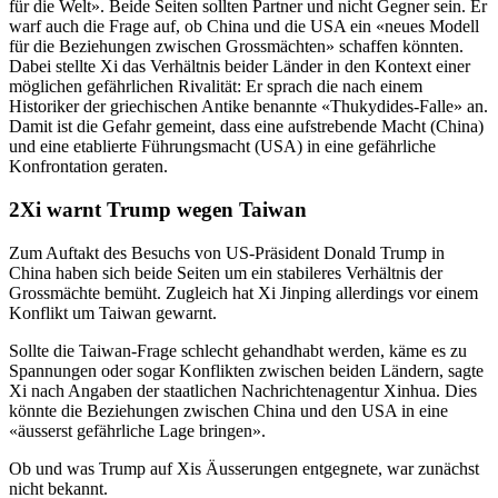
für die Welt». Beide Seiten sollten Partner und nicht Gegner sein. Er
warf auch die Frage auf, ob China und die USA ein «neues Modell
für die Beziehungen zwischen Grossmächten» schaffen könnten.
Dabei stellte Xi das Verhältnis beider Länder in den Kontext einer
möglichen gefährlichen Rivalität: Er sprach die nach einem
Historiker der griechischen Antike benannte «Thukydides-Falle» an.
Damit ist die Gefahr gemeint, dass eine aufstrebende Macht (China)
und eine etablierte Führungsmacht (USA) in eine gefährliche
Konfrontation geraten.
Xi warnt Trump wegen Taiwan
Zum Auftakt des Besuchs von US-Präsident Donald Trump in
China haben sich beide Seiten um ein stabileres Verhältnis der
Grossmächte bemüht. Zugleich hat Xi Jinping allerdings vor einem
Konflikt um Taiwan gewarnt.
Sollte die Taiwan-Frage schlecht gehandhabt werden, käme es zu
Spannungen oder sogar Konflikten zwischen beiden Ländern, sagte
Xi nach Angaben der staatlichen Nachrichtenagentur Xinhua. Dies
könnte die Beziehungen zwischen China und den USA in eine
«äusserst gefährliche Lage bringen».
Ob und was Trump auf Xis Äusserungen entgegnete, war zunächst
nicht bekannt.