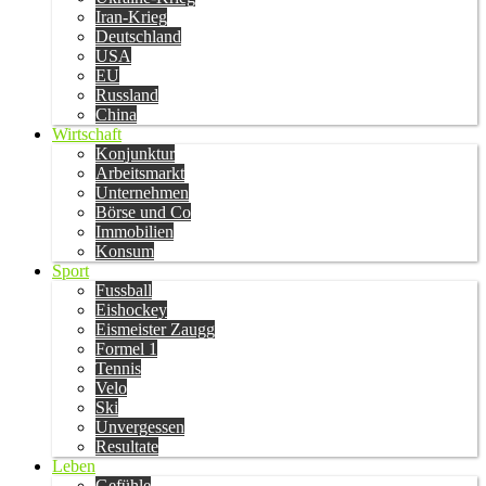
Iran-Krieg
Deutschland
USA
EU
Russland
China
Wirtschaft
Konjunktur
Arbeitsmarkt
Unternehmen
Börse und Co
Immobilien
Konsum
Sport
Fussball
Eishockey
Eismeister Zaugg
Formel 1
Tennis
Velo
Ski
Unvergessen
Resultate
Leben
Gefühle