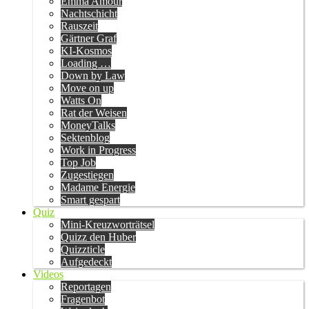
Emma Amour
Nachtschicht
Rauszeit
Gärtner Graf
KI-Kosmos
Loading …
Down by Law
Move on up
Watts On
Rat der Weisen
MoneyTalks
Sektenblog
Work in Progress
Top Job
Zugestiegen
Madame Energie
Smart gespart
Quiz
Mini-Kreuzworträtsel
Quizz den Huber
Quizzticle
Aufgedeckt
Videos
Reportagen
Fragenbot