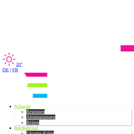
20°
DE
|
FR
Schweiz
Regionen
Abstimmungen
Reisen
International
Ukraine-Krieg