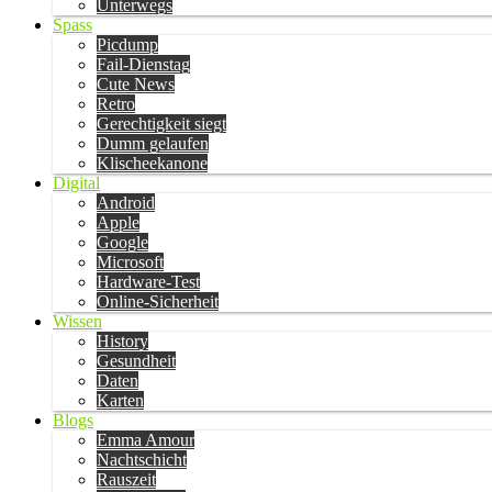
Unterwegs
Spass
Picdump
Fail-Dienstag
Cute News
Retro
Gerechtigkeit siegt
Dumm gelaufen
Klischeekanone
Digital
Android
Apple
Google
Microsoft
Hardware-Test
Online-Sicherheit
Wissen
History
Gesundheit
Daten
Karten
Blogs
Emma Amour
Nachtschicht
Rauszeit