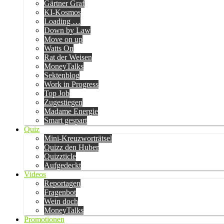
Gärtner Graf
KI-Kosmos
Loading …
Down by Law
Move on up
Watts On
Rat der Weisen
MoneyTalks
Sektenblog
Work in Progress
Top Job
Zugestiegen
Madame Energie
Smart gespart
Quiz
Mini-Kreuzworträtsel
Quizz den Huber
Quizzticle
Aufgedeckt
Videos
Reportagen
Fragenbot
Wein doch
MoneyTalks
Promotionen