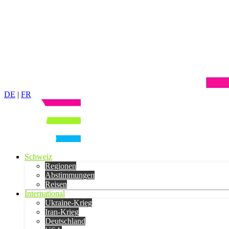
DE
|
FR
Schweiz
Regionen
Abstimmungen
Reisen
International
Ukraine-Krieg
Iran-Krieg
Deutschland