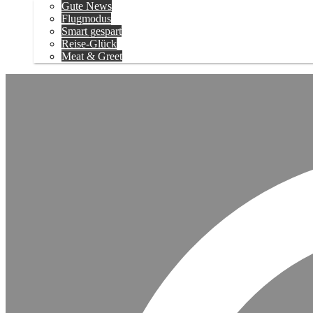
Gute News
Flugmodus
Smart gespart
Reise-Glück
Meat & Greet