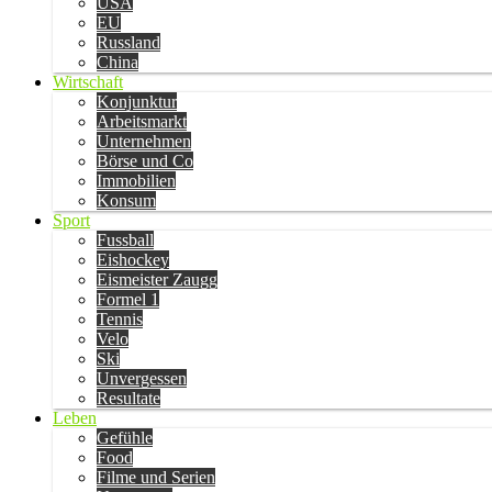
USA
EU
Russland
China
Wirtschaft
Konjunktur
Arbeitsmarkt
Unternehmen
Börse und Co
Immobilien
Konsum
Sport
Fussball
Eishockey
Eismeister Zaugg
Formel 1
Tennis
Velo
Ski
Unvergessen
Resultate
Leben
Gefühle
Food
Filme und Serien