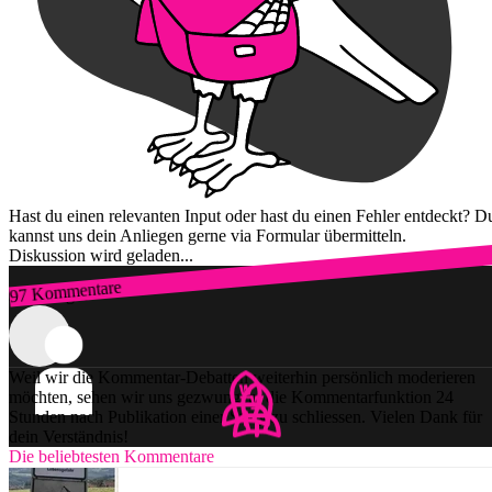
Hast du einen relevanten Input oder hast du einen Fehler entdeckt? D
kannst uns dein Anliegen gerne via Formular übermitteln.
Diskussion wird geladen...
97 Kommentare
Zum Login
Weil wir die Kommentar-Debatten weiterhin persönlich moderieren
möchten, sehen wir uns gezwungen, die Kommentarfunktion 24
Stunden nach Publikation einer Story zu schliessen. Vielen Dank für
dein Verständnis!
Die beliebtesten Kommentare