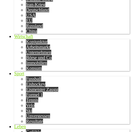
Iran-Krieg
Deutschland
USA
EU
Russland
China
Wirtschaft
Konjunktur
Arbeitsmarkt
Unternehmen
Börse und Co
Immobilien
Konsum
Sport
Fussball
Eishockey
Eismeister Zaugg
Formel 1
Tennis
Velo
Ski
Unvergessen
Resultate
Leben
Gefühle