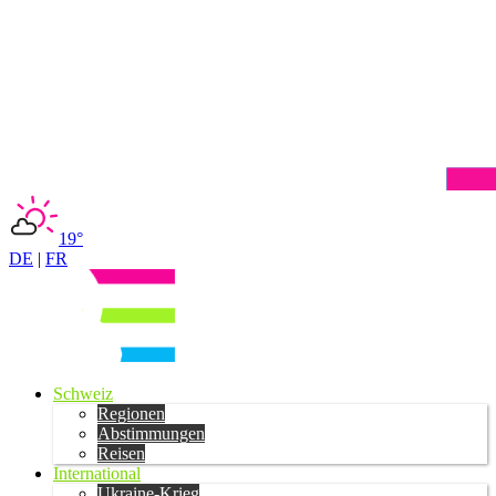
19°
DE
|
FR
Schweiz
Regionen
Abstimmungen
Reisen
International
Ukraine-Krieg