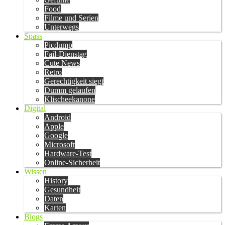
Food
Filme und Serien
Unterwegs
Spass
Picdump
Fail-Dienstag
Cute News
Retro
Gerechtigkeit siegt
Dumm gelaufen
Klischeekanone
Digital
Android
Apple
Google
Microsoft
Hardware-Test
Online-Sicherheit
Wissen
History
Gesundheit
Daten
Karten
Blogs