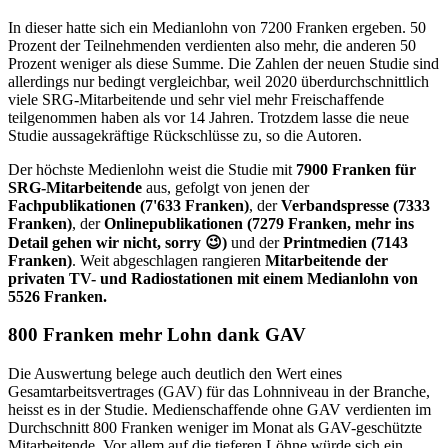
In dieser hatte sich ein Medianlohn von 7200 Franken ergeben. 50
Prozent der Teilnehmenden verdienten also mehr, die anderen 50
Prozent weniger als diese Summe. Die Zahlen der neuen Studie sind
allerdings nur bedingt vergleichbar, weil 2020 überdurchschnittlich
viele SRG-Mitarbeitende und sehr viel mehr Freischaffende
teilgenommen haben als vor 14 Jahren. Trotzdem lasse die neue
Studie aussagekräftige Rückschlüsse zu, so die Autoren.
Der höchste Medienlohn weist die Studie mit
7900 Franken für
SRG-Mitarbeitende
aus, gefolgt von jenen der
Fachpublikationen (7'633 Franken)
, der
Verbandspresse (7333
Franken)
, der
Onlinepublikationen (7279 Franken, mehr ins
Detail gehen wir nicht, sorry 😉)
und der
Printmedien (7143
Franken)
. Weit abgeschlagen rangieren
Mitarbeitende der
privaten TV- und Radiostationen mit einem Medianlohn von
5526 Franken.
800 Franken mehr Lohn dank GAV
Die Auswertung belege auch deutlich den Wert eines
Gesamtarbeitsvertrages (GAV) für das Lohnniveau in der Branche,
heisst es in der Studie. Medienschaffende ohne GAV verdienten im
Durchschnitt 800 Franken weniger im Monat als GAV-geschützte
Mitarbeitende. Vor allem auf die tieferen Löhne würde sich ein