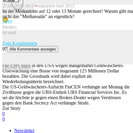
Scaros_2
27.08.2020 10:19
registriert Juni 2015
Beitrag melden
Ist der Medianlohn auf 12 oder 13 Monate gerechnet? Warum gibt m
nicht das "Mediansalär" an eigentlich?
243
9
Melden
Zum Kommentar
97
Alle Kommentare anzeigen
UBS wegen Geldwäscherei-Mängeln mit 125 Millionen Dollar
gebüsst
Die UBS muss in den USA wegen mangelhafter Geldwäscherei-
Beitrag melden
Überwachung eine Busse von insgesamt 125 Millionen Dollar
bezahlen. Die Grossbank wird dabei explizit als
Wiederholungstäterin bezeichnet.
Die US-Geldwäscherei-Aufsicht FinCEN verhängte am Montag die
Zivilbusse gegen die UBS-Einheit UBS Financial Services Inc. Es
sei die höchste je gegen einen Broker-Dealer wegen Verstössen
gegen den Bank Secrecy Act verhängte Strafe.
Zur Story
0
0
Newsletter