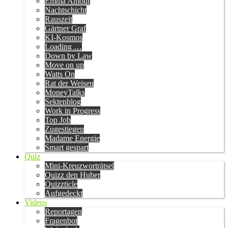
Emma Amour
Nachtschicht
Rauszeit
Gärtner Graf
KI-Kosmos
Loading …
Down by Law
Move on up
Watts On
Rat der Weisen
MoneyTalks
Sektenblog
Work in Progress
Top Job
Zugestiegen
Madame Energie
Smart gespart
Quiz
Mini-Kreuzworträtsel
Quizz den Huber
Quizzticle
Aufgedeckt
Videos
Reportagen
Fragenbot