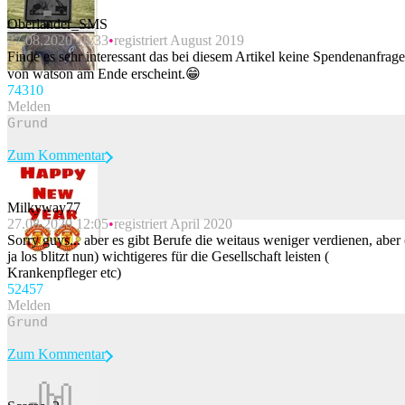
Oberländer_SMS
27.08.2020 10:33
registriert August 2019
Finde es sehr interessant das bei diesem Artikel keine Spendenanfrage
von watson am Ende erscheint.😁
743
10
Melden
Zum Kommentar
Milkyway77
27.08.2020 12:05
registriert April 2020
Beitrag melden
Sorry guys... aber es gibt Berufe die weitaus weniger verdienen, aber 
ja los blitzt nun) wichtigeres für die Gesellschaft leisten (
Krankenpfleger etc)
524
57
Melden
Zum Kommentar