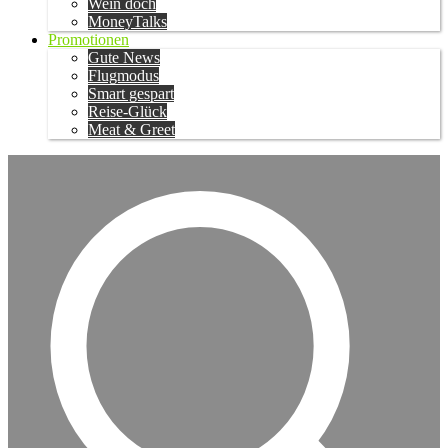
Wein doch
MoneyTalks
Promotionen
Gute News
Flugmodus
Smart gespart
Reise-Glück
Meat & Greet