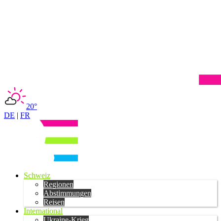
20°
DE
|
FR
Schweiz
Regionen
Abstimmungen
Reisen
International
Ukraine-Krieg