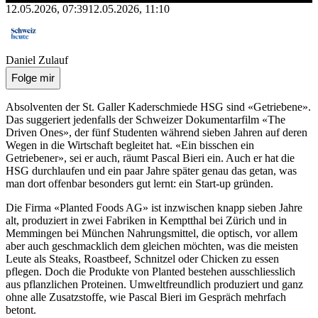
12.05.2026, 07:39
12.05.2026, 11:10
Daniel Zulauf
Folge mir
Absolventen der St. Galler Kaderschmiede HSG sind «Getriebene».
Das suggeriert jedenfalls der Schweizer Dokumentarfilm «The
Driven Ones», der fünf Studenten während sieben Jahren auf deren
Wegen in die Wirtschaft begleitet hat. «Ein bisschen ein
Getriebener», sei er auch, räumt Pascal Bieri ein. Auch er hat die
HSG durchlaufen und ein paar Jahre später genau das getan, was
man dort offenbar besonders gut lernt: ein Start-up gründen.
Die Firma «Planted Foods AG» ist inzwischen knapp sieben Jahre
alt, produziert in zwei Fabriken in Kemptthal bei Zürich und in
Memmingen bei München Nahrungsmittel, die optisch, vor allem
aber auch geschmacklich dem gleichen möchten, was die meisten
Leute als Steaks, Roastbeef, Schnitzel oder Chicken zu essen
pflegen. Doch die Produkte von Planted bestehen ausschliesslich
aus pflanzlichen Proteinen. Umweltfreundlich produziert und ganz
ohne alle Zusatzstoffe, wie Pascal Bieri im Gespräch mehrfach
betont.