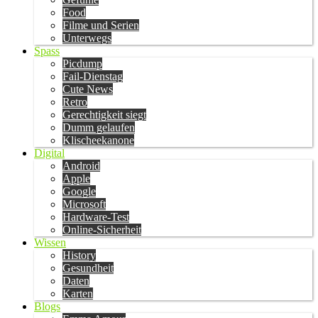
Food
Filme und Serien
Unterwegs
Spass
Picdump
Fail-Dienstag
Cute News
Retro
Gerechtigkeit siegt
Dumm gelaufen
Klischeekanone
Digital
Android
Apple
Google
Microsoft
Hardware-Test
Online-Sicherheit
Wissen
History
Gesundheit
Daten
Karten
Blogs