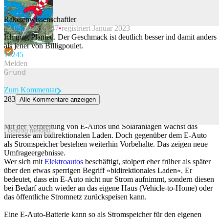
Raketenwissenschaftler
12.05.2026 09:47
registriert Januar 2023
Beitrag melden
Ich mag Planted. Der Geschmack ist deutlich besser ind damit anders
als jener von Billigpoulet.
162
45
Melden
Zum Kommentar
283
Alle Kommentare anzeigen
Was Schweizer wirklich über E-Autos und bidirektionales Laden
denken
Mit der Verbreitung von E-Autos und Solaranlagen wächst das
Beitrag melden
Interesse am bidirektionalen Laden. Doch gegenüber dem E-Auto
als Stromspeicher bestehen weiterhin Vorbehalte. Das zeigen neue
Umfrageergebnisse.
Wer sich mit
Elektroautos
beschäftigt, stolpert eher früher als später
über den etwas sperrigen Begriff «bidirektionales Laden». Er
bedeutet, dass ein E-Auto nicht nur Strom aufnimmt, sondern diesen
bei Bedarf auch wieder an das eigene Haus (Vehicle-to-Home) oder
das öffentliche Stromnetz zurückspeisen kann.
Eine E-Auto-Batterie kann so als Stromspeicher für den eigenen