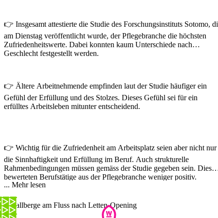
👉 Insgesamt attestierte die Studie des Forschungsinstituts Sotomo, d
am Dienstag veröffentlicht wurde, der Pflegebranche die höchsten
Zufriedenheitswerte. Dabei konnten kaum Unterschiede nach
Geschlecht festgestellt werden.
👉 Ältere Arbeitnehmende empfinden laut der Studie häufiger ein
Gefühl der Erfüllung und des Stolzes. Dieses Gefühl sei für ein
erfülltes Arbeitsleben mitunter entscheidend.
👉 Wichtig für die Zufriedenheit am Arbeitsplatz seien aber nicht nur
die Sinnhaftigkeit und Erfüllung im Beruf. Auch strukturelle
Rahmenbedingungen müssen gemäss der Studie gegeben sein. Diese
bewerteten Berufstätige aus der Pflegebranche weniger positiv.
...
Mehr lesen
Insbesondere bei der Vereinbarkeit von Berufs- und Privatleben soll e
laut Studie hapern.
Abfallberge am Fluss nach Letten-Opening