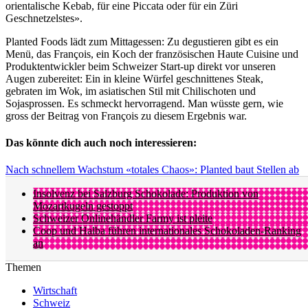
orientalische Kebab, für eine Piccata oder für ein Züri
Geschnetzelstes».
Planted Foods lädt zum Mittagessen: Zu degustieren gibt es ein
Menü, das François, ein Koch der französischen Haute Cuisine und
Produktentwickler beim Schweizer Start-up direkt vor unseren
Augen zubereitet: Ein in kleine Würfel geschnittenes Steak,
gebraten im Wok, im asiatischen Stil mit Chilischoten und
Sojasprossen. Es schmeckt hervorragend. Man wüsste gern, wie
gross der Beitrag von François zu diesem Ergebnis war.
Das könnte dich auch noch interessieren:
Nach schnellem Wachstum «totales Chaos»: Planted baut Stellen ab
Insolvenz bei Salzburg Schokolade: Produktion von
Mozartkugeln gestoppt
Schweizer Onlinehändler Farmy ist pleite
Coop und Halba führen internationales Schokoladen-Ranking
an
Themen
Wirtschaft
Schweiz