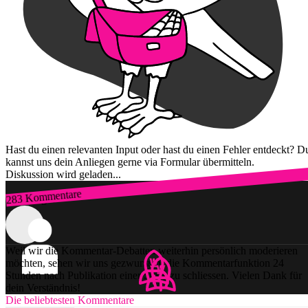
Hast du einen relevanten Input oder hast du einen Fehler entdeckt? D
kannst uns dein Anliegen gerne via Formular übermitteln.
Diskussion wird geladen...
283 Kommentare
Zum Login
Weil wir die Kommentar-Debatten weiterhin persönlich moderieren
möchten, sehen wir uns gezwungen, die Kommentarfunktion 24
Stunden nach Publikation einer Story zu schliessen. Vielen Dank für
dein Verständnis!
Die beliebtesten Kommentare