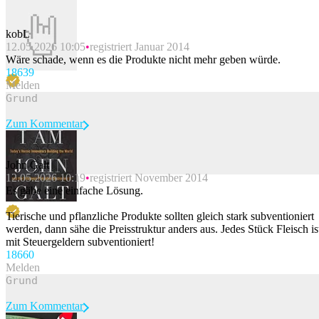
kobL
12.05.2026 10:05
registriert Januar 2014
Wäre schade, wenn es die Produkte nicht mehr geben würde.
186
39
Melden
Zum Kommentar
John Galt
12.05.2026 10:19
registriert November 2014
Beitrag melden
Es gäbe eine einfache Lösung.
Tierische und pflanzliche Produkte sollten gleich stark subventioniert
werden, dann sähe die Preisstruktur anders aus. Jedes Stück Fleisch is
mit Steuergeldern subventioniert!
186
60
Melden
Zum Kommentar