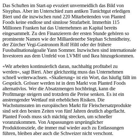
Das Schuften im Start-up evoziert unvermeidlich das Bild von
Sisyphus. Aber im Unterschied zum antiken Tunichtgut erledigen
Bieri und die inzwischen rund 220 Mitarbeitenden von Planted
Foods keine endlose und sinnlose Strafarbeit. Immerhin 115
Millionen Franken hat das Unternehmen an Kapital bereits
eingesammelt. Zu den Finanzierern der ersten Stunde gehören so
prominente Namen wie der Milliardenerbe Stephan Schmidheiny,
der Zürcher Vegi-Gastronom Rolf Hiltl oder der frühere
Fussballnationalgoalie Yann Sommer. Inzwischen sind internationale
Investoren aus dem Umfeld von LVMH und Ikea hinzugekommen.
«Wir arbeiten kontinuierlich daran, nachhaltig profitabel zu
werden», sagt Bieri. Aber gleichzeitig muss das Unternehmen
schnell weiterwachsen. «Skalierung» ist ein Wort, das häufig fällt im
Gespräch. Grösser werden ist in dem Markt von Planted Foods
alternativlos. Wer die Absatzmengen hochbringt, kann die
Profitmarge steigern und trotzdem die Preise senken. Es ist ein
anstrengender Wettlauf mit erheblichen Risiken. Die
Wachstumsraten im europäischen Markt für Fleischersatzprodukte
sind seit den besten Zeiten von fünf Jahren deutlich abgeflacht.
Planted Foods muss sich mächtig strecken, um schneller
voranzukommen. Von Anpassungen ursprünglicher
Produktionsziele, die immer mal wieder auch zu Entlassungen
führen, bleiben aber auch die Schweizer nicht verschont.