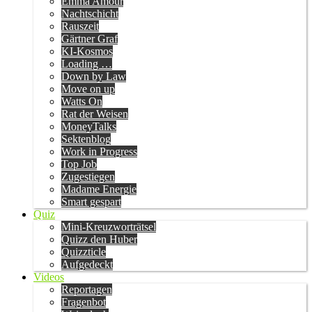
Emma Amour
Nachtschicht
Rauszeit
Gärtner Graf
KI-Kosmos
Loading …
Down by Law
Move on up
Watts On
Rat der Weisen
MoneyTalks
Sektenblog
Work in Progress
Top Job
Zugestiegen
Madame Energie
Smart gespart
Quiz
Mini-Kreuzworträtsel
Quizz den Huber
Quizzticle
Aufgedeckt
Videos
Reportagen
Fragenbot