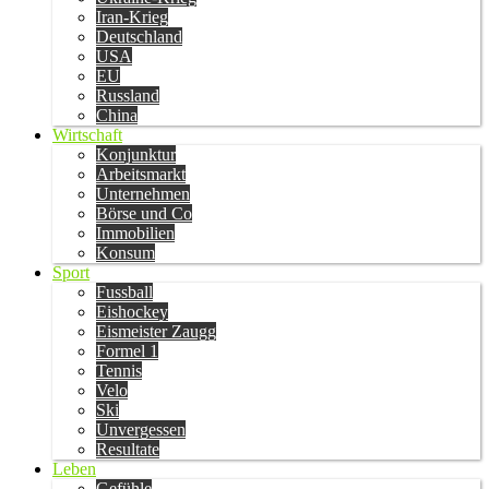
Iran-Krieg
Deutschland
USA
EU
Russland
China
Wirtschaft
Konjunktur
Arbeitsmarkt
Unternehmen
Börse und Co
Immobilien
Konsum
Sport
Fussball
Eishockey
Eismeister Zaugg
Formel 1
Tennis
Velo
Ski
Unvergessen
Resultate
Leben
Gefühle