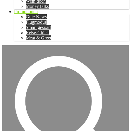
Wein doch
MoneyTalks
Promotionen
Gute News
Flugmodus
Smart gespart
Reise-Glück
Meat & Greet