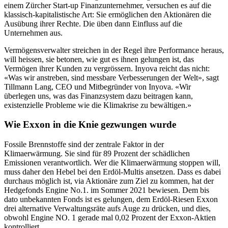
einem Zürcher Start-up Finanzunternehmer, versuchen es auf die
klassisch-kapitalistische Art: Sie ermöglichen den Aktionären die
Ausübung ihrer Rechte. Die üben dann Einfluss auf die
Unternehmen aus.
Vermögensverwalter streichen in der Regel ihre Performance heraus,
will heissen, sie betonen, wie gut es ihnen gelungen ist, das
Vermögen ihrer Kunden zu vergrössern. Inyova reicht das nicht:
«Was wir anstreben, sind messbare Verbesserungen der Welt», sagt
Tillmann Lang, CEO und Mitbegründer von Inyova. «Wir
überlegen uns, was das Finanzsystem dazu beitragen kann,
existenzielle Probleme wie die Klimakrise zu bewältigen.»
Wie Exxon in die Knie gezwungen wurde
Fossile Brennstoffe sind der zentrale Faktor in der
Klimaerwärmung. Sie sind für 89 Prozent der schädlichen
Emissionen verantwortlich. Wer die Klimaerwärmung stoppen will,
muss daher den Hebel bei den Erdöl-Multis ansetzen. Dass es dabei
durchaus möglich ist, via Aktionäre zum Ziel zu kommen, hat der
Hedgefonds Engine No.1. im Sommer 2021 bewiesen. Dem bis
dato unbekannten Fonds ist es gelungen, dem Erdöl-Riesen Exxon
drei alternative Verwaltungsräte aufs Auge zu drücken, und dies,
obwohl Engine NO. 1 gerade mal 0,02 Prozent der Exxon-Aktien
kontrolliert.