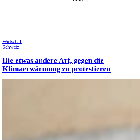
Wirtschaft
Schweiz
Die etwas andere Art, gegen die
Klimaerwärmung zu protestieren