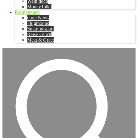
Wein doch
MoneyTalks
Promotionen
Gute News
Flugmodus
Smart gespart
Reise-Glück
Meat & Greet