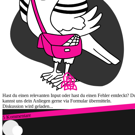
Hast du einen relevanten Input oder hast du einen Fehler entdeckt? D
kannst uns dein Anliegen gerne via Formular übermitteln.
Diskussion wird geladen...
5 Kommentare
Zum Login