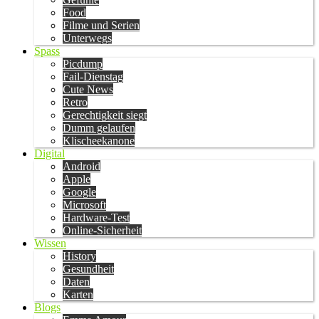
Food
Filme und Serien
Unterwegs
Spass
Picdump
Fail-Dienstag
Cute News
Retro
Gerechtigkeit siegt
Dumm gelaufen
Klischeekanone
Digital
Android
Apple
Google
Microsoft
Hardware-Test
Online-Sicherheit
Wissen
History
Gesundheit
Daten
Karten
Blogs