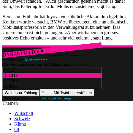
der Umwelt schaden. «Auch geschäftlich gesehen macht es daher
Sinn, das Paltering für Erdöl-Multis einzustellen», sagt Lang.
Bereits im Frühjahr hat Inyova eine ähnliche Aktion durchgeführt.
Konkret wurde versucht, BMW zu überzeugen, eine amerikanische
Mobilitätsprofessorin in den Verwaltungsrat aufzunehmen. Das
Unternehmen ist nicht gelungen. «Aber wir haben ein grosses
positives Echo erhalten – und sehr viel gelernt», sagt Lang.
DANKE FÜR DIE ♥
Würdest du gerne watson und unseren Journalismus
unterstützen?
Mehr erfahren
(Du wirst umgeleitet, um die Zahlung abzuschliessen.)
5 CHF
15 CHF
25 CHF
Anderer
Weiter zur Zahlung
Mit Twint unterstützen
Oder unterstütze uns per
Banküberweisung
.
Themen
Wirtschaft
Schweiz
Klima
Öl