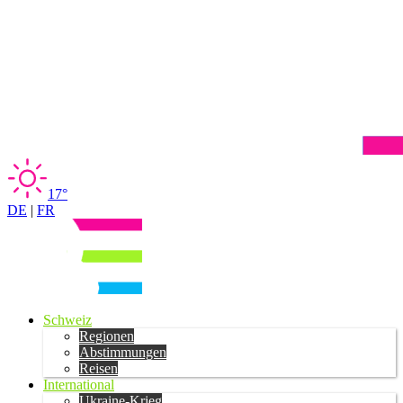
17°
DE
|
FR
Schweiz
Regionen
Abstimmungen
Reisen
International
Ukraine-Krieg