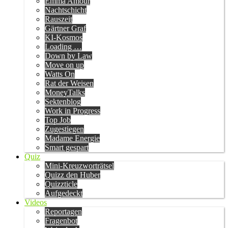
Emma Amour
Nachtschicht
Rauszeit
Gärtner Graf
KI-Kosmos
Loading …
Down by Law
Move on up
Watts On
Rat der Weisen
MoneyTalks
Sektenblog
Work in Progress
Top Job
Zugestiegen
Madame Energie
Smart gespart
Quiz
Mini-Kreuzworträtsel
Quizz den Huber
Quizzticle
Aufgedeckt
Videos
Reportagen
Fragenbot