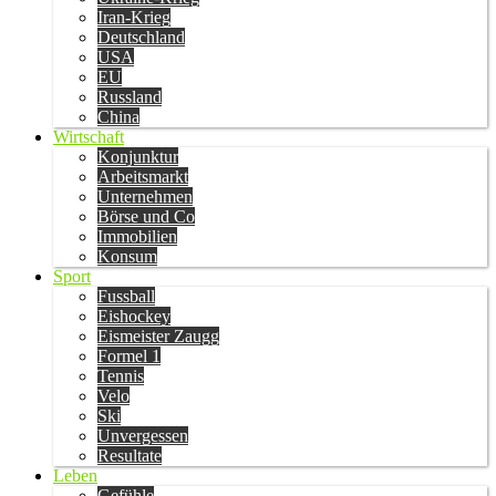
Iran-Krieg
Deutschland
USA
EU
Russland
China
Wirtschaft
Konjunktur
Arbeitsmarkt
Unternehmen
Börse und Co
Immobilien
Konsum
Sport
Fussball
Eishockey
Eismeister Zaugg
Formel 1
Tennis
Velo
Ski
Unvergessen
Resultate
Leben
Gefühle