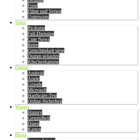
Food
Filme und Serien
Unterwegs
Spass
Picdump
Fail-Dienstag
Cute News
Retro
Gerechtigkeit siegt
Dumm gelaufen
Klischeekanone
Digital
Android
Apple
Google
Microsoft
Hardware-Test
Online-Sicherheit
Wissen
History
Gesundheit
Daten
Karten
Blogs