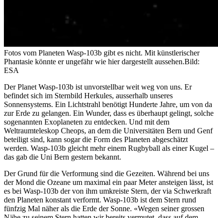
Fotos vom Planeten Wasp-103b gibt es nicht. Mit künstlerischer
Phantasie könnte er ungefähr wie hier dargestellt aussehen.
Bild:
ESA
Der Planet Wasp-103b ist unvorstellbar weit weg von uns. Er
befindet sich im Sternbild Herkules, ausserhalb unseres
Sonnensystems. Ein Lichtstrahl benötigt Hunderte Jahre, um von da
zur Erde zu gelangen. Ein Wunder, dass es überhaupt gelingt, solche
sogenannten Exoplaneten zu entdecken. Und mit dem
Weltraumteleskop Cheops, an dem die Universitäten Bern und Genf
beteiligt sind, kann sogar die Form des Planeten abgeschätzt
werden. Wasp-103b gleicht mehr einem Rugbyball als einer Kugel –
das gab die Uni Bern gestern bekannt.
Der Grund für die Verformung sind die Gezeiten. Während bei uns
der Mond die Ozeane um maximal ein paar Meter ansteigen lässt, ist
es bei Wasp-103b der von ihm umkreiste Stern, der via Schwerkraft
den Planeten konstant verformt. Wasp-103b ist dem Stern rund
fünfzig Mal näher als die Erde der Sonne. «Wegen seiner grossen
Nähe zu seinem Stern hatten wir bereits vermutet, dass auf dem