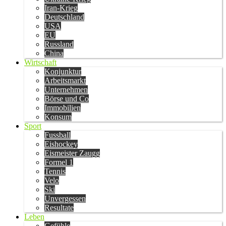
Iran-Krieg
Deutschland
USA
EU
Russland
China
Wirtschaft
Konjunktur
Arbeitsmarkt
Unternehmen
Börse und Co
Immobilien
Konsum
Sport
Fussball
Eishockey
Eismeister Zaugg
Formel 1
Tennis
Velo
Ski
Unvergessen
Resultate
Leben
Gefühle