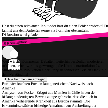
Hast du einen relevanten Input oder hast du einen Fehler entdeckt? D
kannst uns dein Anliegen gerne via Formular übermitteln.
Diskussion wird geladen...
10 Kommentare
Zum Login
Weil wir die Kommentar-Debatten weiterhin persönlich moderieren
möchten, sehen wir uns gezwungen, die Kommentarfunktion 24
Stunden nach Publikation einer Story zu schliessen. Vielen Dank für
dein Verständnis!
10
Alle Kommentare anzeigen
Europäer brachten Pocken laut genetischem Nachweis nach
Amerika
Analysen von Pocken-Erbgut aus Mumien in Chile haben den
bislang eindeutigsten Beweis zutage gebracht, dass die auch in
Amerika verheerende Krankheit aus Europa stammte. Die
Erkenntnisse stützen bisherige Annahmen zur Ausbreitung der