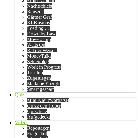
Emma Amour
Nachtschicht
Rauszeit
Gärtner Graf
KI-Kosmos
Loading …
Down by Law
Move on up
Watts On
Rat der Weisen
MoneyTalks
Sektenblog
Work in Progress
Top Job
Zugestiegen
Madame Energie
Smart gespart
Quiz
Mini-Kreuzworträtsel
Quizz den Huber
Quizzticle
Aufgedeckt
Videos
Reportagen
Fragenbot