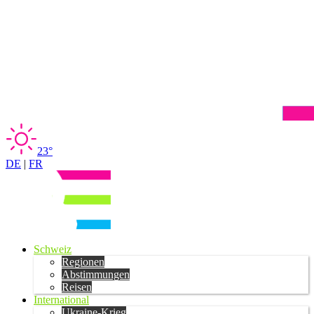
23°
DE
|
FR
Schweiz
Regionen
Abstimmungen
Reisen
International
Ukraine-Krieg