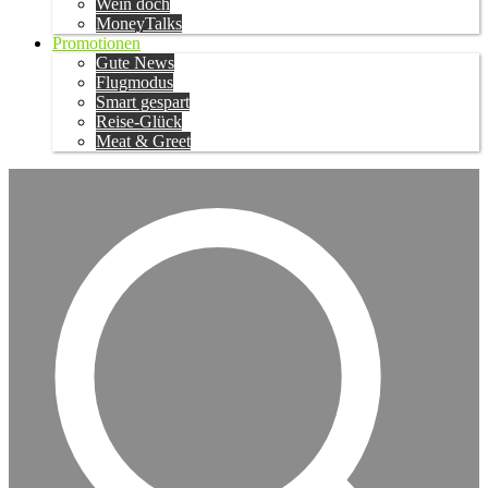
Wein doch
MoneyTalks
Promotionen
Gute News
Flugmodus
Smart gespart
Reise-Glück
Meat & Greet