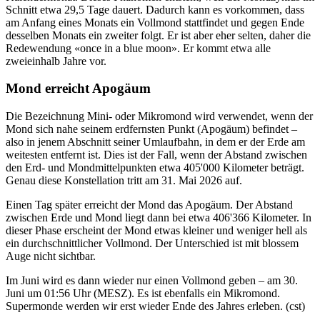
Schnitt etwa 29,5 Tage dauert. Dadurch kann es vorkommen, dass
am Anfang eines Monats ein Vollmond stattfindet und gegen Ende
desselben Monats ein zweiter folgt. Er ist aber eher selten, daher die
Redewendung «once in a blue moon». Er kommt etwa alle
zweieinhalb Jahre vor.
Mond erreicht Apogäum
Die Bezeichnung Mini- oder Mikromond wird verwendet, wenn der
Mond sich nahe seinem erdfernsten Punkt (Apogäum) befindet –
also in jenem Abschnitt seiner Umlaufbahn, in dem er der Erde am
weitesten entfernt ist. Dies ist der Fall, wenn der Abstand zwischen
den Erd- und Mondmittelpunkten etwa 405'000 Kilometer beträgt.
Genau diese Konstellation tritt am 31. Mai 2026 auf.
Einen Tag später erreicht der Mond das Apogäum. Der Abstand
zwischen Erde und Mond liegt dann bei etwa 406'366 Kilometer. In
dieser Phase erscheint der Mond etwas kleiner und weniger hell als
ein durchschnittlicher Vollmond. Der Unterschied ist mit blossem
Auge nicht sichtbar.
Im Juni wird es dann wieder nur einen Vollmond geben – am 30.
Juni um 01:56 Uhr (MESZ). Es ist ebenfalls ein Mikromond.
Supermonde werden wir erst wieder Ende des Jahres erleben. (cst)