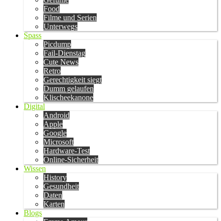
Food
Filme und Serien
Unterwegs
Spass
Picdump
Fail-Dienstag
Cute News
Retro
Gerechtigkeit siegt
Dumm gelaufen
Klischeekanone
Digital
Android
Apple
Google
Microsoft
Hardware-Test
Online-Sicherheit
Wissen
History
Gesundheit
Daten
Karten
Blogs