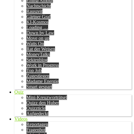
Emma Amour
Nachtschicht
Rauszeit
Gärtner Graf
KI-Kosmos
Loading …
Down by Law
Move on up
Watts On
Rat der Weisen
MoneyTalks
Sektenblog
Work in Progress
Top Job
Zugestiegen
Madame Energie
Smart gespart
Quiz
Mini-Kreuzworträtsel
Quizz den Huber
Quizzticle
Aufgedeckt
Videos
Reportagen
Fragenbot