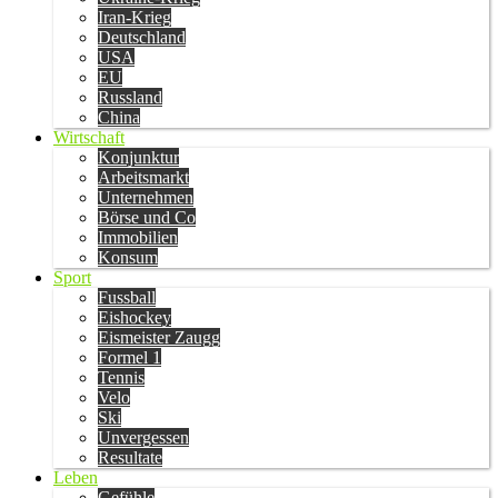
Iran-Krieg
Deutschland
USA
EU
Russland
China
Wirtschaft
Konjunktur
Arbeitsmarkt
Unternehmen
Börse und Co
Immobilien
Konsum
Sport
Fussball
Eishockey
Eismeister Zaugg
Formel 1
Tennis
Velo
Ski
Unvergessen
Resultate
Leben
Gefühle