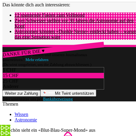
Das könnte dich auch interessieren:
12 spannende Fakten zum Vollmond
Zwei Schweizer stellten vor 30 Jahren die Astronomie auf den
Kopf
Astronomen könnten «Dunkle Sterne» entdeckt haben – waru
das eine Sensation wäre
DANKE FÜR DIE ♥
Würdest du gerne watson und unseren Journalismus
unterstützen?
Mehr erfahren
(Du wirst umgeleitet, um die Zahlung abzuschliessen.)
5 CHF
15 CHF
25 CHF
Anderer
Weiter zur Zahlung
Mit Twint unterstützen
Oder unterstütze uns per
Banküberweisung
.
Themen
Wissen
Astronomie
So schön sieht ein «Blut-Blau-Super-Mond» aus