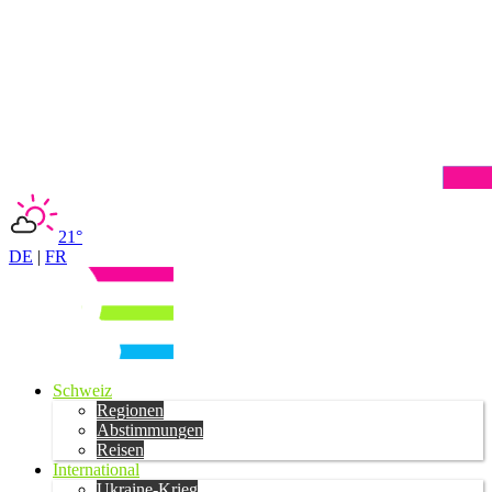
21°
DE
|
FR
Schweiz
Regionen
Abstimmungen
Reisen
International
Ukraine-Krieg