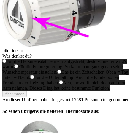
bild:
idealo
Was denkst du?
Für die Heizintensität. Je mehr aufgedreht, desto schneller wird's
warm.
Für die Feinregulierung. So kann man ganz genau seine
Wunschtemperatur einstellen.
Das ist ein Zeitschalter. Oben = Tag,
unten = Nacht.
Für die Unterhaltung. Auch die Kinder sollen
Freude an der Heizung haben.
Ach, ihr wollt mich doch auf den
Arm nehmen. Dieses Ding hat keine bestimmte Funktion.
Abstimmen
An dieser Umfrage haben insgesamt
15581 Personen
teilgenommen
So sehen übrigens die neueren Thermostate aus: