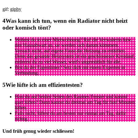
gif:
giphy
Was kann ich tun, wenn ein Radiator nicht heizt
oder komisch tönt?
Wohnst du in einer Mietwohnung? Ruf die Verwalterin bzw.
den Hausabwart an, sie werden sich darum kümmern.
Versuch nicht, auf eigene Faust die Heizung zu entlüften.
Denn das gesamte Heizsystem ist ein geschlossener Kreislauf,
entleerst du zu viel Wasser, wird's ungemütlich für alle.
Bist du der Eigentümer? Setz dich mit einem Experten in
Verbindung.
Wie lüfte ich am effizientesten?
Hast du auf beiden Seiten des Raumes Fenster und kannst
quer lüften? Dann kannst du dreimal am Tag für fünf Minuten
lüften.
Falls nicht, lüftest du am besten nur einmal am Tag, dafür
richtig.
Und früh genug wieder schliessen!