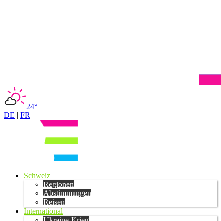
24°
DE
|
FR
Schweiz
Regionen
Abstimmungen
Reisen
International
Ukraine-Krieg