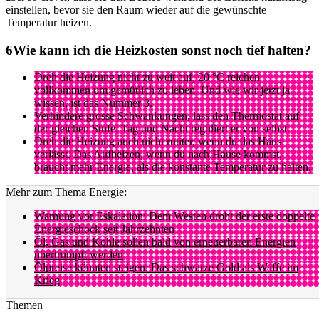
einstellen, bevor sie den Raum wieder auf die gewünschte
Temperatur heizen.
Wie kann ich die Heizkosten sonst noch tief halten?
Dreh die Heizung nicht zu weit auf, 20 °C reichen
vollkommen um gemütlich zu leben. Und wie wir jetzt ja
wissen, ist das Nummer 3.
Verhindere grosse Schwankungen, lass den Thermostat auf
der gleichen Stufe. Tag und Nacht reguliert er von selbst.
Dreh die Heizung auch nicht runter, wenn du das Haus
verlässt. Das Aufheizen, wenn du nach Hause kommst,
braucht mehr Energie, als die konstante Temperatur zu halten.
Mehr zum Thema Energie:
Warnung vor Eskalation: Dem Westen droht der erste doppelte
Energieschock seit Jahrzehnten
Öl, Gas und Kohle sollen bald von erneuerbaren Energien
übertrumpft werden
Ölpreise könnten steigen: Das schwarze Gold als Waffe im
Krieg
Themen