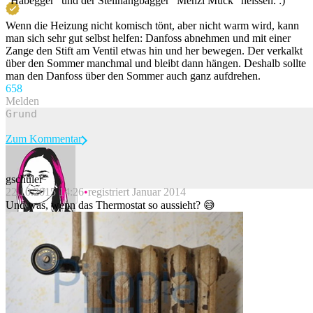
"Habegger" und der Steilhangbagger "Menzi Muck" heissen. :)
Wenn die Heizung nicht komisch tönt, aber nicht warm wird, kann
man sich sehr gut selbst helfen: Danfoss abnehmen und mit einer
Zange den Stift am Ventil etwas hin und her bewegen. Der verkalkt
über den Sommer manchmal und bleibt dann hängen. Deshalb sollte
man den Danfoss über den Sommer auch ganz aufdrehen.
65
8
Melden
Zum Kommentar
gschuler
22.10.2015 14:26
registriert Januar 2014
Beitrag melden
Und was, wenn das Thermostat so aussieht? 😅