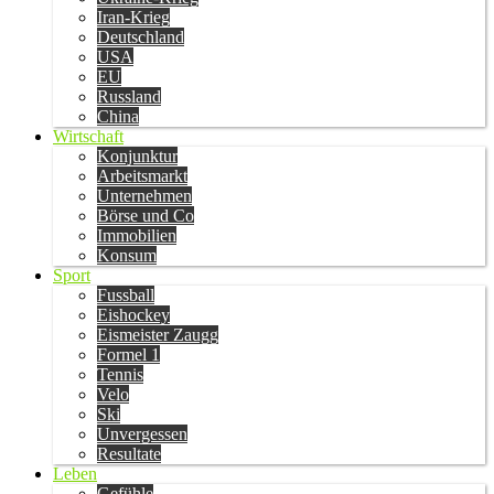
Iran-Krieg
Deutschland
USA
EU
Russland
China
Wirtschaft
Konjunktur
Arbeitsmarkt
Unternehmen
Börse und Co
Immobilien
Konsum
Sport
Fussball
Eishockey
Eismeister Zaugg
Formel 1
Tennis
Velo
Ski
Unvergessen
Resultate
Leben
Gefühle