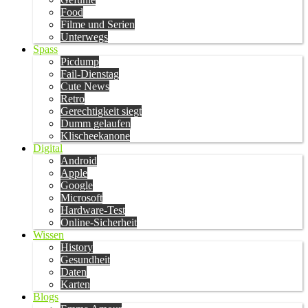
Food
Filme und Serien
Unterwegs
Spass
Picdump
Fail-Dienstag
Cute News
Retro
Gerechtigkeit siegt
Dumm gelaufen
Klischeekanone
Digital
Android
Apple
Google
Microsoft
Hardware-Test
Online-Sicherheit
Wissen
History
Gesundheit
Daten
Karten
Blogs