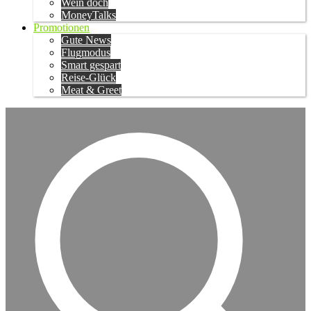
Wein doch
MoneyTalks
Promotionen
Gute News
Flugmodus
Smart gespart
Reise-Glück
Meat & Greet