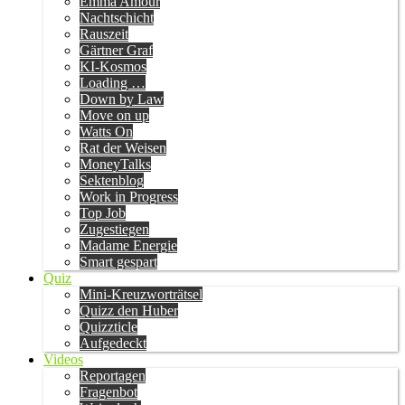
Emma Amour
Nachtschicht
Rauszeit
Gärtner Graf
KI-Kosmos
Loading …
Down by Law
Move on up
Watts On
Rat der Weisen
MoneyTalks
Sektenblog
Work in Progress
Top Job
Zugestiegen
Madame Energie
Smart gespart
Quiz
Mini-Kreuzworträtsel
Quizz den Huber
Quizzticle
Aufgedeckt
Videos
Reportagen
Fragenbot