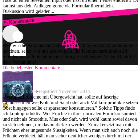
Hast du einen relevanten Input oder hast du einen Fehler entdeckt? D
kannst uns dein Anliegen gerne via Formular übermitteln.
Diskussion wird geladen...
35 Kommentare
Zum Login
Weil wir die Kommentar-Debatten weiterhin persönlich moderieren
möchten, sehen wir uns gezwungen, die Kommentarfunktion 24
Stunden nach Publikation einer Story zu schliessen. Vielen Dank für
dein Verständnis!
Die beliebtesten Kommentare
who cares?
15.05.2026 07:08
registriert November 2014
"Wer also Probleme mit Übergewicht hat, sollte auf faserige
Gemüsesorten wie Kohl und Salat oder auch Vollkornprodukte setzen
Obst hingegen sollte er sparsamer konsumieren." Solche Tipps finde
ich kontraproduktiv. Wer Früchte in ihrer normalen Form konsumiert
und nicht als Smoothie, Mus oder Saft, wird wohl kaum soviel davon
zu sich nehmen, um davon dick zu werden. Zumal ersetzt man mit
Früchten eher ungesunde Süssigkeiten. Wenn man sich auch noch die
Früchte verbietet, hält man sicher deutlicher weniger durch mit der