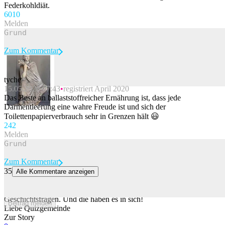
Federkohldiät.
60
10
Melden
Zum Kommentar
tyche
15.05.2026 07:43
registriert April 2020
Beitrag melden
Das Beste an ballaststoffreicher Ernährung ist, dass jede
Darmentleerung eine wahre Freude ist und sich der
Toilettenpapierverbrauch sehr in Grenzen hält 😃
24
2
Melden
Zum Kommentar
35
Alle Kommentare anzeigen
Und jetzt: Das ultraschwierige Spezialquiz Geschichte
Das letzte Ersatzquiz dieses Sommers besteht ausschliesslich aus
Geschichtsfragen. Und die haben es in sich!
Beitrag melden
Liebe Quizgemeinde
Zur Story