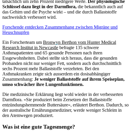
tatsächlich um zehn Prozent niedrigere Werte.
Der physiologische
Schlüssel dazu liegt in der Darmflora,
die bekanntlich auch auf
das Gehirn und die Psyche wirkt – und die durch Ballaststoffe
nachweislich verbessert wird.
Forschende entdecken Zusammenhang zwischen Migräne und
Heuschnupfen
Ein Forscherteam um
Bronwyn Berthon vom Hunter Medical
Research Institut in Newcastle
befragte 135 schwere
Asthmapatienten und 65 gesunde Personen nach ihren
Essgewohnheiten. Dabei stellte sich heraus, dass die gesunden
Probanden nicht nur weniger Fett, sondern auch durchschnittlich
sechs Prozent mehr Ballaststoffe verzehrten. Bei den
Asthmakranken zeigte sich ausserdem ein dosisabhängiger
Zusammenhang:
Je weniger Ballaststoffe auf ihrem Speiseplan,
umso schwächer ihre Lungenfunktionen.
Die medizinische Erklärung liegt wohl wieder in der verbesserten
Darmflora. «Sie produziert beim Zersetzen der Ballaststoffe
entzündungshemmende Buttersäure», erläutert Berthon. Dadurch, so
der australische Ernährungsmediziner, werde weniger Schleim in
den Atemwegen produziert.
Was ist eine gute Tagesmenge?