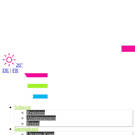
26°
DE
|
FR
Schweiz
Regionen
Abstimmungen
Reisen
International
Ukraine-Krieg