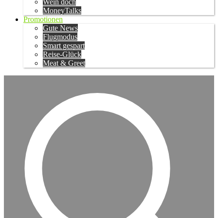
Wein doch
MoneyTalks
Promotionen
Gute News
Flugmodus
Smart gespart
Reise-Glück
Meat & Greet