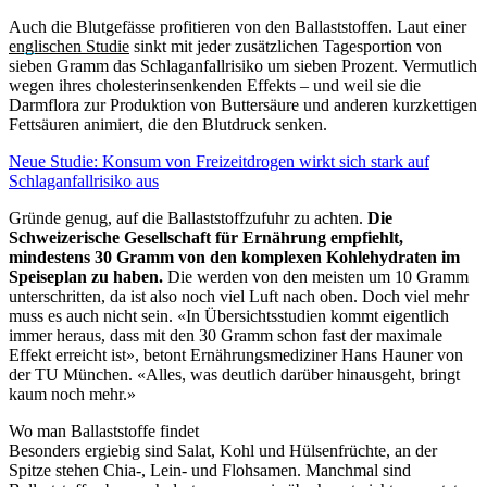
Auch die Blutgefässe profitieren von den Ballaststoffen. Laut einer
englischen Studie
sinkt mit jeder zusätzlichen Tagesportion von
sieben Gramm das Schlaganfallrisiko um sieben Prozent. Vermutlich
wegen ihres cholesterinsenkenden Effekts – und weil sie die
Darmflora zur Produktion von Buttersäure und anderen kurzkettigen
Fettsäuren animiert, die den Blutdruck senken.
Neue Studie: Konsum von Freizeitdrogen wirkt sich stark auf
Schlaganfallrisiko aus
Gründe genug, auf die Ballaststoffzufuhr zu achten.
Die
Schweizerische Gesellschaft für Ernährung empfiehlt,
mindestens 30 Gramm von den komplexen Kohlehydraten im
Speiseplan zu haben.
Die werden von den meisten um 10 Gramm
unterschritten, da ist also noch viel Luft nach oben. Doch viel mehr
muss es auch nicht sein. «In Übersichtsstudien kommt eigentlich
immer heraus, dass mit den 30 Gramm schon fast der maximale
Effekt erreicht ist», betont Ernährungsmediziner Hans Hauner von
der TU München. «Alles, was deutlich darüber hinausgeht, bringt
kaum noch mehr.»
Wo man Ballaststoffe findet
Besonders ergiebig sind Salat, Kohl und Hülsenfrüchte, an der
Spitze stehen Chia-, Lein- und Flohsamen. Manchmal sind