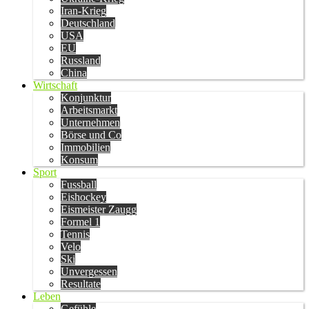
Iran-Krieg
Deutschland
USA
EU
Russland
China
Wirtschaft
Konjunktur
Arbeitsmarkt
Unternehmen
Börse und Co
Immobilien
Konsum
Sport
Fussball
Eishockey
Eismeister Zaugg
Formel 1
Tennis
Velo
Ski
Unvergessen
Resultate
Leben
Gefühle