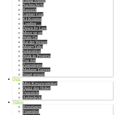
Emma Amour
Nachtschicht
Rauszeit
Gärtner Graf
KI-Kosmos
Loading …
Down by Law
Move on up
Watts On
Rat der Weisen
MoneyTalks
Sektenblog
Work in Progress
Top Job
Zugestiegen
Madame Energie
Smart gespart
Quiz
Mini-Kreuzworträtsel
Quizz den Huber
Quizzticle
Aufgedeckt
Videos
Reportagen
Fragenbot