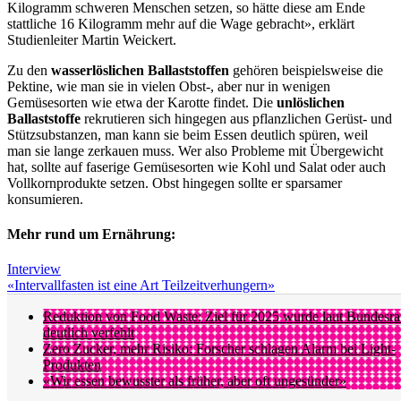
Kilogramm schweren Menschen setzen, so hätte diese am Ende
stattliche 16 Kilogramm mehr auf die Wage gebracht», erklärt
Studienleiter Martin Weickert.
Zu den
wasserlöslichen
Ballaststoffen
gehören beispielsweise die
Pektine, wie man sie in vielen Obst-, aber nur in wenigen
Gemüsesorten wie etwa der Karotte findet. Die
unlöslichen
Ballaststoffe
rekrutieren sich hingegen aus pflanzlichen Gerüst- und
Stützsubstanzen, man kann sie beim Essen deutlich spüren, weil
man sie lange zerkauen muss. Wer also Probleme mit Übergewicht
hat, sollte auf faserige Gemüsesorten wie Kohl und Salat oder auch
Vollkornprodukte setzen. Obst hingegen sollte er sparsamer
konsumieren.
Mehr rund um Ernährung:
Interview
«Intervallfasten ist eine Art Teilzeitverhungern»
Reduktion von Food Waste: Ziel für 2025 wurde laut Bundesra
deutlich verfehlt
Zero Zucker, mehr Risiko: Forscher schlagen Alarm bei Light-
Produkten
«Wir essen bewusster als früher, aber oft ungesünder»