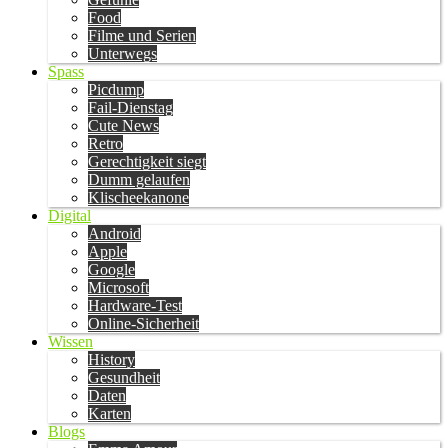
Food
Filme und Serien
Unterwegs
Spass
Picdump
Fail-Dienstag
Cute News
Retro
Gerechtigkeit siegt
Dumm gelaufen
Klischeekanone
Digital
Android
Apple
Google
Microsoft
Hardware-Test
Online-Sicherheit
Wissen
History
Gesundheit
Daten
Karten
Blogs