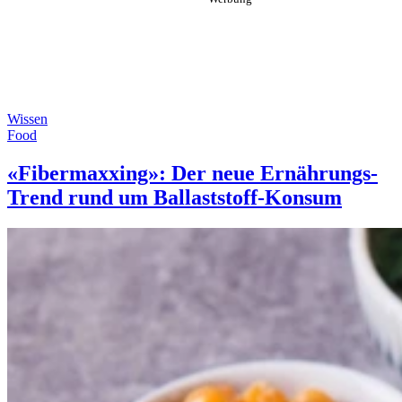
Wissen
Food
«Fibermaxxing»: Der neue Ernährungs-
Trend rund um Ballaststoff-Konsum