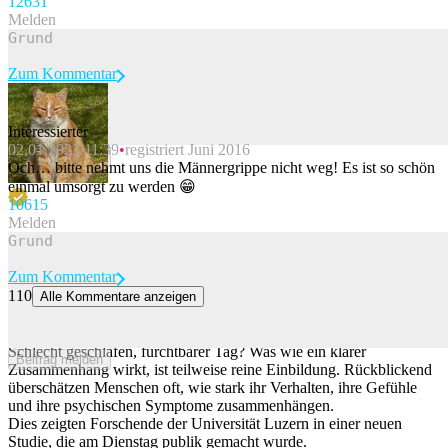
126
31
Melden
Zum Kommentar
Interessierter
02.01.2023 11:39
registriert Juni 2016
Beitrag melden
Och… bitte nehmt uns die Männergrippe nicht weg! Es ist so schön
einmal umsorgt zu werden 😁
106
15
Melden
Zum Kommentar
110
Alle Kommentare anzeigen
Menschen überschätzen Zusammenhänge zwischen Stimmung und
Verhalten
Schlecht geschlafen, furchtbarer Tag? Was wie ein klarer
Beitrag melden
Zusammenhang wirkt, ist teilweise reine Einbildung. Rückblickend
überschätzen Menschen oft, wie stark ihr Verhalten, ihre Gefühle
und ihre psychischen Symptome zusammenhängen.
Dies zeigten Forschende der Universität Luzern in einer neuen
Studie, die am Dienstag publik gemacht wurde.