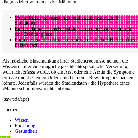
diagnostiziert werden als bei Männern.
Wenn der Grippevirus ein Freund von dir wäre – in 8
Situationen
Ein für allemal – so erkennst du, ob du eine Grippe oder nur
eine Erkältung hast
Impfen gegen die Grippe oder bringt das nichts? Hier kommen
Fakten dazu
Als mögliche Einschränkung ihrer Studienergebnisse nennen die
Wissenschafter eine mögliche geschlechtsspezifische Verzerrung,
weil nicht erfasst wurde, ob ein Arzt oder eine Ärztin die Symptome
erfasste und dies einen Unterschied in deren Bewertung ausmachen
könnte. Jedenfalls würden die Studiendaten «die Hypothese eines
‹Männerschnupfens› nicht stützen».
(saw/sda/apa)
Themen
Wissen
Forschung
Gesundheit