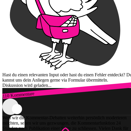
Hast du einen relevanten Input oder hast du einen Fehler entdeckt? D
kannst uns dein Anliegen gerne via Formular übermitteln.
Diskussion wird geladen...
110 Kommentare
Zum Login
Weil wir die Kommentar-Debatten weiterhin persönlich moderieren
möchten, sehen wir uns gezwungen, die Kommentarfunktion 24
Stunden nach Publikation einer Story zu schliessen. Vielen Dank für