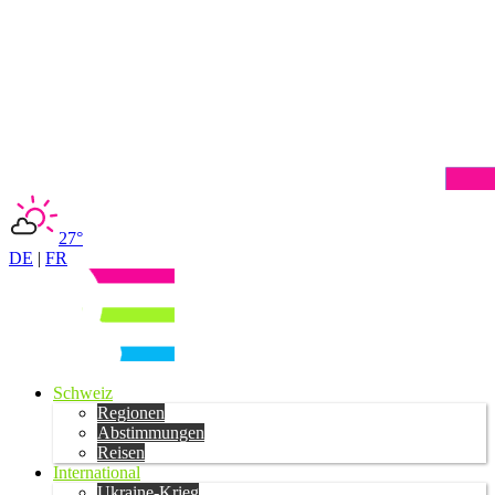
27°
DE
|
FR
Schweiz
Regionen
Abstimmungen
Reisen
International
Ukraine-Krieg