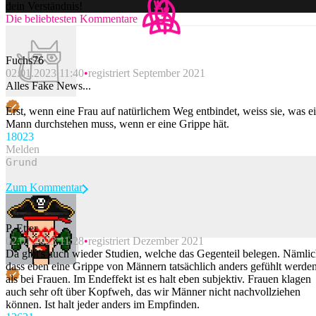
dein Verständnis!
Die beliebtesten Kommentare
Fuchs76
02.01.2023 11:40
registriert September 2021
Alles Fake News...
Erst, wenn eine Frau auf natürlichem Weg entbindet, weiss sie, was e
Mann durchstehen muss, wenn er eine Grippe hät.
180
23
Melden
Zum Kommentar
P. Etter
02.01.2023 11:28
registriert Dezember 2021
Beitrag melden
Da gibt's auch wieder Studien, welche das Gegenteil belegen. Nämli
dass eben eine Grippe von Männern tatsächlich anders gefühlt werden
als bei Frauen. Im Endeffekt ist es halt eben subjektiv. Frauen klagen
auch sehr oft über Kopfweh, das wir Männer nicht nachvollziehen
können. Ist halt jeder anders im Empfinden.