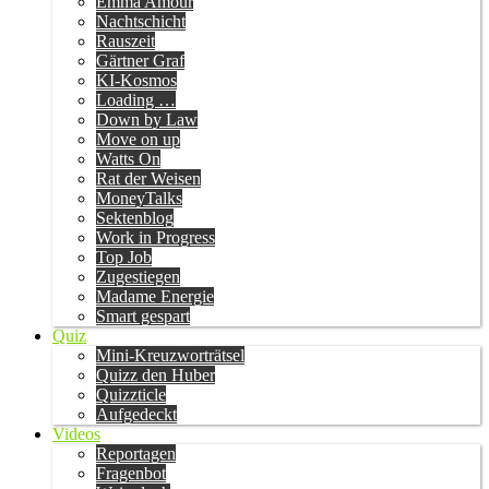
Emma Amour
Nachtschicht
Rauszeit
Gärtner Graf
KI-Kosmos
Loading …
Down by Law
Move on up
Watts On
Rat der Weisen
MoneyTalks
Sektenblog
Work in Progress
Top Job
Zugestiegen
Madame Energie
Smart gespart
Quiz
Mini-Kreuzworträtsel
Quizz den Huber
Quizzticle
Aufgedeckt
Videos
Reportagen
Fragenbot