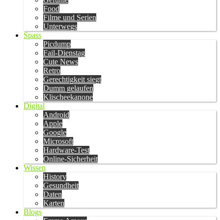
Food
Filme und Serien
Unterwegs
Spass
Picdump
Fail-Dienstag
Cute News
Retro
Gerechtigkeit siegt
Dumm gelaufen
Klischeekanone
Digital
Android
Apple
Google
Microsoft
Hardware-Test
Online-Sicherheit
Wissen
History
Gesundheit
Daten
Karten
Blogs