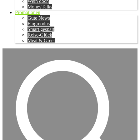
Wein doch
MoneyTalks
Promotionen
Gute News
Flugmodus
Smart gespart
Reise-Glück
Meat & Greet