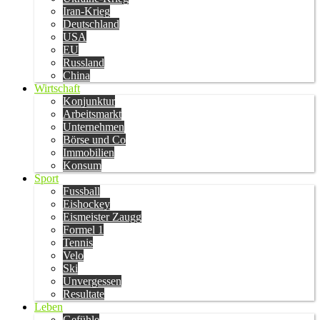
Iran-Krieg
Deutschland
USA
EU
Russland
China
Wirtschaft
Konjunktur
Arbeitsmarkt
Unternehmen
Börse und Co
Immobilien
Konsum
Sport
Fussball
Eishockey
Eismeister Zaugg
Formel 1
Tennis
Velo
Ski
Unvergessen
Resultate
Leben
Gefühle