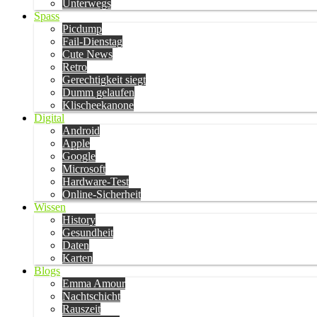
Unterwegs
Spass
Picdump
Fail-Dienstag
Cute News
Retro
Gerechtigkeit siegt
Dumm gelaufen
Klischeekanone
Digital
Android
Apple
Google
Microsoft
Hardware-Test
Online-Sicherheit
Wissen
History
Gesundheit
Daten
Karten
Blogs
Emma Amour
Nachtschicht
Rauszeit