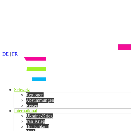
DE
|
FR
Schweiz
Regionen
Abstimmungen
Reisen
International
Ukraine-Krieg
Iran-Krieg
Deutschland