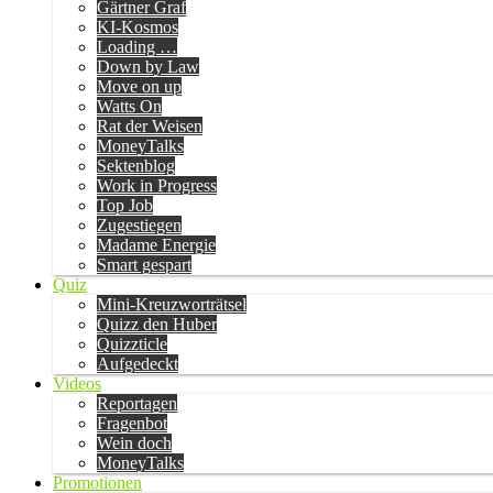
Gärtner Graf
KI-Kosmos
Loading …
Down by Law
Move on up
Watts On
Rat der Weisen
MoneyTalks
Sektenblog
Work in Progress
Top Job
Zugestiegen
Madame Energie
Smart gespart
Quiz
Mini-Kreuzworträtsel
Quizz den Huber
Quizzticle
Aufgedeckt
Videos
Reportagen
Fragenbot
Wein doch
MoneyTalks
Promotionen