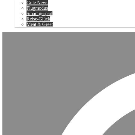
Gute News
Flugmodus
Smart gespart
Reise-Glück
Meat & Greet