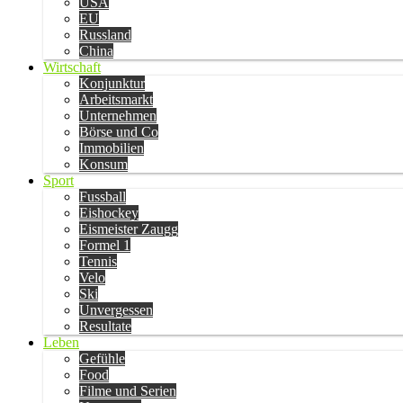
USA
EU
Russland
China
Wirtschaft
Konjunktur
Arbeitsmarkt
Unternehmen
Börse und Co
Immobilien
Konsum
Sport
Fussball
Eishockey
Eismeister Zaugg
Formel 1
Tennis
Velo
Ski
Unvergessen
Resultate
Leben
Gefühle
Food
Filme und Serien