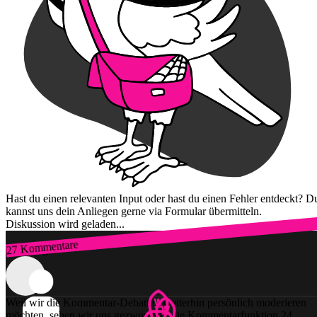
Hast du einen relevanten Input oder hast du einen Fehler entdeckt? D
kannst uns dein Anliegen gerne via Formular übermitteln.
Diskussion wird geladen...
27 Kommentare
Zum Login
Weil wir die Kommentar-Debatten weiterhin persönlich moderieren
möchten, sehen wir uns gezwungen, die Kommentarfunktion 24