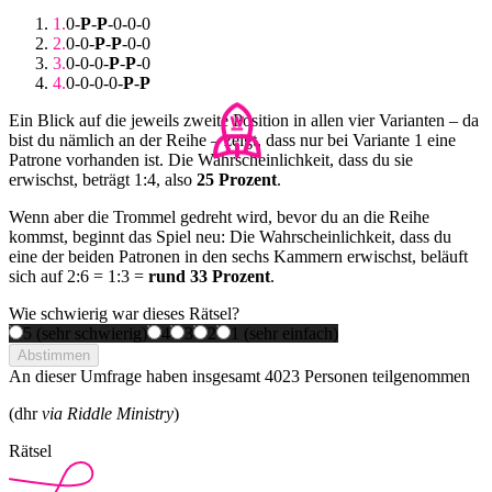
0-
P
-
P
-0-0-0
0-0-
P
-
P
-0-0
0-0-0-
P
-
P
-0
0-0-0-0-
P
-
P
Ein Blick auf die jeweils zweite Position in allen vier Varianten – da
bist du nämlich an der Reihe – zeigt, dass nur bei Variante 1 eine
Patrone vorhanden ist. Die Wahrscheinlichkeit, dass du sie
erwischst, beträgt 1:4, also
25 Prozent
.
Wenn aber die Trommel gedreht wird, bevor du an die Reihe
kommst, beginnt das Spiel neu: Die Wahrscheinlichkeit, dass du
eine der beiden Patronen in den sechs Kammern erwischst, beläuft
sich auf 2:6 = 1:3 =
rund 33 Prozent
.
Wie schwierig war dieses Rätsel?
5 (sehr schwierig)
4
3
2
1 (sehr einfach)
Abstimmen
An dieser Umfrage haben insgesamt
4023 Personen
teilgenommen
(dhr
via Riddle Ministry
)
Rätsel