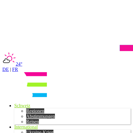
24°
DE
|
FR
Schweiz
Regionen
Abstimmungen
Reisen
International
Ukraine-Krieg