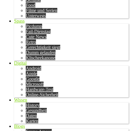
Food
Filme und Serien
Unterwegs
Spass
Picdump
Fail-Dienstag
Cute News
Retro
Gerechtigkeit siegt
Dumm gelaufen
Klischeekanone
Digital
Android
Apple
Google
Microsoft
Hardware-Test
Online-Sicherheit
Wissen
History
Gesundheit
Daten
Karten
Blogs