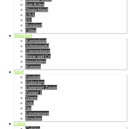
Iran-Krieg
Deutschland
USA
EU
Russland
China
Wirtschaft
Konjunktur
Arbeitsmarkt
Unternehmen
Börse und Co
Immobilien
Konsum
Sport
Fussball
Eishockey
Eismeister Zaugg
Formel 1
Tennis
Velo
Ski
Unvergessen
Resultate
Leben
Gefühle