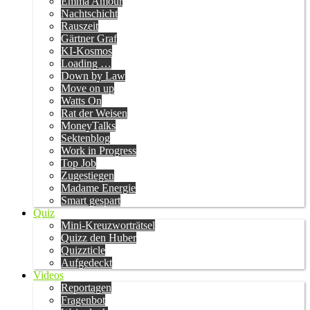
Emma Amour
Nachtschicht
Rauszeit
Gärtner Graf
KI-Kosmos
Loading …
Down by Law
Move on up
Watts On
Rat der Weisen
MoneyTalks
Sektenblog
Work in Progress
Top Job
Zugestiegen
Madame Energie
Smart gespart
Quiz
Mini-Kreuzworträtsel
Quizz den Huber
Quizzticle
Aufgedeckt
Videos
Reportagen
Fragenbot