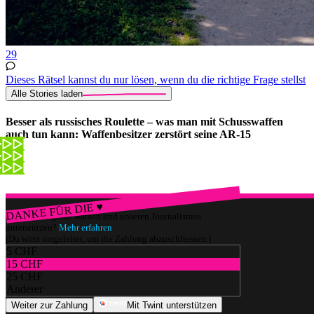
29
Dieses Rätsel kannst du nur lösen, wenn du die richtige Frage stellst
Alle Stories laden
Besser als russisches Roulette – was man mit Schusswaffen
auch tun kann: Waffenbesitzer zerstört seine AR-15
DANKE FÜR DIE ♥
Würdest du gerne watson und unseren Journalismus
unterstützen?
Mehr erfahren
(Du wirst umgeleitet, um die Zahlung abzuschliessen.)
5 CHF
15 CHF
25 CHF
Anderer
Weiter zur Zahlung
Mit Twint unterstützen