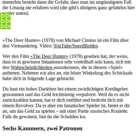
immerhin besteht dann die Gefahr, dass man im ungünstigsten Fall
die Lösung nie erfahren wird (die gibt's übrigens ganz gefahrlos hier
weiter unten).
«The Deer Hunter» (1978) von Michael Cimino ist ein Film über
den Vietnamkrieg.
Video:
YouTube/SpeedBottles
Wer den Film
«The Deer Hunter»
(1978) gesehen hat, der weiss,
dass es in gewissen Situationen sehr vorteilhaft sein kann, sich mit
den
Wahrscheinlichkeiten
auszukennen, die in diesem «Spiel»
auftreten. Nehmen wir also an, ein böser Winkelzug des Schicksals
habe dich in folgende Lage gebracht:
Du hast ein hohes Darlehen bei einem zwielichtigen Kreditgeber
genommen und das Geld leichtsinnig verpulvert. Weil du es nicht
zurückzahlen kannst, hat er dich entführt und bedroht dich mit
einem Revolver. Da er aber ein fanatischer Spieler ist, bietet er dir
an, um das Geld zu spielen – mit einer Partie russisches Roulette.
Falls du gewinnst, bist du die Schulden los.
Sechs Kammern, zwei Patronen