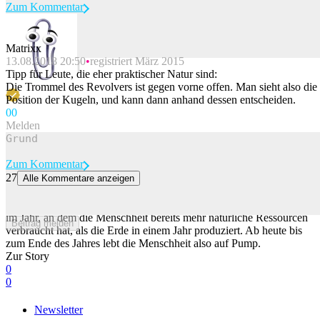
Zum Kommentar
Matrixx
13.08.2018 20:50
registriert März 2015
Beitrag melden
Tipp für Leute, die eher praktischer Natur sind:
Die Trommel des Revolvers ist gegen vorne offen. Man sieht also die
Position der Kugeln, und kann dann anhand dessen entscheiden.
0
0
Melden
Zum Kommentar
27
Alle Kommentare anzeigen
Heute ist Earth Overshoot Day – kein Grund zu feiern
Der Earth Overshoot Day oder Erdüberlastungstag markiert den Tag
im Jahr, an dem die Menschheit bereits mehr natürliche Ressourcen
Beitrag melden
verbraucht hat, als die Erde in einem Jahr produziert. Ab heute bis
zum Ende des Jahres lebt die Menschheit also auf Pump.
Zur Story
0
0
Newsletter