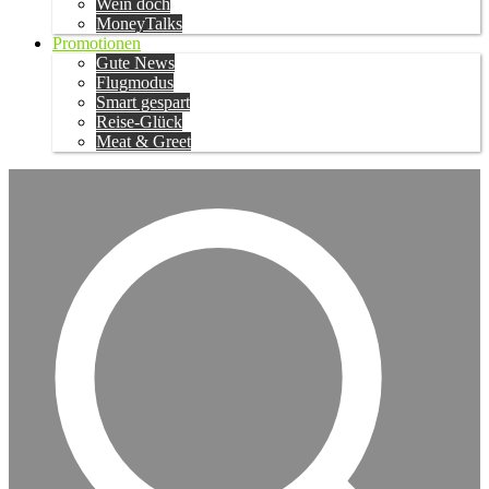
Wein doch
MoneyTalks
Promotionen
Gute News
Flugmodus
Smart gespart
Reise-Glück
Meat & Greet