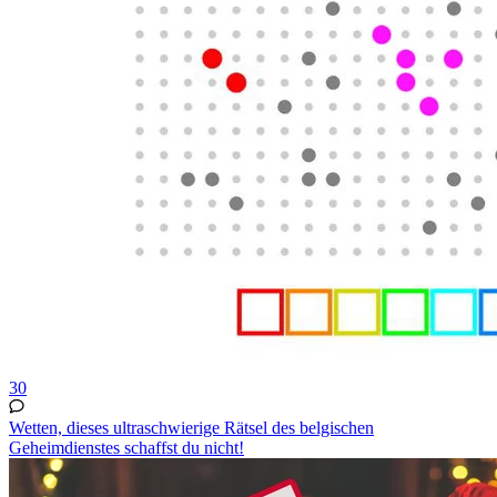
30
Wetten, dieses ultraschwierige Rätsel des belgischen
Geheimdienstes schaffst du nicht!