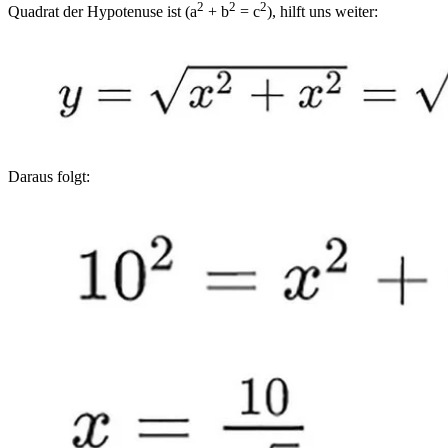
2
2
2
Quadrat der Hypotenuse ist (a
+ b
= c
), hilft uns weiter:
Daraus folgt: