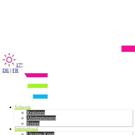
17°
DE
|
FR
Schweiz
Regionen
Abstimmungen
Reisen
International
Ukraine-Krieg