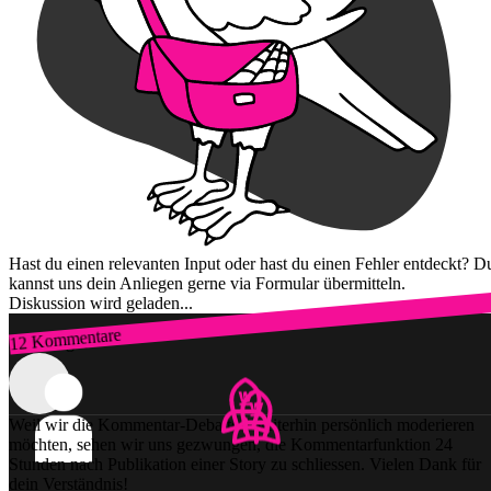
Hast du einen relevanten Input oder hast du einen Fehler entdeckt? D
kannst uns dein Anliegen gerne via Formular übermitteln.
Diskussion wird geladen...
12 Kommentare
Zum Login
Weil wir die Kommentar-Debatten weiterhin persönlich moderieren
möchten, sehen wir uns gezwungen, die Kommentarfunktion 24
Stunden nach Publikation einer Story zu schliessen. Vielen Dank für
dein Verständnis!