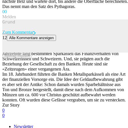
nächste Beiz und wartete dort, bis andere die Oberfläche berechneten.
Das nennt man den Satz des Pythagoras.
0
0
Melden
Zum Kommentar
12
Alle Kommentare anzeigen
Früher hatte nur die Bank den Schlüssel – die Geschichte der
Schweizer Sparkässeli
Jahrzehnte lang bestimmten Sparkässeli das Finanzverhalten von
Beitrag melden
Schweizerinnen und Schweizern. Und, sie prägten auch die
Beziehung der Gesellschaft zu den Banken. Heute sind sie
«Zeitzeugen» einer vergangenen Ära.
Im 18. Jahrhundert führten die Banken Metallsparkässeli als eine Art
der finanziellen Vorsorge ein. Die Idee der Geldaufbewahrung gibt
es aber seit der Antike: Schon damals wurden Sparbehältnisse aus
Ton und Bronze hergestellt, damit diese nach dem Aufkommen von
Münzen um ca. 600 vor Christus geschützt aufbewahrt werden
konnten. Oft wurden diese Gefässe vergraben, um sie zu verstecken.
Zur Story
0
0
Newsletter