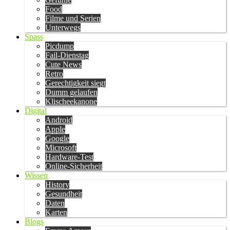
Food
Filme und Serien
Unterwegs
Spass
Picdump
Fail-Dienstag
Cute News
Retro
Gerechtigkeit siegt
Dumm gelaufen
Klischeekanone
Digital
Android
Apple
Google
Microsoft
Hardware-Test
Online-Sicherheit
Wissen
History
Gesundheit
Daten
Karten
Blogs