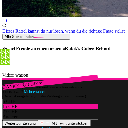
29
Dieses Rätsel kannst du nur lösen, wenn du die richtige Frage stellst
Alle Stories laden
So viel Freude an einem neuen «Rubik's-Cube»-Rekord
Video: watson
DANKE FÜR DIE ♥
Würdest du gerne watson und unseren Journalismus
unterstützen?
Mehr erfahren
(Du wirst umgeleitet, um die Zahlung abzuschliessen.)
5 CHF
15 CHF
25 CHF
Anderer
Weiter zur Zahlung
Mit Twint unterstützen