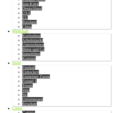
Iran-Krieg
Deutschland
USA
EU
Russland
China
Wirtschaft
Konjunktur
Arbeitsmarkt
Unternehmen
Börse und Co
Immobilien
Konsum
Sport
Fussball
Eishockey
Eismeister Zaugg
Formel 1
Tennis
Velo
Ski
Unvergessen
Resultate
Leben
Gefühle