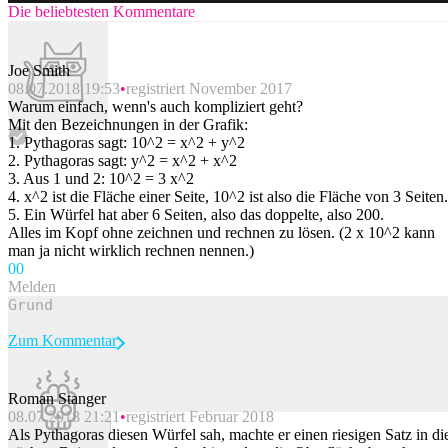
Die beliebtesten Kommentare
Joe Smith
08.07.2018 19:53
registriert November 2017
Warum einfach, wenn's auch kompliziert geht?
Mit den Bezeichnungen in der Grafik:
1. Pythagoras sagt: 10^2 = x^2 + y^2
2. Pythagoras sagt: y^2 = x^2 + x^2
3. Aus 1 und 2: 10^2 = 3 x^2
4. x^2 ist die Fläche einer Seite, 10^2 ist also die Fläche von 3 Seiten.
5. Ein Würfel hat aber 6 Seiten, also das doppelte, also 200.
Alles im Kopf ohne zeichnen und rechnen zu lösen. (2 x 10^2 kann
man ja nicht wirklich rechnen nennen.)
0
0
Melden
Zum Kommentar
Roman Stanger
08.07.2018 21:21
registriert Februar 2018
Beitrag melden
Als Pythagoras diesen Würfel sah, machte er einen riesigen Satz in di