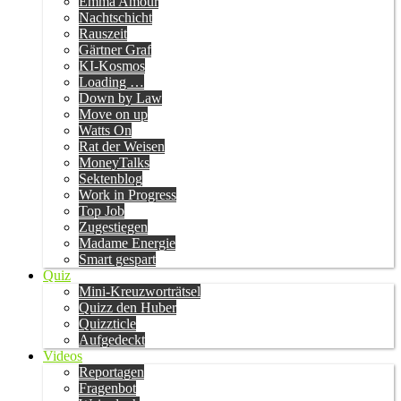
Emma Amour
Nachtschicht
Rauszeit
Gärtner Graf
KI-Kosmos
Loading …
Down by Law
Move on up
Watts On
Rat der Weisen
MoneyTalks
Sektenblog
Work in Progress
Top Job
Zugestiegen
Madame Energie
Smart gespart
Quiz
Mini-Kreuzworträtsel
Quizz den Huber
Quizzticle
Aufgedeckt
Videos
Reportagen
Fragenbot