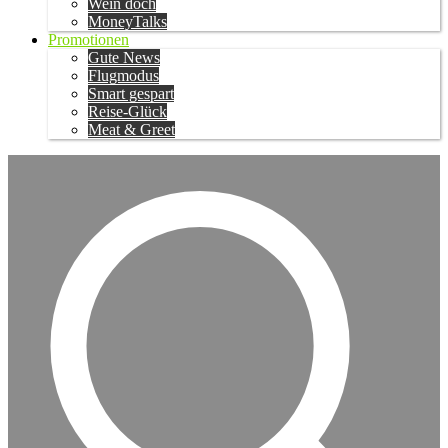
Wein doch
MoneyTalks
Promotionen
Gute News
Flugmodus
Smart gespart
Reise-Glück
Meat & Greet