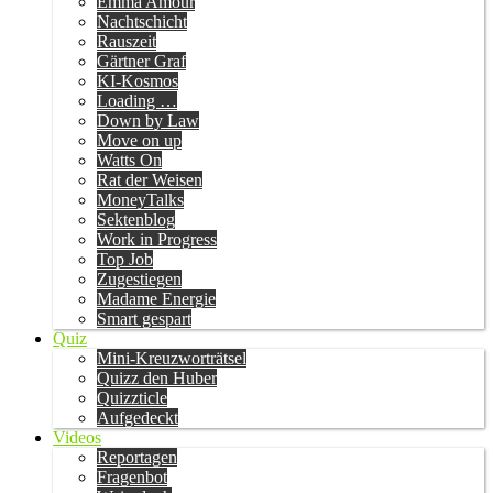
Emma Amour
Nachtschicht
Rauszeit
Gärtner Graf
KI-Kosmos
Loading …
Down by Law
Move on up
Watts On
Rat der Weisen
MoneyTalks
Sektenblog
Work in Progress
Top Job
Zugestiegen
Madame Energie
Smart gespart
Quiz
Mini-Kreuzworträtsel
Quizz den Huber
Quizzticle
Aufgedeckt
Videos
Reportagen
Fragenbot