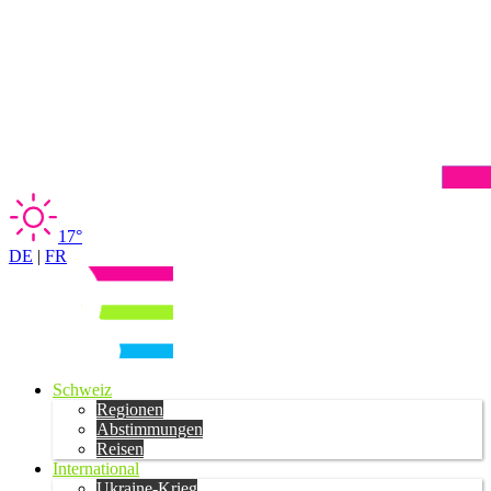
17°
DE
|
FR
Schweiz
Regionen
Abstimmungen
Reisen
International
Ukraine-Krieg