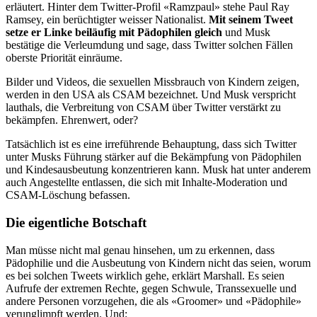
erläutert. Hinter dem Twitter-Profil «Ramzpaul» stehe Paul Ray
Ramsey, ein berüchtigter weisser Nationalist.
Mit seinem Tweet
setze er Linke beiläufig mit Pädophilen gleich
und Musk
bestätige die Verleumdung und sage, dass Twitter solchen Fällen
oberste Priorität einräume.
Bilder und Videos, die sexuellen Missbrauch von Kindern zeigen,
werden in den USA als CSAM bezeichnet. Und Musk verspricht
lauthals, die Verbreitung von CSAM über Twitter verstärkt zu
bekämpfen. Ehrenwert, oder?
Tatsächlich ist es eine irreführende Behauptung, dass sich Twitter
unter Musks Führung stärker auf die Bekämpfung von Pädophilen
und Kindesausbeutung konzentrieren kann. Musk hat unter anderem
auch Angestellte entlassen, die sich mit Inhalte-Moderation und
CSAM-Löschung befassen.
Die eigentliche Botschaft
Man müsse nicht mal genau hinsehen, um zu erkennen, dass
Pädophilie und die Ausbeutung von Kindern nicht das seien, worum
es bei solchen Tweets wirklich gehe, erklärt Marshall. Es seien
Aufrufe der extremen Rechte, gegen Schwule, Transsexuelle und
andere Personen vorzugehen, die als «Groomer» und «Pädophile»
verunglimpft werden. Und: