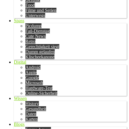
Food
Filme und Serien
Unterwegs
Spass
Picdump
Fail-Dienstag
Cute News
Retro
Gerechtigkeit siegt
Dumm gelaufen
Klischeekanone
Digital
Android
Apple
Google
Microsoft
Hardware-Test
Online-Sicherheit
Wissen
History
Gesundheit
Daten
Karten
Blogs