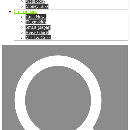
Wein doch
MoneyTalks
Promotionen
Gute News
Flugmodus
Smart gespart
Reise-Glück
Meat & Greet