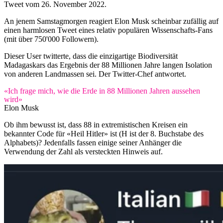
Tweet vom 26. November 2022.
An jenem Samstagmorgen reagiert Elon Musk scheinbar zufällig auf
einen harmlosen Tweet eines relativ populären Wissenschafts-Fans
(mit über 750'000 Followern).
Dieser User twitterte, dass die einzigartige Biodiversität
Madagaskars das Ergebnis der 88 Millionen Jahre langen Isolation
von anderen Landmassen sei. Der Twitter-Chef antwortet.
«Ich frage mich, wie die Erde in 88 Millionen Jahren aussehen
wird»
Elon Musk
Ob ihm bewusst ist, dass 88 in extremistischen Kreisen ein
bekannter Code für «Heil Hitler» ist (H ist der 8. Buchstabe des
Alphabets)? Jedenfalls fassen einige seiner Anhänger die
Verwendung der Zahl als versteckten Hinweis auf.