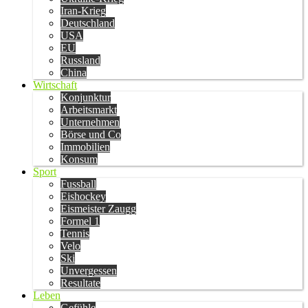
Iran-Krieg
Deutschland
USA
EU
Russland
China
Wirtschaft
Konjunktur
Arbeitsmarkt
Unternehmen
Börse und Co
Immobilien
Konsum
Sport
Fussball
Eishockey
Eismeister Zaugg
Formel 1
Tennis
Velo
Ski
Unvergessen
Resultate
Leben
Gefühle