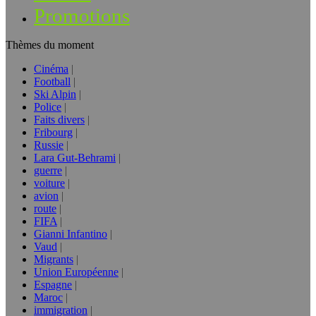
Promotions
Thèmes du moment
Cinéma
Football
Ski Alpin
Police
Faits divers
Fribourg
Russie
Lara Gut-Behrami
guerre
voiture
avion
route
FIFA
Gianni Infantino
Vaud
Migrants
Union Européenne
Espagne
Maroc
immigration