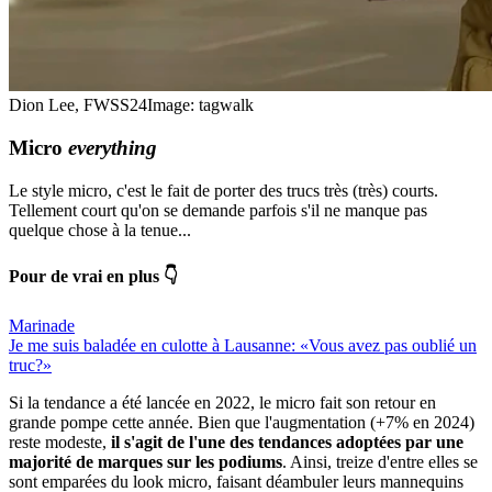
Dion Lee, FWSS24
Image: tagwalk
Micro
everything
Le style micro, c'est le fait de porter des trucs très (très) courts.
Tellement court qu'on se demande parfois s'il ne manque pas
quelque chose à la tenue...
Pour de vrai en plus 👇
Marinade
Je me suis baladée en culotte à Lausanne: «Vous avez pas oublié un
truc?»
Si la tendance a été lancée en 2022, le micro fait son retour en
grande pompe cette année. Bien que l'augmentation (+7% en 2024)
reste modeste,
il s'agit de l'une des tendances adoptées par une
majorité de marques sur les podiums
. Ainsi, treize d'entre elles se
sont emparées du look micro, faisant déambuler leurs mannequins