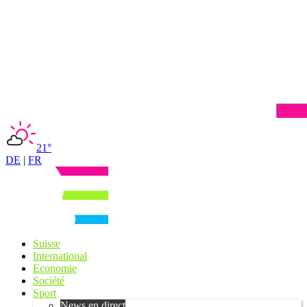
21°
DE
|
FR
Suisse
International
Economie
Société
Sport
News en direct