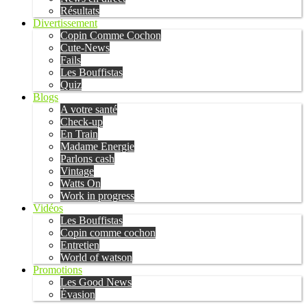
Résultats
Divertissement
Copin Comme Cochon
Cute-News
Fails
Les Bouffistas
Quiz
Blogs
A votre santé
Check-up
En Train
Madame Energie
Parlons cash
Vintage
Watts On
Work in progress
Vidéos
Les Bouffistas
Copin comme cochon
Entretien
World of watson
Promotions
Les Good News
Évasion