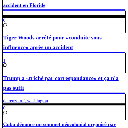
accident en Floride
0
Tiger Woods arrêté pour «conduite sous
influence» après un accident
1
Trump a «triché par correspondance» et ça n'a
pas suffi
de renzo ruf, washington
0
Cuba dénonce un sommet néocolonial organisé par