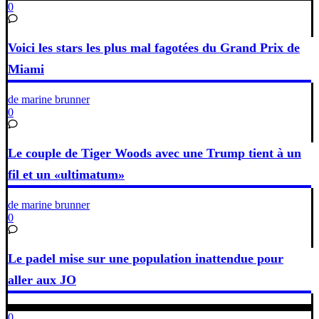
0
Voici les stars les plus mal fagotées du Grand Prix de
Miami
de marine brunner
0
Le couple de Tiger Woods avec une Trump tient à un
fil et un «ultimatum»
de marine brunner
0
Le padel mise sur une population inattendue pour
aller aux JO
0