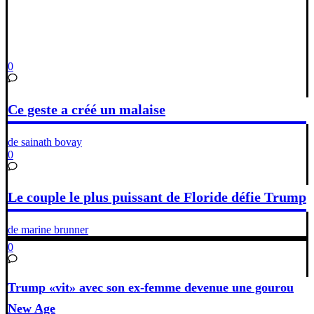
0
Ce geste a créé un malaise
de sainath bovay
0
Le couple le plus puissant de Floride défie Trump
de marine brunner
0
Trump «vit» avec son ex-femme devenue une gourou
New Age