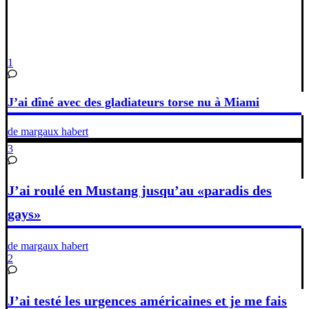
1
J’ai dîné avec des gladiateurs torse nu à Miami
de margaux habert
3
J’ai roulé en Mustang jusqu’au «paradis des
gays»
de margaux habert
2
J’ai testé les urgences américaines et je me fais