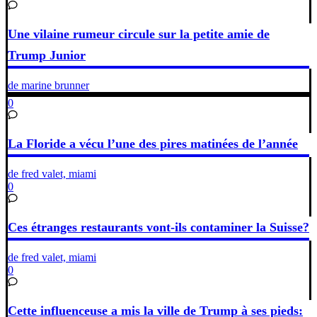
Une vilaine rumeur circule sur la petite amie de
Trump Junior
de marine brunner
0
La Floride a vécu l’une des pires matinées de l’année
de fred valet, miami
0
Ces étranges restaurants vont-ils contaminer la Suisse?
de fred valet, miami
0
Cette influenceuse a mis la ville de Trump à ses pieds: