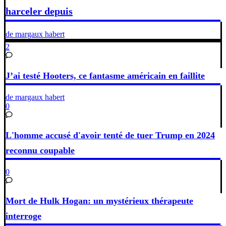
harceler depuis
de margaux habert
2
J’ai testé Hooters, ce fantasme américain en faillite
de margaux habert
0
L'homme accusé d'avoir tenté de tuer Trump en 2024
reconnu coupable
0
Mort de Hulk Hogan: un mystérieux thérapeute
interroge