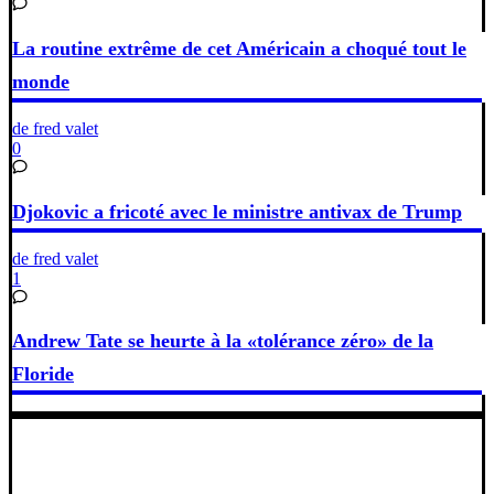
La routine extrême de cet Américain a choqué tout le
monde
de fred valet
0
Djokovic a fricoté avec le ministre antivax de Trump
de fred valet
1
Andrew Tate se heurte à la «tolérance zéro» de la
Floride