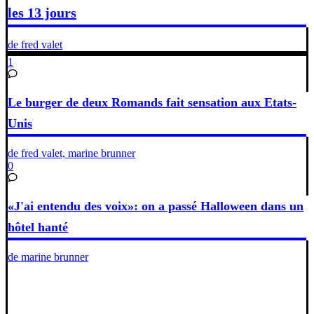
les 13 jours
de fred valet
1
Le burger de deux Romands fait sensation aux Etats-
Unis
de fred valet, marine brunner
0
«J'ai entendu des voix»: on a passé Halloween dans un
hôtel hanté
de marine brunner