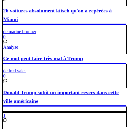
26 voitures absolument kitsch qu'on a repérées à
Miami
de marine brunner
0
Analyse
Ce mot peut faire très mal à Trump
de fred valet
0
Donald Trump subit un important revers dans cette
ville américaine
1