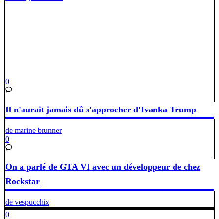
0
Il n'aurait jamais dû s'approcher d'Ivanka Trump
de marine brunner
0
On a parlé de GTA VI avec un développeur de chez
Rockstar
de vespucchix
0