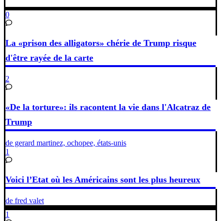
0
La «prison des alligators» chérie de Trump risque
d'être rayée de la carte
2
«De la torture»: ils racontent la vie dans l'Alcatraz de
Trump
de gerard martinez, ochopee, états-unis
1
Voici l’Etat où les Américains sont les plus heureux
de fred valet
1