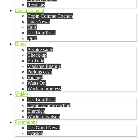
Résultats
Divertissement
Copin Comme Cochon
Cute-News
Fails
Les Bouffistas
Quiz
Blogs
A votre santé
Check-up
En Train
Madame Energie
Parlons cash
Vintage
Watts On
Work in progress
Vidéos
Les Bouffistas
Copin comme cochon
Entretien
World of watson
Promotions
Les Good News
Évasion