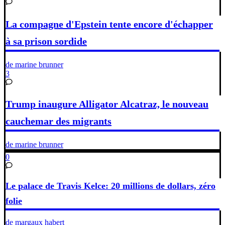
La compagne d'Epstein tente encore d'échapper
à sa prison sordide
de marine brunner
3
Trump inaugure Alligator Alcatraz, le nouveau
cauchemar des migrants
de marine brunner
0
Le palace de Travis Kelce: 20 millions de dollars, zéro
folie
de margaux habert