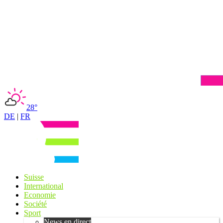
28°
DE
|
FR
Suisse
International
Economie
Société
Sport
News en direct