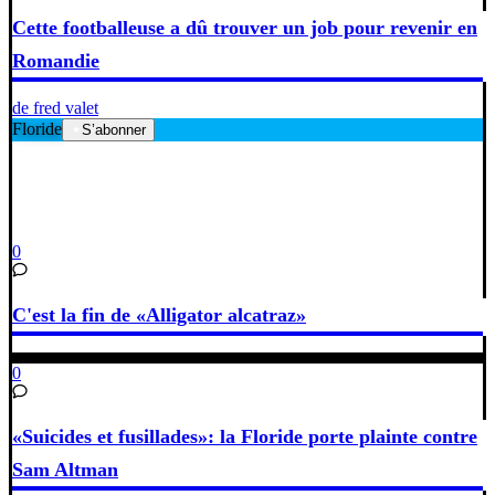
Cette footballeuse a dû trouver un job pour revenir en
Romandie
de fred valet
Floride
S’abonner
0
C'est la fin de «Alligator alcatraz»
0
«Suicides et fusillades»: la Floride porte plainte contre
Sam Altman