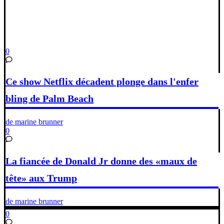
0
Ce show Netflix décadent plonge dans l'enfer
bling de Palm Beach
de marine brunner
0
La fiancée de Donald Jr donne des «maux de
tête» aux Trump
de marine brunner
0