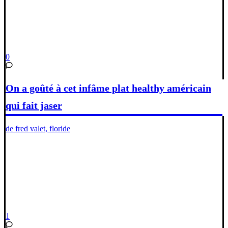
0
On a goûté à cet infâme plat healthy américain
qui fait jaser
de fred valet, floride
1