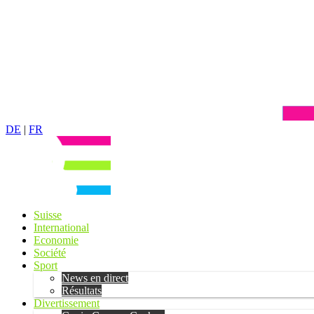
DE
|
FR
Suisse
International
Economie
Société
Sport
News en direct
Résultats
Divertissement