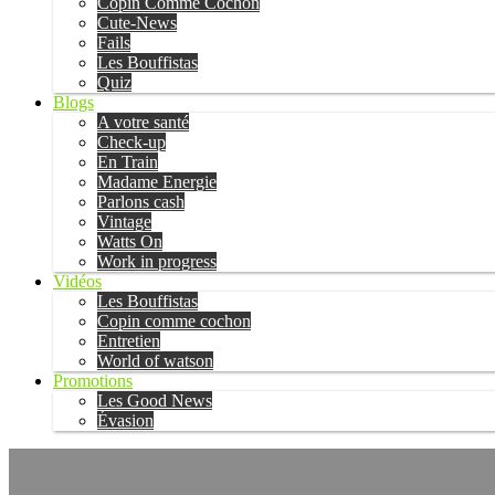
Copin Comme Cochon
Cute-News
Fails
Les Bouffistas
Quiz
Blogs
A votre santé
Check-up
En Train
Madame Energie
Parlons cash
Vintage
Watts On
Work in progress
Vidéos
Les Bouffistas
Copin comme cochon
Entretien
World of watson
Promotions
Les Good News
Évasion