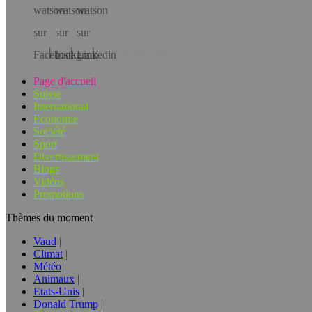
Téléchargez l’app!
Page d'accueil
Suisse
International
Economie
Société
Sport
Divertissement
Blogs
Vidéos
Promotions
Thèmes du moment
Vaud
Climat
Météo
Animaux
Etats-Unis
Donald Trump