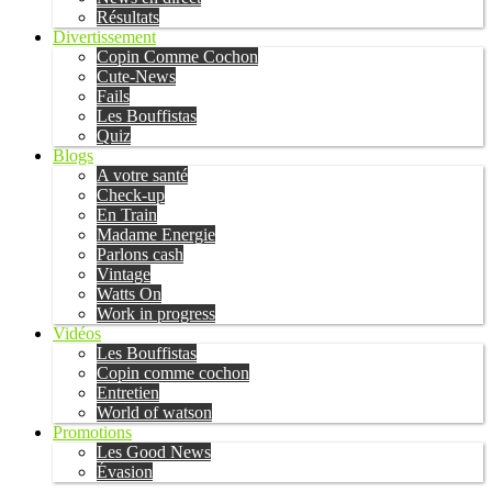
Résultats
Divertissement
Copin Comme Cochon
Cute-News
Fails
Les Bouffistas
Quiz
Blogs
A votre santé
Check-up
En Train
Madame Energie
Parlons cash
Vintage
Watts On
Work in progress
Vidéos
Les Bouffistas
Copin comme cochon
Entretien
World of watson
Promotions
Les Good News
Évasion