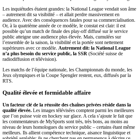
Les inquiétudes étaient grandes: la National League vendait son âme
– autrement dit sa visibilité – et allait perdre massivement en
audience. Avec des conséquences fatales pour sa commercialisation.
Or, à la quatrième année de ce modèle, le constat est clair: il est
possible qu’un match de finale des play-off diffusé sur le service
public atteigne une audience plus élevée. Mais, cumulées sur
l’ensemble de la saison, la visibilité et la portée sont nettement
supérieures avec ce modèle.
Autrement dit: la National League
n’a plus besoin du service public, la SSR
(Société suisse de
radiodiffusion et télévision).
Les matchs de l’équipe nationale, les Championnats du monde, les
Jeux olympiques et la Coupe Spengler restent, eux, diffusés par la
RTS.
Qualité
élevée et formidable affaire
Un facteur clé de la réussite des chaînes privées réside dans la
qualité élevée.
Les images télévisées comptent parmi les meilleures
que l’on puisse voir en hockey sur glace. A cela s’ajoute le fait que
les commentateurs de MySports sont très, très bons, au moins au
niveau de leurs homologues du service public – certains étant même
meilleurs. Ils allient compétence technique, aisance linguistique et
sobriété agréable: ils ne cherchent pas en permanence à décrire ce