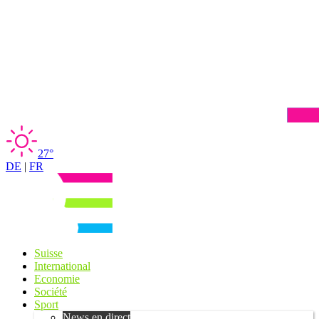
27°
DE
|
FR
Suisse
International
Economie
Société
Sport
News en direct