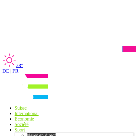
28°
DE
|
FR
Suisse
International
Economie
Société
Sport
News en direct