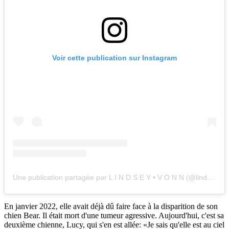
Voir cette publication sur Instagram
Une publication partagée par L I N D S E Y • V O N N (@lindseyvonn)
En janvier 2022, elle avait déjà dû faire face à la disparition de son
chien Bear. Il était mort d'une tumeur agressive. Aujourd'hui, c'est sa
deuxième chienne, Lucy, qui s'en est allée: «Je sais qu'elle est au ciel