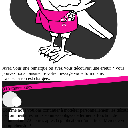
Avez-vous une remarque ou avez-vous découvert une erreur ? Vous
pouvez nous transmettre votre message via le formulaire.
La discussion est chargée...
0 Commentaires
Connexion
Comme nous voulons continuer à modérer personnellement les débats
de commentaires, nous sommes obligés de fermer la fonction de
commentaire 72 heures après la publication d’un article. Merci de vot
compréhension!