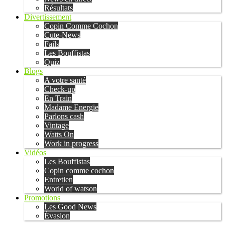
Résultats
Divertissement
Copin Comme Cochon
Cute-News
Fails
Les Bouffistas
Quiz
Blogs
A votre santé
Check-up
En Train
Madame Energie
Parlons cash
Vintage
Watts On
Work in progress
Vidéos
Les Bouffistas
Copin comme cochon
Entretien
World of watson
Promotions
Les Good News
Évasion