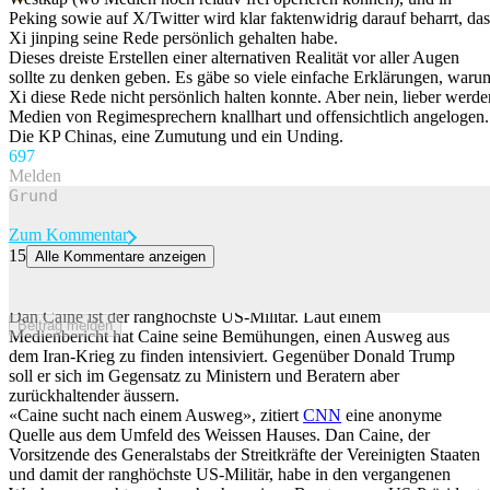
Peking sowie auf X/Twitter wird klar faktenwidrig darauf beharrt, das
Xi jinping seine Rede persönlich gehalten habe.
Dieses dreiste Erstellen einer alternativen Realität vor aller Augen
sollte zu denken geben. Es gäbe so viele einfache Erklärungen, waru
Xi diese Rede nicht persönlich halten konnte. Aber nein, lieber werde
Medien von Regimesprechern knallhart und offensichtlich angelogen.
Die KP Chinas, eine Zumutung und ein Unding.
69
7
Melden
Zum Kommentar
15
Alle Kommentare anzeigen
Bericht: Höchster US-Militär versucht, Trump-Umfeld von Iran-Exit
zu überzeugen
Dan Caine ist der ranghöchste US-Militär. Laut einem
Beitrag melden
Medienbericht hat Caine seine Bemühungen, einen Ausweg aus
dem Iran-Krieg zu finden intensiviert. Gegenüber Donald Trump
soll er sich im Gegensatz zu Ministern und Beratern aber
zurückhaltender äussern.
«Caine sucht nach einem Ausweg», zitiert
CNN
eine anonyme
Quelle aus dem Umfeld des Weissen Hauses. Dan Caine, der
Vorsitzende des Generalstabs der Streitkräfte der Vereinigten Staaten
und damit der ranghöchste US-Militär, habe in den vergangenen