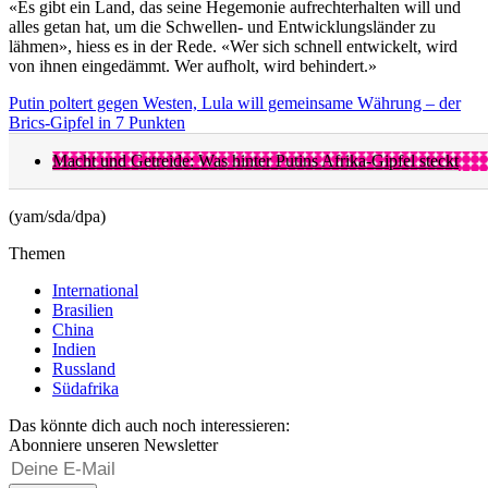
«Es gibt ein Land, das seine Hegemonie aufrechterhalten will und
alles getan hat, um die Schwellen- und Entwicklungsländer zu
lähmen», hiess es in der Rede. «Wer sich schnell entwickelt, wird
von ihnen eingedämmt. Wer aufholt, wird behindert.»
Putin poltert gegen Westen, Lula will gemeinsame Währung – der
Brics-Gipfel in 7 Punkten
Macht und Getreide: Was hinter Putins Afrika-Gipfel steckt
(yam/sda/dpa)
Themen
International
Brasilien
China
Indien
Russland
Südafrika
Das könnte dich auch noch interessieren:
Abonniere unseren Newsletter