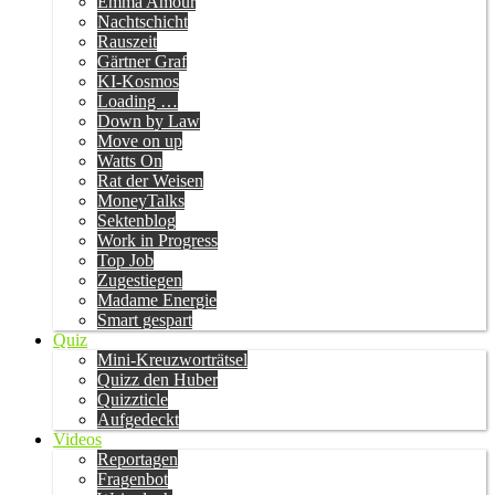
Emma Amour
Nachtschicht
Rauszeit
Gärtner Graf
KI-Kosmos
Loading …
Down by Law
Move on up
Watts On
Rat der Weisen
MoneyTalks
Sektenblog
Work in Progress
Top Job
Zugestiegen
Madame Energie
Smart gespart
Quiz
Mini-Kreuzworträtsel
Quizz den Huber
Quizzticle
Aufgedeckt
Videos
Reportagen
Fragenbot