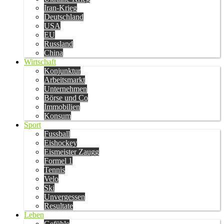
Iran-Krieg
Deutschland
USA
EU
Russland
China
Wirtschaft
Konjunktur
Arbeitsmarkt
Unternehmen
Börse und Co
Immobilien
Konsum
Sport
Fussball
Eishockey
Eismeister Zaugg
Formel 1
Tennis
Velo
Ski
Unvergessen
Resultate
Leben
Gefühle