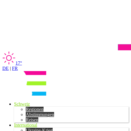
17°
DE
|
FR
Schweiz
Regionen
Abstimmungen
Reisen
International
Ukraine-Krieg