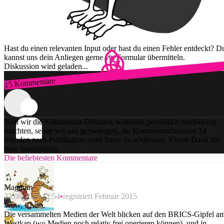
Hast du einen relevanten Input oder hast du einen Fehler entdeckt? D
kannst uns dein Anliegen gerne via Formular übermitteln.
Diskussion wird geladen...
15 Kommentare
Zum Login
Weil wir die Kommentar-Debatten weiterhin persönlich moderieren
möchten, sehen wir uns gezwungen, die Kommentarfunktion 24
Stunden nach Publikation einer Story zu schliessen. Vielen Dank für
dein Verständnis!
Die beliebtesten Kommentare
Magnum
23.08.2023 12:54
registriert Februar 2015
Wow, China.
Die versammelten Medien der Welt blicken auf den BRICS-Gipfel a
Westkap (wo Medien noch relativ frei operieren können), und in