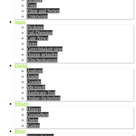
Food
Filme und Serien
Unterwegs
Spass
Picdump
Fail-Dienstag
Cute News
Retro
Gerechtigkeit siegt
Dumm gelaufen
Klischeekanone
Digital
Android
Apple
Google
Microsoft
Hardware-Test
Online-Sicherheit
Wissen
History
Gesundheit
Daten
Karten
Blogs