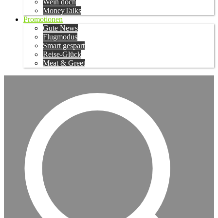
Wein doch
MoneyTalks
Promotionen
Gute News
Flugmodus
Smart gespart
Reise-Glück
Meat & Greet