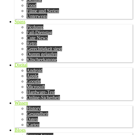
Food
Filme und Serien
Unterwegs
Spass
Picdump
Fail-Dienstag
Cute News
Retro
Gerechtigkeit siegt
Dumm gelaufen
Klischeekanone
Digital
Android
Apple
Google
Microsoft
Hardware-Test
Online-Sicherheit
Wissen
History
Gesundheit
Daten
Karten
Blogs