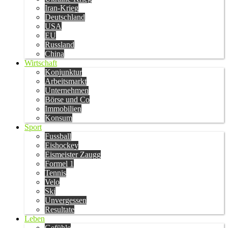
Iran-Krieg
Deutschland
USA
EU
Russland
China
Wirtschaft
Konjunktur
Arbeitsmarkt
Unternehmen
Börse und Co
Immobilien
Konsum
Sport
Fussball
Eishockey
Eismeister Zaugg
Formel 1
Tennis
Velo
Ski
Unvergessen
Resultate
Leben
Gefühle