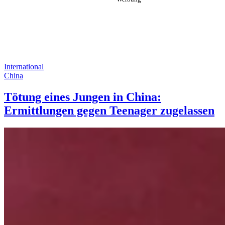
International
China
Tötung eines Jungen in China:
Ermittlungen gegen Teenager zugelassen