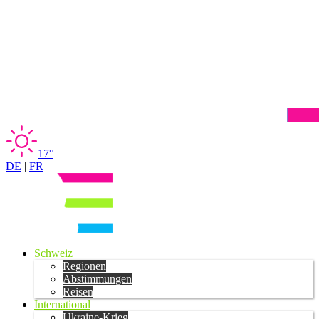
17°
DE
|
FR
Schweiz
Regionen
Abstimmungen
Reisen
International
Ukraine-Krieg