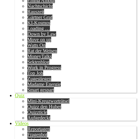
Emma Amour
Nachtschicht
Rauszeit
Gärtner Graf
KI-Kosmos
Loading …
Down by Law
Move on up
Watts On
Rat der Weisen
MoneyTalks
Sektenblog
Work in Progress
Top Job
Zugestiegen
Madame Energie
Smart gespart
Quiz
Mini-Kreuzworträtsel
Quizz den Huber
Quizzticle
Aufgedeckt
Videos
Reportagen
Fragenbot