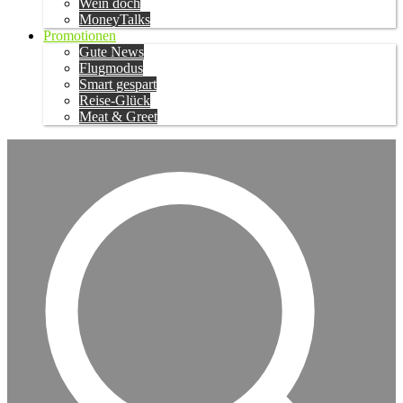
Wein doch
MoneyTalks
Promotionen
Gute News
Flugmodus
Smart gespart
Reise-Glück
Meat & Greet