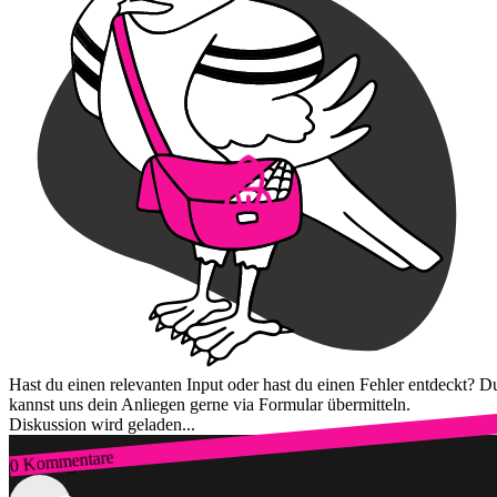
Hast du einen relevanten Input oder hast du einen Fehler entdeckt? D
kannst uns dein Anliegen gerne via Formular übermitteln.
Diskussion wird geladen...
0 Kommentare
Zum Login