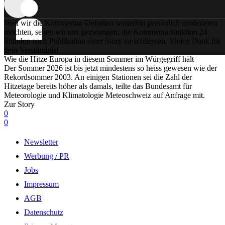
Weil wir die Kommentar-Debatten weiterhin persönlich moderieren
möchten, sehen wir uns gezwungen, die Kommentarfunktion 24
Stunden nach Publikation einer Story zu schliessen. Vielen Dank für
dein Verständnis!
Wie die Hitze Europa in diesem Sommer im Würgegriff hält
Der Sommer 2026 ist bis jetzt mindestens so heiss gewesen wie der
Rekordsommer 2003. An einigen Stationen sei die Zahl der
Hitzetage bereits höher als damals, teilte das Bundesamt für
Meteorologie und Klimatologie Meteoschweiz auf Anfrage mit.
Zur Story
0
0
Newsletter
Werbung / PR
Jobs
Impressum
AGB
Datenschutz