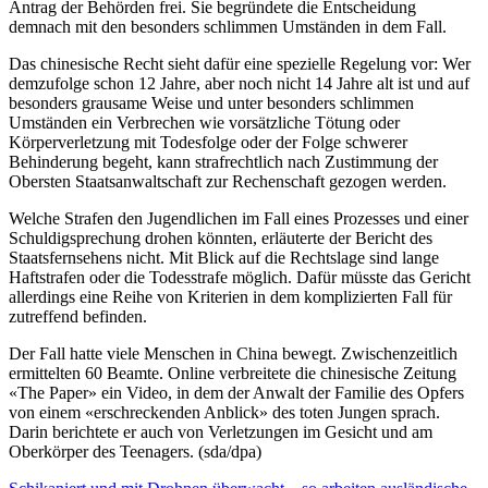
Antrag der Behörden frei. Sie begründete die Entscheidung
demnach mit den besonders schlimmen Umständen in dem Fall.
Das chinesische Recht sieht dafür eine spezielle Regelung vor: Wer
demzufolge schon 12 Jahre, aber noch nicht 14 Jahre alt ist und auf
besonders grausame Weise und unter besonders schlimmen
Umständen ein Verbrechen wie vorsätzliche Tötung oder
Körperverletzung mit Todesfolge oder der Folge schwerer
Behinderung begeht, kann strafrechtlich nach Zustimmung der
Obersten Staatsanwaltschaft zur Rechenschaft gezogen werden.
Welche Strafen den Jugendlichen im Fall eines Prozesses und einer
Schuldigsprechung drohen könnten, erläuterte der Bericht des
Staatsfernsehens nicht. Mit Blick auf die Rechtslage sind lange
Haftstrafen oder die Todesstrafe möglich. Dafür müsste das Gericht
allerdings eine Reihe von Kriterien in dem komplizierten Fall für
zutreffend befinden.
Der Fall hatte viele Menschen in China bewegt. Zwischenzeitlich
ermittelten 60 Beamte. Online verbreitete die chinesische Zeitung
«The Paper» ein Video, in dem der Anwalt der Familie des Opfers
von einem «erschreckenden Anblick» des toten Jungen sprach.
Darin berichtete er auch von Verletzungen im Gesicht und am
Oberkörper des Teenagers. (sda/dpa)