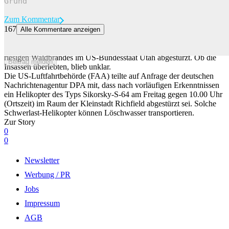
Zum Kommentar
167
Alle Kommentare anzeigen
Löschhelikopter stürzt bei Waldbrand in Utah ab
Ein Löschhelikopter mit zwei Personen an Bord ist unweit eines
riesigen Waldbrandes im US-Bundesstaat Utah abgestürzt. Ob die
Beitrag melden
Insassen überlebten, blieb unklar.
Die US-Luftfahrtbehörde (FAA) teilte auf Anfrage der deutschen
Nachrichtenagentur DPA mit, dass nach vorläufigen Erkenntnissen
ein Helikopter des Typs Sikorsky-S-64 am Freitag gegen 10.00 Uhr
(Ortszeit) im Raum der Kleinstadt Richfield abgestürzt sei. Solche
Schwerlast-Helikopter können Löschwasser transportieren.
Zur Story
0
0
Newsletter
Werbung / PR
Jobs
Impressum
AGB