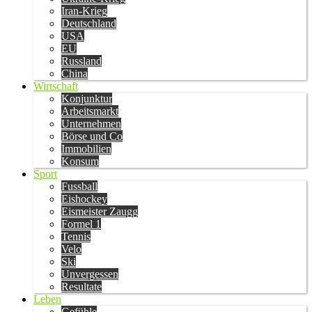
Iran-Krieg
Deutschland
USA
EU
Russland
China
Wirtschaft
Konjunktur
Arbeitsmarkt
Unternehmen
Börse und Co
Immobilien
Konsum
Sport
Fussball
Eishockey
Eismeister Zaugg
Formel 1
Tennis
Velo
Ski
Unvergessen
Resultate
Leben
Gefühle