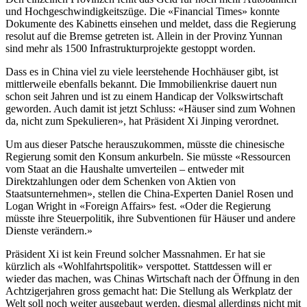
und Hochgeschwindigkeitszüge. Die «Financial Times» konnte
Dokumente des Kabinetts einsehen und meldet, dass die Regierung
resolut auf die Bremse getreten ist. Allein in der Provinz Yunnan
sind mehr als 1500 Infrastrukturprojekte gestoppt worden.
Dass es in China viel zu viele leerstehende Hochhäuser gibt, ist
mittlerweile ebenfalls bekannt. Die Immobilienkrise dauert nun
schon seit Jahren und ist zu einem Handicap der Volkswirtschaft
geworden. Auch damit ist jetzt Schluss: «Häuser sind zum Wohnen
da, nicht zum Spekulieren», hat Präsident Xi Jinping verordnet.
Um aus dieser Patsche herauszukommen, müsste die chinesische
Regierung somit den Konsum ankurbeln. Sie müsste «Ressourcen
vom Staat an die Haushalte umverteilen – entweder mit
Direktzahlungen oder dem Schenken von Aktien von
Staatsunternehmen», stellen die China-Experten Daniel Rosen und
Logan Wright in «Foreign Affairs» fest. «Oder die Regierung
müsste ihre Steuerpolitik, ihre Subventionen für Häuser und andere
Dienste verändern.»
Präsident Xi ist kein Freund solcher Massnahmen. Er hat sie
kürzlich als «Wohlfahrtspolitik» verspottet. Stattdessen will er
wieder das machen, was Chinas Wirtschaft nach der Öffnung in den
Achtzigerjahren gross gemacht hat: Die Stellung als Werkplatz der
Welt soll noch weiter ausgebaut werden, diesmal allerdings nicht mit