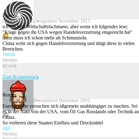
FrancoL
06.04.2024 11:13
registriert November 2015
Beitrag melden
ich bin kein Wirtschaftsfachmann, aber wenn ich folgendes lese;
"Klage gegen die USA wegen Handelsverzerrung eingereicht hat"
dann muss ich schon mehr als Schmunzeln.
China wehr sich gegen Handelsverzerrung und tätigt diese in vielen
Bereichen.
110
16
Melden
Zum Kommentar
Remus
06.04.2024 12:08
registriert Dezember 2016
Beitrag melden
Europa sollte versuchen sich allgemein unabhängiger zu machen. Sei
es in der Nato von der USA, vom Öl/ Gas Russlands oder Technik au
China.
So verlieren diese Staaten Einfluss und Druckmittel
24
2
Melden