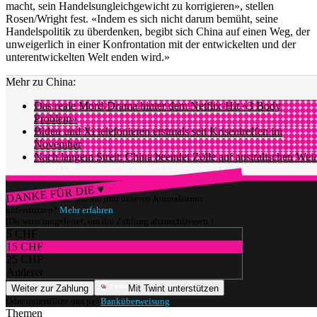
macht, sein Handelsungleichgewicht zu korrigieren», stellen
Rosen/Wright fest. «Indem es sich nicht darum bemüht, seine
Handelspolitik zu überdenken, begibt sich China auf einen Weg, der
unweigerlich in einer Konfrontation mit der entwickelten und der
unterentwickelten Welt enden wird.»
Mehr zu China:
Das reale Mord-Drama hinter dem Netflix-Hit «3 Body
Problem»
Biden und Xi telefonieren erstmals seit Krisentreffen im
November
Nach langem Streit: China beendet Zölle auf australischen Wei
DANKE FÜR DIE ♥
Würdest du gerne watson und unseren Journalismus
unterstützen?
Mehr erfahren
(Du wirst umgeleitet, um die Zahlung abzuschliessen.)
5 CHF
15 CHF
25 CHF
Anderer
Weiter zur Zahlung
Mit Twint unterstützen
Oder unterstütze uns per
Banküberweisung
.
Themen