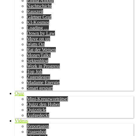
Emma Amour
Nachtschicht
Rauszeit
Gärtner Graf
KI-Kosmos
Loading …
Down by Law
Move on up
Watts On
Rat der Weisen
MoneyTalks
Sektenblog
Work in Progress
Top Job
Zugestiegen
Madame Energie
Smart gespart
Quiz
Mini-Kreuzworträtsel
Quizz den Huber
Quizzticle
Aufgedeckt
Videos
Reportagen
Fragenbot