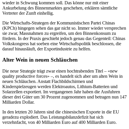
wieder in Schwung kommen soll. Das könne nur mit einer
Ankurbelung des Binnenmarktes geschehen, erklären sämtliche
Vertreter der Zunft einhellig.
Die Wirtschafts-Strategen der Kommunistischen Partei Chinas
(KPCh) hingegen sehen das gar nicht so. Immer wieder versprechen
sie zwar, Massnahmen zu ergreifen, um den Binnenkonsum zu
fördern. In der Praxis geschieht jedoch genau das Gegenteil: Chinas
Volkskongress hat soeben eine Wirtschaftspolitik beschlossen, die
darauf hinausläuft, der Exportindustrie zu helfen.
Alter Wein in neuen Schläuchen
Die neue Strategie trägt zwar einen hochtrabenden Titel – «new
quality productive forces» –, es handelt sich aber um alten Wein in
neuen Schläuchen. Anstatt Flachbildschirmen und
Kinderspielzeugen werden Elektroautos, Lithium-Batterien und
Solarzellen exportiert. Im vergangenen Jahr haben die Ausfuhren
dieser drei Güter um 30 Prozent zugenommen und betragen nun 147
Milliarden Dollar.
In den letzten 20 Jahren sind die chinesischen Exporte in die EU
geradezu explodiert. Das Leistungsbilanzdefizit hat sich
verzehnfacht, von 40 Milliarden Euro auf 400 Milliarden Euro.