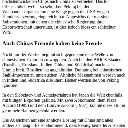
höchstentwickelten Chips nach China zu verbieten. Das tut
offensichtlich weh – so sehr, dass Peking bei der
Welthandelsorganisation eine Klage gegen die USA wegen
Handelsverzerrung eingereicht hat. Angesichts der massiven
Subventionen, mit denen die chinesische Regierung ihre
Exportwirtschaft unterstützt, ist dies jedoch bloss ein schlechter
Witz.
Auch Chinas Freunde haben keine Freude
Nicht nur der Westen beginnt sich gegen eine neue Welle von
chinesischen Exporten zu wappnen. Auch bei den BRICS-Staaten
(Brasilien, Russland, Indien, China und Südafrika) macht sich
Unmut breit. Brasilien hat angekündigt, Dumping bei chinesischen
Stahl-Importen zu untersuchen. Ähnliche Massnahmen werden auch
in Indien und Südafrika diskutiert. Bisher werden sie von Peking
ignoriert.
In den Siebziger- und Achtzigerjahren hat Japan die Welt ebenfalls
mit billigen Exporten geflutet. Mit zwei Abkommen, dem Plaza
Accord (1985) und dem Louvre Accord (1987), konnte diese Flut in
geordnete Bahnen gelenkt werden.
Die Aussichten auf eine ähnliche Lösung mit China sind alles
andere als rosig. «Es ist alarmierend, dass Peking keinerlei Anstalten