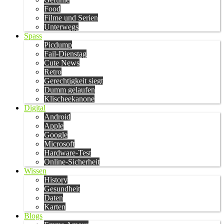
Food
Filme und Serien
Unterwegs
Spass
Picdump
Fail-Dienstag
Cute News
Retro
Gerechtigkeit siegt
Dumm gelaufen
Klischeekanone
Digital
Android
Apple
Google
Microsoft
Hardware-Test
Online-Sicherheit
Wissen
History
Gesundheit
Daten
Karten
Blogs