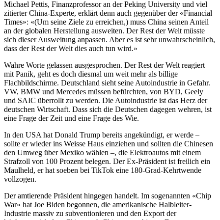
Michael Pettis, Finanzprofessor an der Peking University und viel
zitierter China-Experte, erklärt denn auch gegenüber der «Financial
Times»: «(Um seine Ziele zu erreichen,) muss China seinen Anteil
an der globalen Herstellung ausweiten. Der Rest der Welt müsste
sich dieser Ausweitung anpassen. Aber es ist sehr unwahrscheinlich,
dass der Rest der Welt dies auch tun wird.»
Wahre Worte gelassen ausgesprochen. Der Rest der Welt reagiert
mit Panik, geht es doch diesmal um weit mehr als billige
Flachbildschirme. Deutschland sieht seine Autoindustrie in Gefahr.
VW, BMW und Mercedes müssen befürchten, von BYD, Geely
und SAIC überrollt zu werden. Die Autoindustrie ist das Herz der
deutschen Wirtschaft. Dass sich die Deutschen dagegen wehren, ist
eine Frage der Zeit und eine Frage des Wie.
In den USA hat Donald Trump bereits angekündigt, er werde –
sollte er wieder ins Weisse Haus einziehen und sollten die Chinesen
den Umweg über Mexiko wählen –, die Elektroautos mit einem
Strafzoll von 100 Prozent belegen. Der Ex-Präsident ist freilich ein
Maulheld, er hat soeben bei TikTok eine 180-Grad-Kehrtwende
vollzogen.
Der amtierende Präsident hingegen handelt. Im sogenannten «Chip
War» hat Joe Biden begonnen, die amerikanische Halbleiter-
Industrie massiv zu subventionieren und den Export der