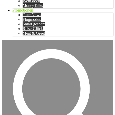
Wein doch
MoneyTalks
Promotionen
Gute News
Flugmodus
Smart gespart
Reise-Glück
Meat & Greet