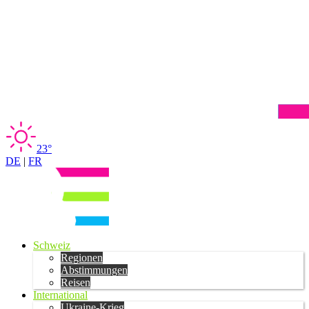
23°
DE
|
FR
Schweiz
Regionen
Abstimmungen
Reisen
International
Ukraine-Krieg