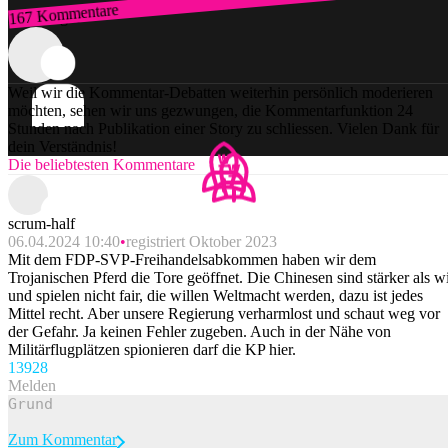
167 Kommentare
Zum Login
Weil wir die Kommentar-Debatten weiterhin persönlich moderieren
möchten, sehen wir uns gezwungen, die Kommentarfunktion 24
Stunden nach Publikation einer Story zu schliessen. Vielen Dank für
dein Verständnis!
Die beliebtesten Kommentare
scrum-half
06.04.2024 10:40
registriert Oktober 2023
Mit dem FDP-SVP-Freihandelsabkommen haben wir dem
Trojanischen Pferd die Tore geöffnet. Die Chinesen sind stärker als w
und spielen nicht fair, die willen Weltmacht werden, dazu ist jedes
Mittel recht. Aber unsere Regierung verharmlost und schaut weg vor
der Gefahr. Ja keinen Fehler zugeben. Auch in der Nähe von
Militärflugplätzen spionieren darf die KP hier.
139
28
Melden
Zum Kommentar