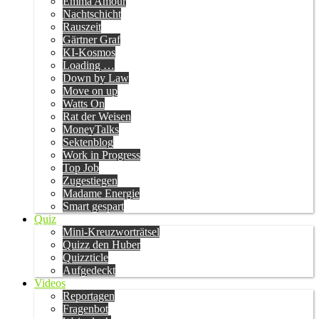
Emma Amour
Nachtschicht
Rauszeit
Gärtner Graf
KI-Kosmos
Loading …
Down by Law
Move on up
Watts On
Rat der Weisen
MoneyTalks
Sektenblog
Work in Progress
Top Job
Zugestiegen
Madame Energie
Smart gespart
Quiz
Mini-Kreuzworträtsel
Quizz den Huber
Quizzticle
Aufgedeckt
Videos
Reportagen
Fragenbot