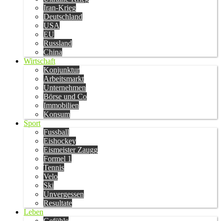
Iran-Krieg
Deutschland
USA
EU
Russland
China
Wirtschaft
Konjunktur
Arbeitsmarkt
Unternehmen
Börse und Co
Immobilien
Konsum
Sport
Fussball
Eishockey
Eismeister Zaugg
Formel 1
Tennis
Velo
Ski
Unvergessen
Resultate
Leben
Gefühle