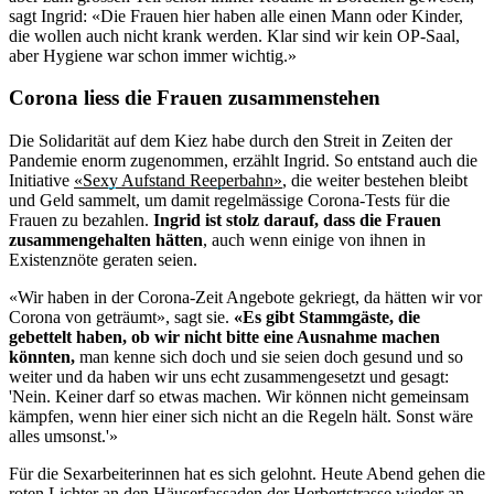
sagt Ingrid: «Die Frauen hier haben alle einen Mann oder Kinder,
die wollen auch nicht krank werden. Klar sind wir kein OP-Saal,
aber Hygiene war schon immer wichtig.»
Corona liess die Frauen zusammenstehen
Die Solidarität auf dem Kiez habe durch den Streit in Zeiten der
Pandemie enorm zugenommen, erzählt Ingrid. So entstand auch die
Initiative
«Sexy Aufstand Reeperbahn»
, die weiter bestehen bleibt
und Geld sammelt, um damit regelmässige Corona-Tests für die
Frauen zu bezahlen.
Ingrid ist stolz darauf, dass die Frauen
zusammengehalten hätten
, auch wenn einige von ihnen in
Existenznöte geraten seien.
«Wir haben in der Corona-Zeit Angebote gekriegt, da hätten wir vor
Corona von geträumt», sagt sie.
«Es gibt Stammgäste, die
gebettelt haben, ob wir nicht bitte eine Ausnahme machen
könnten,
man kenne sich doch und sie seien doch gesund und so
weiter und da haben wir uns echt zusammengesetzt und gesagt:
'Nein. Keiner darf so etwas machen. Wir können nicht gemeinsam
kämpfen, wenn hier einer sich nicht an die Regeln hält. Sonst wäre
alles umsonst.'»
Für die Sexarbeiterinnen hat es sich gelohnt. Heute Abend gehen die
roten Lichter an den Häuserfassaden der Herbertstrasse wieder an.