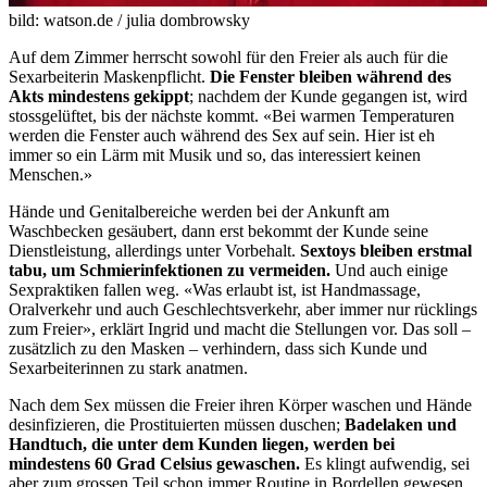
bild: watson.de / julia dombrowsky
Auf dem Zimmer herrscht sowohl für den Freier als auch für die
Sexarbeiterin Maskenpflicht.
Die Fenster bleiben während des
Akts mindestens gekippt
; nachdem der Kunde gegangen ist, wird
stossgelüftet, bis der nächste kommt. «Bei warmen Temperaturen
werden die Fenster auch während des Sex auf sein. Hier ist eh
immer so ein Lärm mit Musik und so, das interessiert keinen
Menschen.»
Hände und Genitalbereiche werden bei der Ankunft am
Waschbecken gesäubert, dann erst bekommt der Kunde seine
Dienstleistung, allerdings unter Vorbehalt.
Sextoys bleiben erstmal
tabu, um Schmierinfektionen zu vermeiden.
Und auch einige
Sexpraktiken fallen weg. «Was erlaubt ist, ist Handmassage,
Oralverkehr und auch Geschlechtsverkehr, aber immer nur rücklings
zum Freier», erklärt Ingrid und macht die Stellungen vor. Das soll –
zusätzlich zu den Masken – verhindern, dass sich Kunde und
Sexarbeiterinnen zu stark anatmen.
Nach dem Sex müssen die Freier ihren Körper waschen und Hände
desinfizieren, die Prostituierten müssen duschen;
Badelaken und
Handtuch, die unter dem Kunden liegen, werden bei
mindestens 60 Grad Celsius gewaschen.
Es klingt aufwendig, sei
aber zum grossen Teil schon immer Routine in Bordellen gewesen,