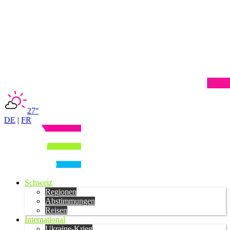
27°
DE
|
FR
Schweiz
Regionen
Abstimmungen
Reisen
International
Ukraine-Krieg