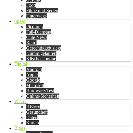
Food
Filme und Serien
Unterwegs
Spass
Picdump
Fail-Dienstag
Cute News
Retro
Gerechtigkeit siegt
Dumm gelaufen
Klischeekanone
Digital
Android
Apple
Google
Microsoft
Hardware-Test
Online-Sicherheit
Wissen
History
Gesundheit
Daten
Karten
Blogs