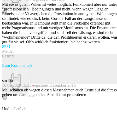
Beitrag melden
Mit etwas gutem Willen ist vieles möglich. Funktioniert aber nur unter
"professionellen" Bedingungen und nicht, wenn wegen illegaler
Einreise oder Visavergehen die Prostitution in anonymen Wohnungen
stattfindet, wie es kürzl. beim Corona-Fall an der Langstrasse zu
beobachten war. In Hamburg geht man die Probleme offenbar mit
mehr Pragmatismus und mit weniger Moralismus an. Die Prostituierte
haben die Initiative ergriffen und sind Teil der Lösung; es sind nicht
"wohlmeinende" Dritte da, die den Prostituierten erklären wollen, wa
gut für sie sei. Ob's wirklich funktioniert, bleibt abzuwarten.
85
31
Melden
Zum Kommentar
smartash
16.09.2020 15:33
registriert Dezember 2016
Beitrag melden
Mal schauen ob wegen diesen Massnahmen auch Leute auf die Strass
gehen um dann gegen eine Sexdiktatur protestieren
Und nebenbei: