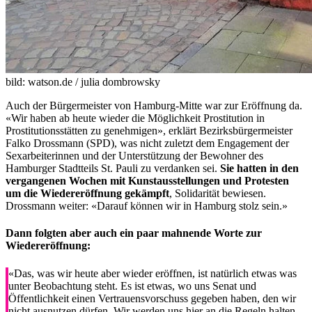
bild: watson.de / julia dombrowsky
Auch der Bürgermeister von Hamburg-Mitte war zur Eröffnung da.
«Wir haben ab heute wieder die Möglichkeit Prostitution in
Prostitutionsstätten zu genehmigen», erklärt Bezirksbürgermeister
Falko Drossmann (SPD), was nicht zuletzt dem Engagement der
Sexarbeiterinnen und der Unterstützung der Bewohner des
Hamburger Stadtteils St. Pauli zu verdanken sei.
Sie hatten in den
vergangenen Wochen mit Kunstausstellungen und Protesten
um die Wiedereröffnung gekämpft
, Solidarität bewiesen.
Drossmann weiter: «Darauf können wir in Hamburg stolz sein.»
Dann folgten aber auch ein paar mahnende Worte zur
Wiedereröffnung:
«Das, was wir heute aber wieder eröffnen, ist natürlich etwas was
unter Beobachtung steht. Es ist etwas, wo uns Senat und
Öffentlichkeit einen Vertrauensvorschuss gegeben haben, den wir
nicht ausnutzen dürfen. Wir werden uns hier an die Regeln halten