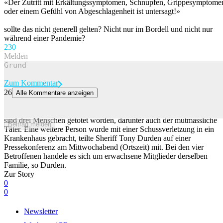
«Der Zutritt mit Erkältungssymptomen, Schnupfen, Grippesymptome
oder einem Gefühl von Abgeschlagenheit ist untersagt!»
sollte das nicht generell gelten? Nicht nur im Bordell und nicht nur
während einer Pandemie?
23
0
Melden
Zum Kommentar
26
Alle Kommentare anzeigen
Drei Tote nach Schusswaffenvorfall in North Carolina
Bei einem Schusswaffenvorfall im US-Bundesstaat North Carolina
sind drei Menschen getötet worden, darunter auch der mutmassliche
Beitrag melden
Täter. Eine weitere Person wurde mit einer Schussverletzung in ein
Krankenhaus gebracht, teilte Sheriff Tony Durden auf einer
Pressekonferenz am Mittwochabend (Ortszeit) mit. Bei den vier
Betroffenen handele es sich um erwachsene Mitglieder derselben
Familie, so Durden.
Zur Story
0
0
Newsletter