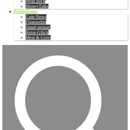
Wein doch
MoneyTalks
Promotionen
Gute News
Flugmodus
Smart gespart
Reise-Glück
Meat & Greet