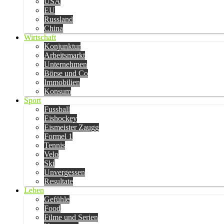
USA
EU
Russland
China
Wirtschaft
Konjunktur
Arbeitsmarkt
Unternehmen
Börse und Co
Immobilien
Konsum
Sport
Fussball
Eishockey
Eismeister Zaugg
Formel 1
Tennis
Velo
Ski
Unvergessen
Resultate
Leben
Gefühle
Food
Filme und Serien