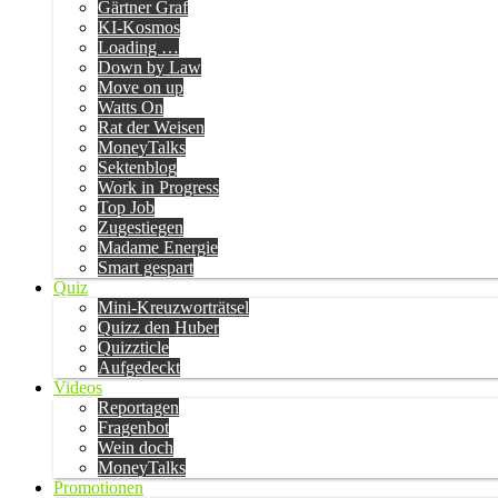
Gärtner Graf
KI-Kosmos
Loading …
Down by Law
Move on up
Watts On
Rat der Weisen
MoneyTalks
Sektenblog
Work in Progress
Top Job
Zugestiegen
Madame Energie
Smart gespart
Quiz
Mini-Kreuzworträtsel
Quizz den Huber
Quizzticle
Aufgedeckt
Videos
Reportagen
Fragenbot
Wein doch
MoneyTalks
Promotionen