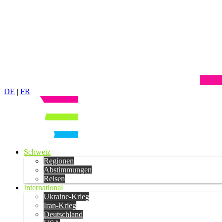
DE
|
FR
Schweiz
Regionen
Abstimmungen
Reisen
International
Ukraine-Krieg
Iran-Krieg
Deutschland