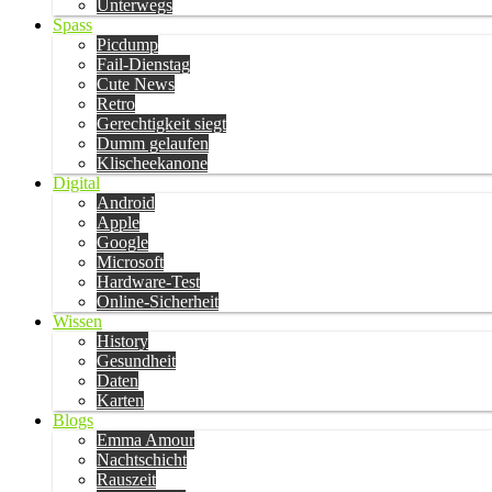
Unterwegs
Spass
Picdump
Fail-Dienstag
Cute News
Retro
Gerechtigkeit siegt
Dumm gelaufen
Klischeekanone
Digital
Android
Apple
Google
Microsoft
Hardware-Test
Online-Sicherheit
Wissen
History
Gesundheit
Daten
Karten
Blogs
Emma Amour
Nachtschicht
Rauszeit