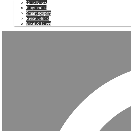
Gute News
Flugmodus
Smart gespart
Reise-Glück
Meat & Greet