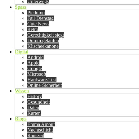
Unterwegs
Spass
Picdump
Fail-Dienstag
Cute News
Retro
Gerechtigkeit siegt
Dumm gelaufen
Klischeekanone
Digital
Android
Apple
Google
Microsoft
Hardware-Test
Online-Sicherheit
Wissen
History
Gesundheit
Daten
Karten
Blogs
Emma Amour
Nachtschicht
Rauszeit