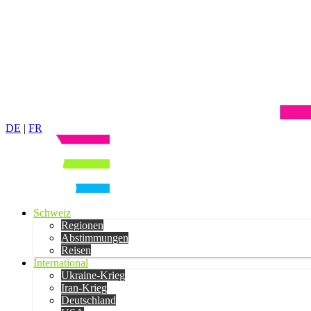
DE
|
FR
Schweiz
Regionen
Abstimmungen
Reisen
International
Ukraine-Krieg
Iran-Krieg
Deutschland