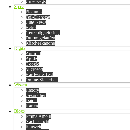
Unterwegs
Spass
Picdump
Fail-Dienstag
Cute News
Retro
Gerechtigkeit siegt
Dumm gelaufen
Klischeekanone
Digital
Android
Apple
Google
Microsoft
Hardware-Test
Online-Sicherheit
Wissen
History
Gesundheit
Daten
Karten
Blogs
Emma Amour
Nachtschicht
Rauszeit