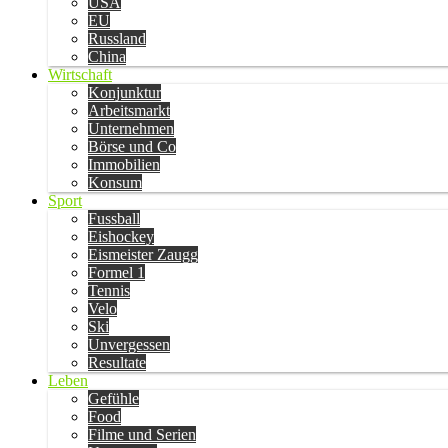
USA
EU
Russland
China
Wirtschaft
Konjunktur
Arbeitsmarkt
Unternehmen
Börse und Co
Immobilien
Konsum
Sport
Fussball
Eishockey
Eismeister Zaugg
Formel 1
Tennis
Velo
Ski
Unvergessen
Resultate
Leben
Gefühle
Food
Filme und Serien