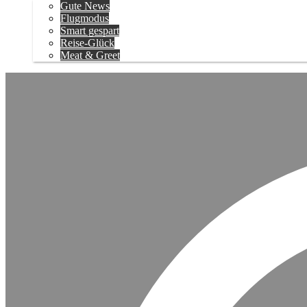
Gute News
Flugmodus
Smart gespart
Reise-Glück
Meat & Greet