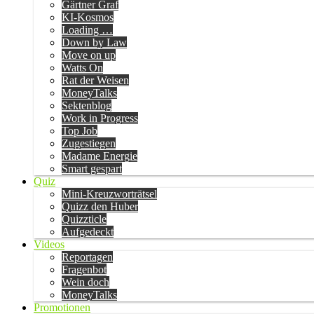
Gärtner Graf
KI-Kosmos
Loading …
Down by Law
Move on up
Watts On
Rat der Weisen
MoneyTalks
Sektenblog
Work in Progress
Top Job
Zugestiegen
Madame Energie
Smart gespart
Quiz
Mini-Kreuzworträtsel
Quizz den Huber
Quizzticle
Aufgedeckt
Videos
Reportagen
Fragenbot
Wein doch
MoneyTalks
Promotionen