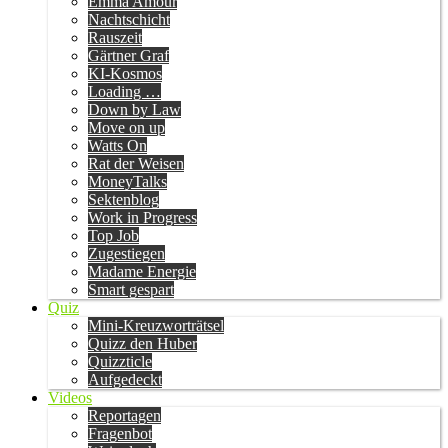
Emma Amour
Nachtschicht
Rauszeit
Gärtner Graf
KI-Kosmos
Loading …
Down by Law
Move on up
Watts On
Rat der Weisen
MoneyTalks
Sektenblog
Work in Progress
Top Job
Zugestiegen
Madame Energie
Smart gespart
Quiz
Mini-Kreuzworträtsel
Quizz den Huber
Quizzticle
Aufgedeckt
Videos
Reportagen
Fragenbot