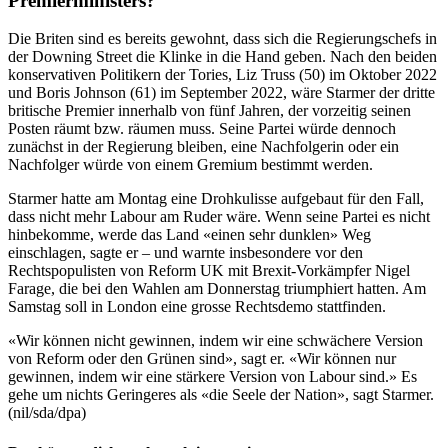
Premierministers?
Die Briten sind es bereits gewohnt, dass sich die Regierungschefs in
der Downing Street die Klinke in die Hand geben. Nach den beiden
konservativen Politikern der Tories, Liz Truss (50) im Oktober 2022
und Boris Johnson (61) im September 2022, wäre Starmer der dritte
britische Premier innerhalb von fünf Jahren, der vorzeitig seinen
Posten räumt bzw. räumen muss. Seine Partei würde dennoch
zunächst in der Regierung bleiben, eine Nachfolgerin oder ein
Nachfolger würde von einem Gremium bestimmt werden.
Starmer hatte am Montag eine Drohkulisse aufgebaut für den Fall,
dass nicht mehr Labour am Ruder wäre. Wenn seine Partei es nicht
hinbekomme, werde das Land «einen sehr dunklen» Weg
einschlagen, sagte er – und warnte insbesondere vor den
Rechtspopulisten von Reform UK mit Brexit-Vorkämpfer Nigel
Farage, die bei den Wahlen am Donnerstag triumphiert hatten. Am
Samstag soll in London eine grosse Rechtsdemo stattfinden.
«Wir können nicht gewinnen, indem wir eine schwächere Version
von Reform oder den Grünen sind», sagt er. «Wir können nur
gewinnen, indem wir eine stärkere Version von Labour sind.» Es
gehe um nichts Geringeres als «die Seele der Nation», sagt Starmer.
(nil/sda/dpa)