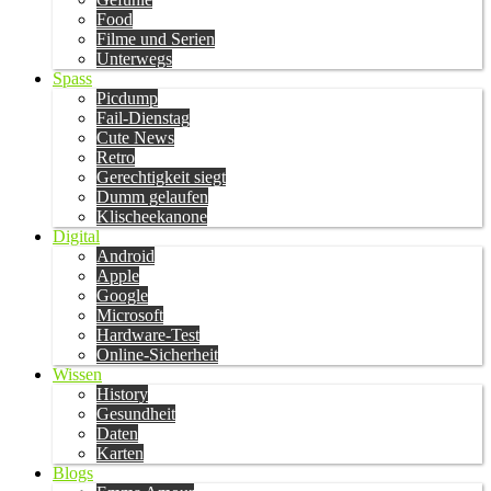
Food
Filme und Serien
Unterwegs
Spass
Picdump
Fail-Dienstag
Cute News
Retro
Gerechtigkeit siegt
Dumm gelaufen
Klischeekanone
Digital
Android
Apple
Google
Microsoft
Hardware-Test
Online-Sicherheit
Wissen
History
Gesundheit
Daten
Karten
Blogs