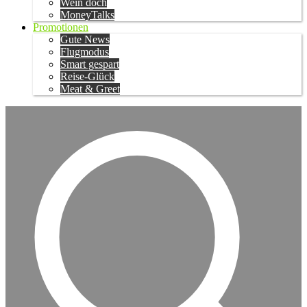
Wein doch
MoneyTalks
Promotionen
Gute News
Flugmodus
Smart gespart
Reise-Glück
Meat & Greet