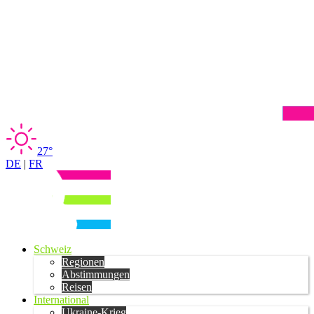
27°
DE
|
FR
Schweiz
Regionen
Abstimmungen
Reisen
International
Ukraine-Krieg