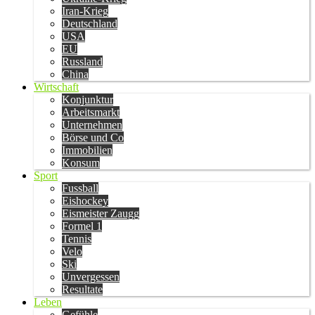
Iran-Krieg
Deutschland
USA
EU
Russland
China
Wirtschaft
Konjunktur
Arbeitsmarkt
Unternehmen
Börse und Co
Immobilien
Konsum
Sport
Fussball
Eishockey
Eismeister Zaugg
Formel 1
Tennis
Velo
Ski
Unvergessen
Resultate
Leben
Gefühle