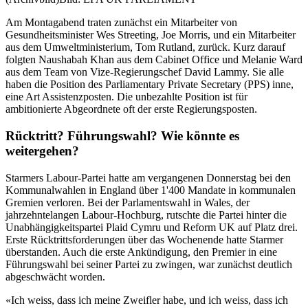
Am Montagabend traten zunächst ein Mitarbeiter von
Gesundheitsminister Wes Streeting, Joe Morris, und ein Mitarbeiter
aus dem Umweltministerium, Tom Rutland, zurück. Kurz darauf
folgten Naushabah Khan aus dem Cabinet Office und Melanie Ward
aus dem Team von Vize-Regierungschef David Lammy. Sie alle
haben die Position des Parliamentary Private Secretary (PPS) inne,
eine Art Assistenzposten. Die unbezahlte Position ist für
ambitionierte Abgeordnete oft der erste Regierungsposten.
Rücktritt? Führungswahl? Wie könnte es
weitergehen?
Starmers Labour-Partei hatte am vergangenen Donnerstag bei den
Kommunalwahlen in England über 1'400 Mandate in kommunalen
Gremien verloren. Bei der Parlamentswahl in Wales, der
jahrzehntelangen Labour-Hochburg, rutschte die Partei hinter die
Unabhängigkeitspartei Plaid Cymru und Reform UK auf Platz drei.
Erste Rücktrittsforderungen über das Wochenende hatte Starmer
überstanden. Auch die erste Ankündigung, den Premier in eine
Führungswahl bei seiner Partei zu zwingen, war zunächst deutlich
abgeschwächt worden.
«Ich weiss, dass ich meine Zweifler habe, und ich weiss, dass ich