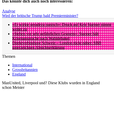
Das könnte dich auch noch interessieren:
Analyse
Wird der britische Trump bald Premierminister?
«Er wirkte geradezu panisch»: Druck auf Keir Starmer nimmt
weiter zu
«Stehen vor sehr gefährlichen Gegnern»: Starmer hält
Krisenansprache nach Wahldebakel
Direktverbindung Schweiz – London rückt näher: SBB
unterzeichnen Absichtserklärung
Themen
International
Grossbritannien
England
ManUnited, Liverpool und? Diese Klubs wurden in England
schon Meister