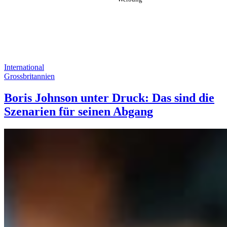
International
Grossbritannien
Boris Johnson unter Druck: Das sind die
Szenarien für seinen Abgang