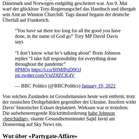
Dänemark und Norwegen endgültig gescheitert war. Am 9. Mai
warf der glücklose Tory-Regierungschef das Handtuch und übergab
sein Amt an Winston Churchill. Tags darauf begann der deutsche
Überfall auf Frankreich.
“You have sat there too long for all the good you have
done, in the name of God go” Tory MP David Davis
says
“I don’t know what he’s talking about” Boris Johnson
replies “I take full responsibility for everything done
throughout the pandemic”
#PMQs
https://t.co/IHMfPqD9OJ
pic.twitter.com/VnfZ8ZCK4V
— BBC Politics (@BBCPolitics)
January 19, 2022
Von solchen Zuständen ist Grossbritannien heute weit entfernt, trotz
der russischen Drohgebärden gegenüber der Ukraine. Insofern wirkt
Davis’ historischer Exkurs deplatziert. Wirksam war er trotzdem.
Die aufsehenerregende Rücktrittsforderung
habe Johnson
«beschädigt»
, räumte Gesundheitsminister Sajid Javid am
Donnerstag auf Sky News ein.
Wut über «Partygate-Affäre»