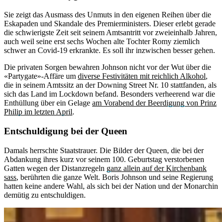
Sie zeigt das Ausmass des Unmuts in den eigenen Reihen über die
Eskapaden und Skandale des Premierministers. Dieser erlebt gerade
die schwierigste Zeit seit seinem Amtsantritt vor zweieinhalb Jahren,
auch weil seine erst sechs Wochen alte Tochter Romy ziemlich
schwer an Covid-19 erkrankte. Es soll ihr inzwischen besser gehen.
Die privaten Sorgen bewahren Johnson nicht vor der Wut über die
«Partygate»-Affäre um
diverse Festivitäten mit reichlich Alkohol
,
die in seinem Amtssitz an der Downing Street Nr. 10 stattfanden, als
sich das Land im Lockdown befand. Besonders verheerend war die
Enthüllung über ein Gelage
am Vorabend der Beerdigung von Prinz
Philip im letzten April
.
Entschuldigung bei der Queen
Damals herrschte Staatstrauer. Die Bilder der Queen, die bei der
Abdankung ihres kurz vor seinem 100. Geburtstag verstorbenen
Gatten wegen der Distanzregeln
ganz allein auf der Kirchenbank
sass
, berührten die ganze Welt. Boris Johnson und seine Regierung
hatten keine andere Wahl, als sich bei der Nation und der Monarchin
demütig zu entschuldigen.