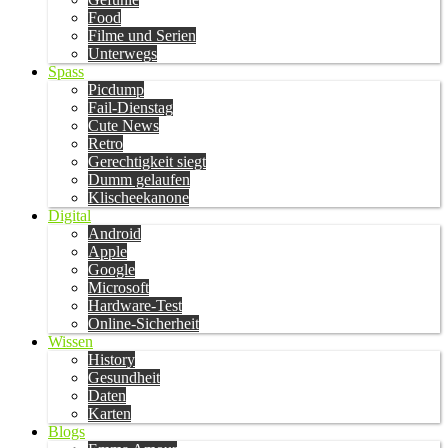
Food
Filme und Serien
Unterwegs
Spass
Picdump
Fail-Dienstag
Cute News
Retro
Gerechtigkeit siegt
Dumm gelaufen
Klischeekanone
Digital
Android
Apple
Google
Microsoft
Hardware-Test
Online-Sicherheit
Wissen
History
Gesundheit
Daten
Karten
Blogs