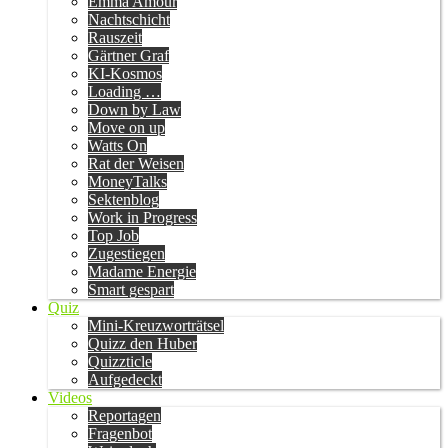
Emma Amour
Nachtschicht
Rauszeit
Gärtner Graf
KI-Kosmos
Loading …
Down by Law
Move on up
Watts On
Rat der Weisen
MoneyTalks
Sektenblog
Work in Progress
Top Job
Zugestiegen
Madame Energie
Smart gespart
Quiz
Mini-Kreuzworträtsel
Quizz den Huber
Quizzticle
Aufgedeckt
Videos
Reportagen
Fragenbot