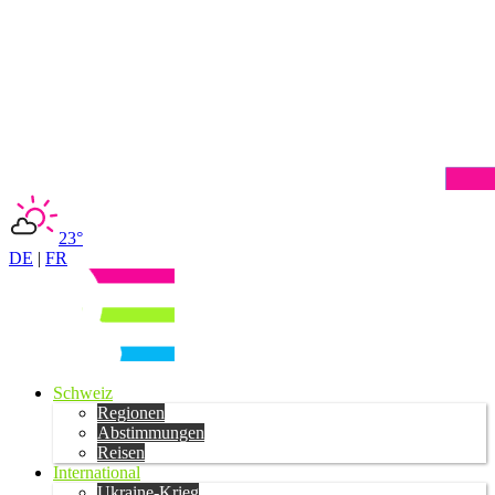
23°
DE
|
FR
Schweiz
Regionen
Abstimmungen
Reisen
International
Ukraine-Krieg