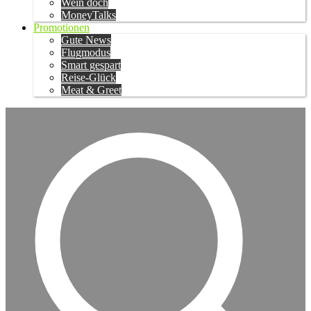
Wein doch
MoneyTalks
Promotionen
Gute News
Flugmodus
Smart gespart
Reise-Glück
Meat & Greet