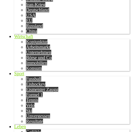
Iran-Krieg
Deutschland
USA
EU
Russland
China
Wirtschaft
Konjunktur
Arbeitsmarkt
Unternehmen
Börse und Co
Immobilien
Konsum
Sport
Fussball
Eishockey
Eismeister Zaugg
Formel 1
Tennis
Velo
Ski
Unvergessen
Resultate
Leben
Gefühle