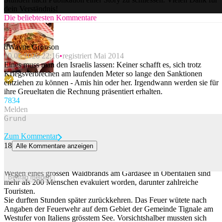
dein Verständnis!
Die beliebtesten Kommentare
dWayne Gronson
10.05.2026 22:16
registriert Mai 2014
Eines muss man den Israelis lassen: Keiner schafft es, sich trotz
Kriegsverbrechen am laufenden Meter so lange den Sanktionen
entziehen zu können - Amis hin oder her. Irgendwann werden sie für
ihre Greueltaten die Rechnung präsentiert erhalten.
78
34
Melden
Zum Kommentar
18
Alle Kommentare anzeigen
Waldbrand bei Tourismus-Hotspot: Mehr als 200 Menschen am
Gardasee evakuiert
Wegen eines grossen Waldbrands am Gardasee in Oberitalien sind
Beitrag melden
mehr als 200 Menschen evakuiert worden, darunter zahlreiche
Touristen.
Sie durften Stunden später zurückkehren. Das Feuer wütete nach
Angaben der Feuerwehr auf dem Gebiet der Gemeinde Tignale am
Westufer von Italiens grösstem See. Vorsichtshalber mussten sich