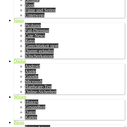
Food
Filme und Serien
Unterwegs
Spass
Picdump
Fail-Dienstag
Cute News
Retro
Gerechtigkeit siegt
Dumm gelaufen
Klischeekanone
Digital
Android
Apple
Google
Microsoft
Hardware-Test
Online-Sicherheit
Wissen
History
Gesundheit
Daten
Karten
Blogs