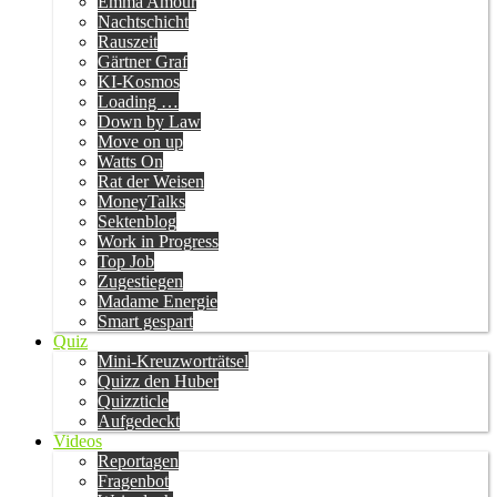
Emma Amour
Nachtschicht
Rauszeit
Gärtner Graf
KI-Kosmos
Loading …
Down by Law
Move on up
Watts On
Rat der Weisen
MoneyTalks
Sektenblog
Work in Progress
Top Job
Zugestiegen
Madame Energie
Smart gespart
Quiz
Mini-Kreuzworträtsel
Quizz den Huber
Quizzticle
Aufgedeckt
Videos
Reportagen
Fragenbot