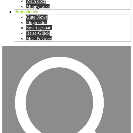
Wein doch
MoneyTalks
Promotionen
Gute News
Flugmodus
Smart gespart
Reise-Glück
Meat & Greet