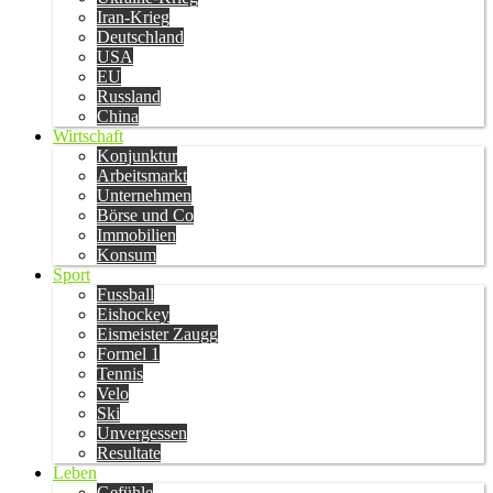
Iran-Krieg
Deutschland
USA
EU
Russland
China
Wirtschaft
Konjunktur
Arbeitsmarkt
Unternehmen
Börse und Co
Immobilien
Konsum
Sport
Fussball
Eishockey
Eismeister Zaugg
Formel 1
Tennis
Velo
Ski
Unvergessen
Resultate
Leben
Gefühle