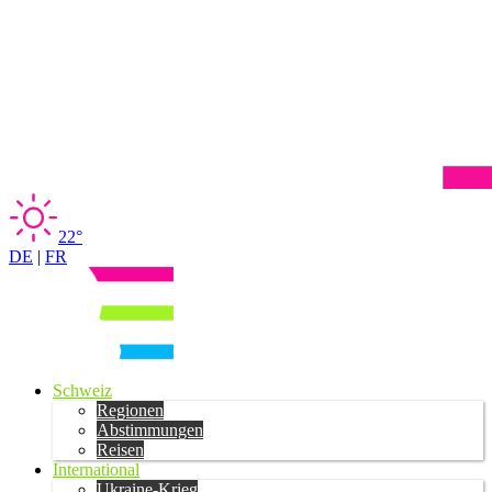
22°
DE
|
FR
Schweiz
Regionen
Abstimmungen
Reisen
International
Ukraine-Krieg