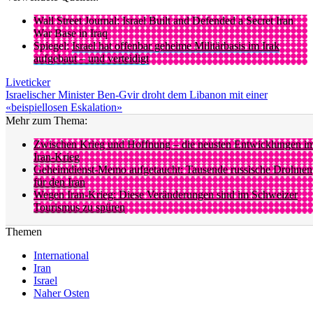
Wall Street Journal: Israel Built and Defended a Secret Iran
War Base in Iraq
Spiegel:
Israel hat offenbar geheime Militärbasis im Irak
aufgebaut – und verteidigt
Liveticker
Israelischer Minister Ben-Gvir droht dem Libanon mit einer
«beispiellosen Eskalation»
Mehr zum Thema:
Zwischen Krieg und Hoffnung – die neusten Entwicklungen i
Iran-Krieg
Geheimdienst-Memo aufgetaucht: Tausende russische Drohnen
für den Iran
Wegen Iran-Krieg: Diese Veränderungen sind im Schweizer
Tourismus zu spüren
Themen
International
Iran
Israel
Naher Osten