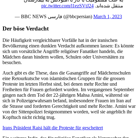
pic.twitter.com/l1ezSVtJ24
منتقل شده‌اند.
— BBC NEWS فارسی (@bbcpersian)
March 1, 2023
Der böse Verdacht
Die Häufigkeit vergleichbarer Vorfälle hat in der iranischen
Bevölkerung einen dunklen Verdacht aufkommen lassen: Es könnte
sich um vorsätzliche Angriffe religiöser Fanatiker handeln, die
Mädchen daran hindern wollen, Schulen oder Universitäten zu
besuchen.
Auch gibt es die These, dass die Gasangriffe auf Mädchenschulen
eine Retourkutsche von islamistischen Gruppen für die grossen
Proteste im letzten Herbst sind, bei denen mehr Rechte und
Freiheiten für Frauen gefordert wurden. Im vergangenen September
gingen nach dem Tod der 22-jährigen Mahsa Amini, während sie
sich in Polizeigewahrsam befand, insbesondere Frauen im Iran auf
die Strasse und forderten Gerechtigkeit und mehr Rechte. Amini war
von der Sittenpolizei festgenommen worden, weil sie angeblich ihr
Kopftuch nicht richtig trug.
Irans Präsident Raisi hält die Proteste für gescheitert