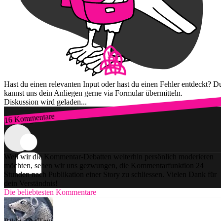
Hast du einen relevanten Input oder hast du einen Fehler entdeckt? D
kannst uns dein Anliegen gerne via Formular übermitteln.
Diskussion wird geladen...
16 Kommentare
Zum Login
Weil wir die Kommentar-Debatten weiterhin persönlich moderieren
möchten, sehen wir uns gezwungen, die Kommentarfunktion 24
Stunden nach Publikation einer Story zu schliessen. Vielen Dank für
dein Verständnis!
Die beliebtesten Kommentare