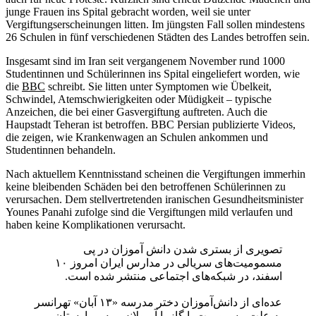
junge Frauen ins Spital gebracht worden, weil sie unter
Vergiftungserscheinungen litten. Im jüngsten Fall sollen mindestens
26 Schulen in fünf verschiedenen Städten des Landes betroffen sein.
Insgesamt sind im Iran seit vergangenem November rund 1000
Studentinnen und Schülerinnen ins Spital eingeliefert worden, wie
die
BBC
schreibt. Sie litten unter Symptomen wie Übelkeit,
Schwindel, Atemschwierigkeiten oder Müdigkeit – typische
Anzeichen, die bei einer Gasvergiftung auftreten. Auch die
Haupstadt Teheran ist betroffen. BBC Persian publizierte Videos,
die zeigen, wie Krankenwagen an Schulen ankommen und
Studentinnen behandeln.
Nach aktuellem Kenntnisstand scheinen die Vergiftungen immerhin
keine bleibenden Schäden bei den betroffenen Schülerinnen zu
verursachen. Dem stellvertretenden iranischen Gesundheitsminister
Younes Panahi zufolge sind die Vergiftungen mild verlaufen und
haben keine Komplikationen verursacht.
تصویری از بستری شدن دانش آموزان در پی
مسمومیت‌های سریالی در مدارس ایران امروز ۱۰
اسفند، در شبکه‌های اجتماعی منتشر شده است.
عده‌ای از دانش‌آموزان دختر مدرسه «۱۳ آبان» تهرانسر
به علت مسمومیت با گاز با آمبولانس به بیمارستان