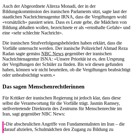
Auch der Abgeordnete Alireza Monadi, der in der
Bildungskommission des iranischen Parlaments sitzt, sagte laut der
staatlichen Nachrichtenagentur IRNA, dass die Vergiftungen wohl
«vorsätzlich» passiert seien. Dass es Leute gebe, die Mädchen von
Bildung abhalten wollen, bezeichnete er als «ernsthafte Gefahr» und
eine «sehr schlechte Nachricht».
Die iranischen Strafverfolgungsbehörden haben erklärt, dass die
Vorfälle untersucht werden. Der iranische Polizeichef Ahmad Reza
Radan sagte gemäss
NBC News
gegenüber der iranischen
Nachrichtenagentur ISNA: «Unsere Priorität ist es, den Ursprung
der Vergiftungen der Schüler zu finden. Bis wir diesen gefunden
haben, können wir nicht beurteilen, ob die Vergiftungen beabsichtigt
oder unbeabsichtigt waren.»
Das sagen Menschenrechtlerinnen
Für Kritiker der iranischen Regierung ist jedoch klar, dass diese
selbst die Verantwortung für die Vorfälle trägt. Jasmin Ramsey,
stellvertretende Direktorin des Zentrums für Menschenrechte im
Iran, sagt gegenüber NBC News:
«Die abscheulichen Angriffe von Fundamentalisten im Iran – die
darauf abzielen, Schulmädchen den Zugang zu Bildung zu