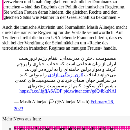
verwehren und Unabhängigkeit von männlicher Dominanz zu
erreichen – sind das Ergebnis der Politik der iranischen Regierung.
Sie wollen Frauen daran hindern, die gleichen Rechte und den
gleichen Status wie Männer in der Gesellschaft zu bekommen.»
Auch die iranische Aktivistin und Journalistin Masih Alinejad macht
direkt die iranische Regierung für die Vorfälle verantwortlich. Auf
Twitter schreibt die in den USA lebende Frauenrechtlerin, dass es
sich bei der Vergiftung der Schulmädchen um «Rache des
terroristischen iranischen Regimes an mutigen Frauen» handle.
مسمومیت دختران مدرسه‌ای، انتقام رژیم تروریست
ایران از زنان شجاعی است که حجاب اجباری را پرچم
کردند و دیوار برلین خامنه‌ای را به لرزه در آوردند.
می‌خواهند انقلاب
#زن_زندگی_آزادی
را متوقف کنند.
در سراسر جهان صدای قربانیان مسمومیت‌های عمدی
باشیم. اگر سکوت کنیم از مسمومیت زنجیره‌ای…
https://t.co/lfgfjA6ADF
pic.twitter.com/gdQ4bktNAl
— Masih Alinejad 🏳️ (@AlinejadMasih)
February 26,
2023
Mehr News aus Iran:
Schweizer Botschafterinnen mit Kopftuch beim Regime: