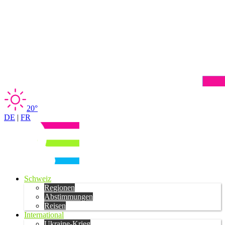
20°
DE
|
FR
Schweiz
Regionen
Abstimmungen
Reisen
International
Ukraine-Krieg