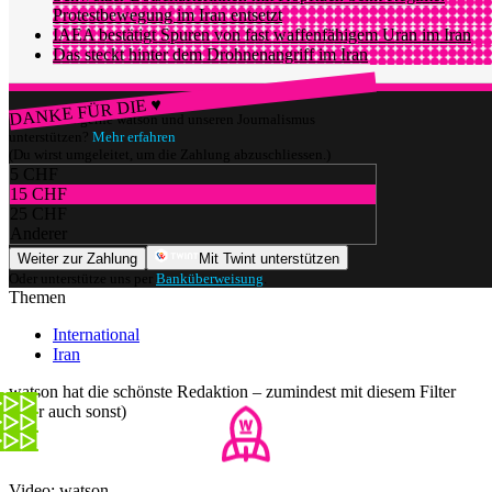
Protestbewegung im Iran entsetzt
IAEA bestätigt Spuren von fast waffenfähigem Uran im Iran
Das steckt hinter dem Drohnenangriff im Iran​
DANKE FÜR DIE ♥
Würdest du gerne watson und unseren Journalismus
unterstützen?
Mehr erfahren
(Du wirst umgeleitet, um die Zahlung abzuschliessen.)
5 CHF
15 CHF
25 CHF
Anderer
Weiter zur Zahlung
Mit Twint unterstützen
Oder unterstütze uns per
Banküberweisung
.
Themen
International
Iran
watson hat die schönste Redaktion – zumindest mit diesem Filter
(aber auch sonst)
Video: watson