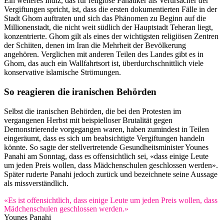
Ein weiteres Indiz, das für religiöse Fanatiker als Verursacher der
Vergiftungen spricht, ist, dass die ersten dokumentierten Fälle in der
Stadt Ghom auftraten und sich das Phänomen zu Beginn auf die
Millionenstadt, die nicht weit südlich der Hauptstadt Teheran liegt,
konzentrierte. Ghom gilt als eines der wichtigsten religiösen Zentren
der Schiiten, denen im Iran die Mehrheit der Bevölkerung
angehören. Verglichen mit anderen Teilen des Landes gibt es in
Ghom, das auch ein Wallfahrtsort ist, überdurchschnittlich viele
konservative islamische Strömungen.
So reagieren die iranischen Behörden
Selbst die iranischen Behörden, die bei den Protesten im
vergangenen Herbst mit beispielloser Brutalität gegen
Demonstrierende vorgegangen waren, haben zumindest in Teilen
eingeräumt, dass es sich um beabsichtigte Vergiftungen handeln
könnte. So sagte der stellvertretende Gesundheitsminister Younes
Panahi am Sonntag, dass es offensichtlich sei, «dass einige Leute
um jeden Preis wollen, dass Mädchenschulen geschlossen werden».
Später ruderte Panahi jedoch zurück und bezeichnete seine Aussage
als missverständlich.
«Es ist offensichtlich, dass einige Leute um jeden Preis wollen, dass
Mädchenschulen geschlossen werden.»
Younes Panahi