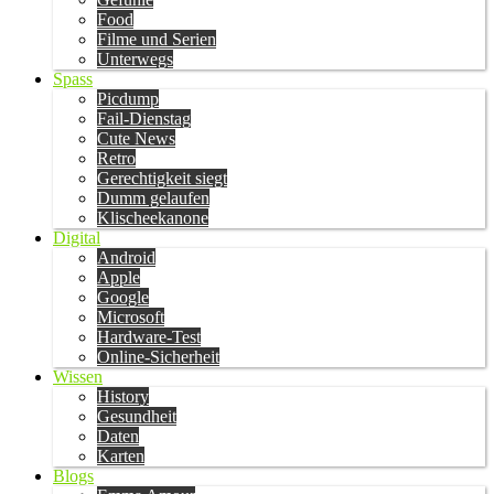
Food
Filme und Serien
Unterwegs
Spass
Picdump
Fail-Dienstag
Cute News
Retro
Gerechtigkeit siegt
Dumm gelaufen
Klischeekanone
Digital
Android
Apple
Google
Microsoft
Hardware-Test
Online-Sicherheit
Wissen
History
Gesundheit
Daten
Karten
Blogs