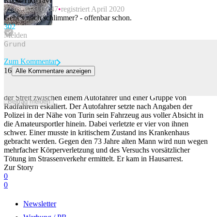
Rikki-Tiki-Tavi
02.03.2023 07:47
registriert April 2020
Geht‘s noch schlimmer? - offenbar schon.
30
2
Melden
Zum Kommentar
16
Alle Kommentare anzeigen
Streit eskaliert: Autofahrer fährt in Italien in Velofahrer-Gruppe
Auf einer beliebten Strecke für Radsportler im Norden Italiens ist
der Streit zwischen einem Autofahrer und einer Gruppe von
Beitrag melden
Radfahrern eskaliert. Der Autofahrer setzte nach Angaben der
Polizei in der Nähe von Turin sein Fahrzeug aus voller Absicht in
die Amateursportler hinein. Dabei verletzte er vier von ihnen
schwer. Einer musste in kritischem Zustand ins Krankenhaus
gebracht werden. Gegen den 73 Jahre alten Mann wird nun wegen
mehrfacher Körperverletzung und des Versuchs vorsätzlicher
Tötung im Strassenverkehr ermittelt. Er kam in Hausarrest.
Zur Story
0
0
Newsletter