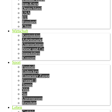
Iran-Krieg
Deutschland
USA
EU
Russland
China
Wirtschaft
Konjunktur
Arbeitsmarkt
Unternehmen
Börse und Co
Immobilien
Konsum
Sport
Fussball
Eishockey
Eismeister Zaugg
Formel 1
Tennis
Velo
Ski
Unvergessen
Resultate
Leben
Gefühle