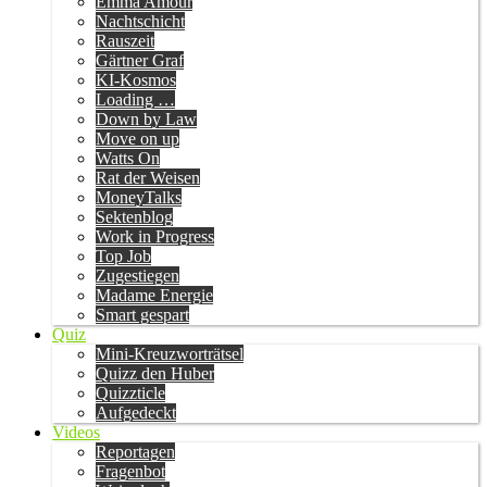
Emma Amour
Nachtschicht
Rauszeit
Gärtner Graf
KI-Kosmos
Loading …
Down by Law
Move on up
Watts On
Rat der Weisen
MoneyTalks
Sektenblog
Work in Progress
Top Job
Zugestiegen
Madame Energie
Smart gespart
Quiz
Mini-Kreuzworträtsel
Quizz den Huber
Quizzticle
Aufgedeckt
Videos
Reportagen
Fragenbot