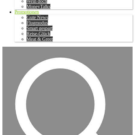
Wein doch
MoneyTalks
Promotionen
Gute News
Flugmodus
Smart gespart
Reise-Glück
Meat & Greet