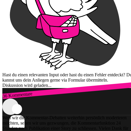
Hast du einen relevanten Input oder hast du einen Fehler entdeckt? D
kannst uns dein Anliegen gerne via Formular übermitteln.
Diskussion wird geladen...
36 Kommentare
Zum Login
Weil wir die Kommentar-Debatten weiterhin persönlich moderieren
möchten, sehen wir uns gezwungen, die Kommentarfunktion 24
Stunden nach Publikation einer Story zu schliessen. Vielen Dank für