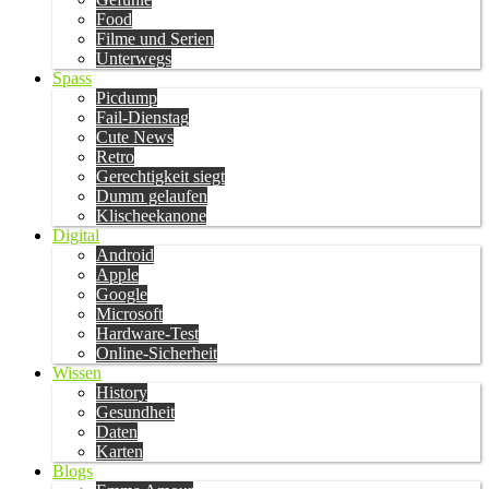
Food
Filme und Serien
Unterwegs
Spass
Picdump
Fail-Dienstag
Cute News
Retro
Gerechtigkeit siegt
Dumm gelaufen
Klischeekanone
Digital
Android
Apple
Google
Microsoft
Hardware-Test
Online-Sicherheit
Wissen
History
Gesundheit
Daten
Karten
Blogs