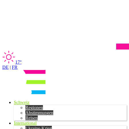
17°
DE
|
FR
Schweiz
Regionen
Abstimmungen
Reisen
International
Ukraine-Krieg