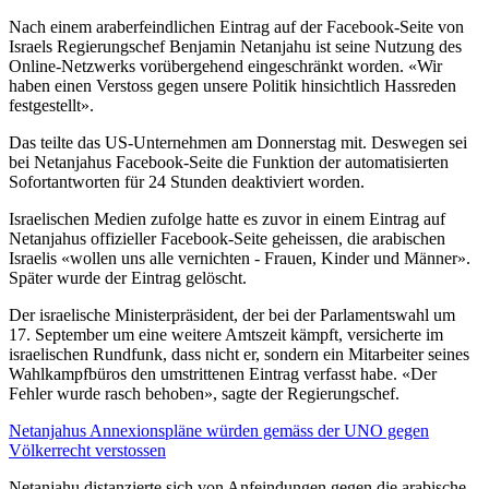
Nach einem araberfeindlichen Eintrag auf der Facebook-Seite von
Israels Regierungschef Benjamin Netanjahu ist seine Nutzung des
Online-Netzwerks vorübergehend eingeschränkt worden. «Wir
haben einen Verstoss gegen unsere Politik hinsichtlich Hassreden
festgestellt».
Das teilte das US-Unternehmen am Donnerstag mit. Deswegen sei
bei Netanjahus Facebook-Seite die Funktion der automatisierten
Sofortantworten für 24 Stunden deaktiviert worden.
Israelischen Medien zufolge hatte es zuvor in einem Eintrag auf
Netanjahus offizieller Facebook-Seite geheissen, die arabischen
Israelis «wollen uns alle vernichten - Frauen, Kinder und Männer».
Später wurde der Eintrag gelöscht.
Der israelische Ministerpräsident, der bei der Parlamentswahl um
17. September um eine weitere Amtszeit kämpft, versicherte im
israelischen Rundfunk, dass nicht er, sondern ein Mitarbeiter seines
Wahlkampfbüros den umstrittenen Eintrag verfasst habe. «Der
Fehler wurde rasch behoben», sagte der Regierungschef.
Netanjahus Annexionspläne würden gemäss der UNO gegen
Völkerrecht verstossen
Netanjahu distanzierte sich von Anfeindungen gegen die arabische