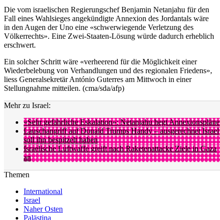
Die vom israelischen Regierungschef Benjamin Netanjahu für den
Fall eines Wahlsieges angekündigte Annexion des Jordantals wäre
in den Augen der Uno eine «schwerwiegende Verletzung des
Völkerrechts». Eine Zwei-Staaten-Lösung würde dadurch erheblich
erschwert.
Ein solcher Schritt wäre «verheerend für die Möglichkeit einer
Wiederbelebung von Verhandlungen und des regionalen Friedens»,
liess Generalsekretär António Guterres am Mittwoch in einer
Stellungnahme mitteilen. (cma/sda/afp)
Mehr zu Israel:
«Sehr gefährliche Eskalation»: Netanjahu hegt Annexionspläne
Lauschangriff auf Donald Trumps Handy – ausgerechnet Israel
soll ihn bespitzelt haben
Israelische Luftwaffe greift nach Raketenattacke Ziele in Gaza
an
Themen
International
Israel
Naher Osten
Palästina