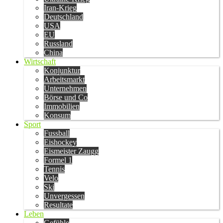
Iran-Krieg
Deutschland
USA
EU
Russland
China
Wirtschaft
Konjunktur
Arbeitsmarkt
Unternehmen
Börse und Co
Immobilien
Konsum
Sport
Fussball
Eishockey
Eismeister Zaugg
Formel 1
Tennis
Velo
Ski
Unvergessen
Resultate
Leben
Gefühle