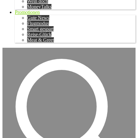
Wein doch
MoneyTalks
Promotionen
Gute News
Flugmodus
Smart gespart
Reise-Glück
Meat & Greet