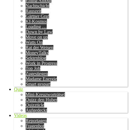
Emma Amour
Nachtschicht
Rauszeit
Gärtner Graf
KI-Kosmos
Loading …
Down by Law
Move on up
Watts On
Rat der Weisen
MoneyTalks
Sektenblog
Work in Progress
Top Job
Zugestiegen
Madame Energie
Smart gespart
Quiz
Mini-Kreuzworträtsel
Quizz den Huber
Quizzticle
Aufgedeckt
Videos
Reportagen
Fragenbot