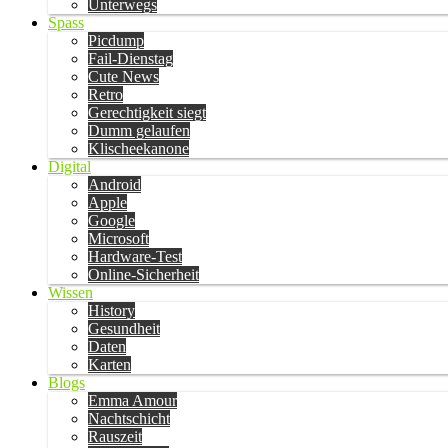
Unterwegs
Spass
Picdump
Fail-Dienstag
Cute News
Retro
Gerechtigkeit siegt
Dumm gelaufen
Klischeekanone
Digital
Android
Apple
Google
Microsoft
Hardware-Test
Online-Sicherheit
Wissen
History
Gesundheit
Daten
Karten
Blogs
Emma Amour
Nachtschicht
Rauszeit