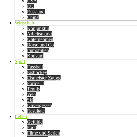
USA
EU
Russland
China
Wirtschaft
Konjunktur
Arbeitsmarkt
Unternehmen
Börse und Co
Immobilien
Konsum
Sport
Fussball
Eishockey
Eismeister Zaugg
Formel 1
Tennis
Velo
Ski
Unvergessen
Resultate
Leben
Gefühle
Food
Filme und Serien