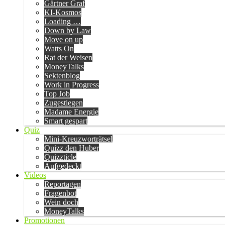
Gärtner Graf
KI-Kosmos
Loading …
Down by Law
Move on up
Watts On
Rat der Weisen
MoneyTalks
Sektenblog
Work in Progress
Top Job
Zugestiegen
Madame Energie
Smart gespart
Quiz
Mini-Kreuzworträtsel
Quizz den Huber
Quizzticle
Aufgedeckt
Videos
Reportagen
Fragenbot
Wein doch
MoneyTalks
Promotionen