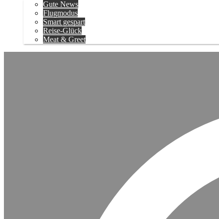
Gute News
Flugmodus
Smart gespart
Reise-Glück
Meat & Greet