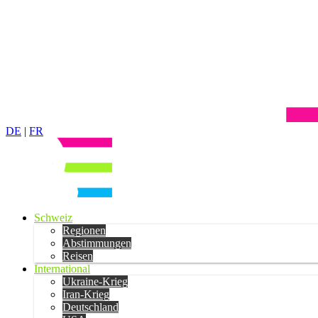
DE
|
FR
Schweiz
Regionen
Abstimmungen
Reisen
International
Ukraine-Krieg
Iran-Krieg
Deutschland