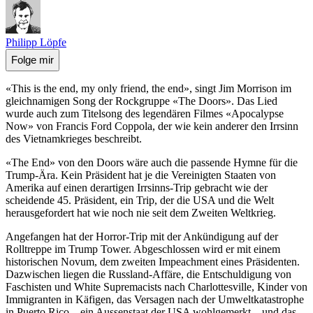
Philipp Löpfe
Folge mir
«This is the end, my only friend, the end», singt Jim Morrison im
gleichnamigen Song der Rockgruppe «The Doors». Das Lied
wurde auch zum Titelsong des legendären Filmes «Apocalypse
Now» von Francis Ford Coppola, der wie kein anderer den Irrsinn
des Vietnamkrieges beschreibt.
«The End» von den Doors wäre auch die passende Hymne für die
Trump-Ära. Kein Präsident hat je die Vereinigten Staaten von
Amerika auf einen derartigen Irrsinns-Trip gebracht wie der
scheidende 45. Präsident, ein Trip, der die USA und die Welt
herausgefordert hat wie noch nie seit dem Zweiten Weltkrieg.
Angefangen hat der Horror-Trip mit der Ankündigung auf der
Rolltreppe im Trump Tower. Abgeschlossen wird er mit einem
historischen Novum, dem zweiten Impeachment eines Präsidenten.
Dazwischen liegen die Russland-Affäre, die Entschuldigung von
Faschisten und White Supremacists nach Charlottesville, Kinder von
Immigranten in Käfigen, das Versagen nach der Umweltkatastrophe
in Puerto Rico – ein Aussenstaat der USA wohlgemerkt – und das