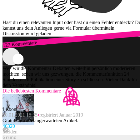
Hast du einen relevanten Input oder hast du einen Fehler entdeckt? D
kannst uns dein Anliegen gerne via Formular übermitteln.
Diskussion wird geladen...
127 Kommentare
Zum Login
Weil wir die Kommentar-Debatten weiterhin persönlich moderieren
möchten, sehen wir uns gezwungen, die Kommentarfunktion 24
Stunden nach Publikation einer Story zu schliessen. Vielen Dank für
dein Verständnis!
Die beliebtesten Kommentare
Lisbon
20.01.2021 15:35
registriert Januar 2019
Gratuliere zum langerwarteten Artikel.
463
20
Melden