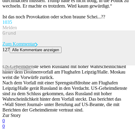
durchmachen mussten. Trump hatte es nicht nötig, in die Politik zu
wechseln. Er machte es trotzdem. Wird kaum gewürdigt.“
Ist das noch Provokation oder schon braune Schei...??
103
5
Melden
Zum Kommentar
127
Alle Kommentare anzeigen
Drohnenvorfall in Leipzig: US-Geheimdienste verdächtigen laut
Bericht Russland
US-Geheimdienste sehen Russland mit hoher Wahrscheinlichkeit
Beitrag melden
hinter dem Drohnenvorfall am Flughafen Leipzig/Halle. Moskau
weist die Vorwürfe zurück.
Nach dem Vorfall mit einer Sprengstoffdrohne am Flughafen
Leipzig/Halle gerät Russland in den Verdacht. US-Geheimdienste
sind zu dem Schluss gekommen, dass Russland mit hoher
Wahrscheinlichkeit hinter dem Vorfall steckt. Das berichtet das
«Wall Street Journal» unter Berufung auf US-Beamte, die mit
Berichten der Geheimdienste vertraut sind.
Zur Story
0
0