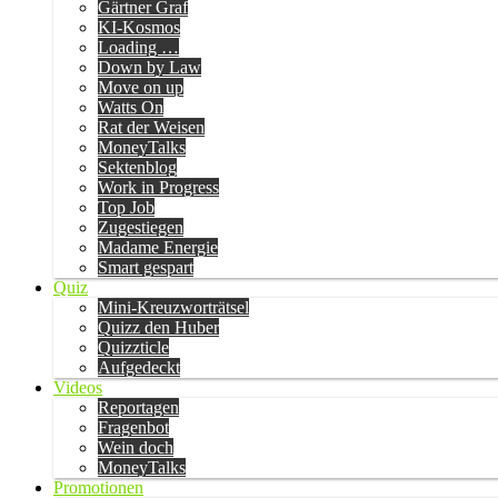
Gärtner Graf
KI-Kosmos
Loading …
Down by Law
Move on up
Watts On
Rat der Weisen
MoneyTalks
Sektenblog
Work in Progress
Top Job
Zugestiegen
Madame Energie
Smart gespart
Quiz
Mini-Kreuzworträtsel
Quizz den Huber
Quizzticle
Aufgedeckt
Videos
Reportagen
Fragenbot
Wein doch
MoneyTalks
Promotionen