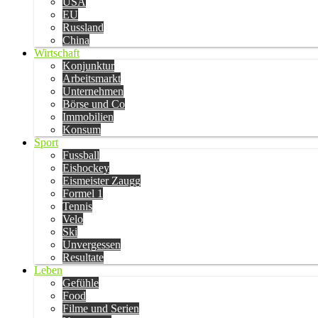
USA
EU
Russland
China
Wirtschaft
Konjunktur
Arbeitsmarkt
Unternehmen
Börse und Co
Immobilien
Konsum
Sport
Fussball
Eishockey
Eismeister Zaugg
Formel 1
Tennis
Velo
Ski
Unvergessen
Resultate
Leben
Gefühle
Food
Filme und Serien