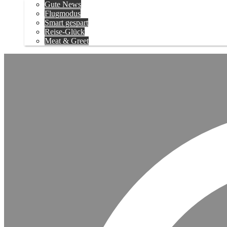
Gute News
Flugmodus
Smart gespart
Reise-Glück
Meat & Greet