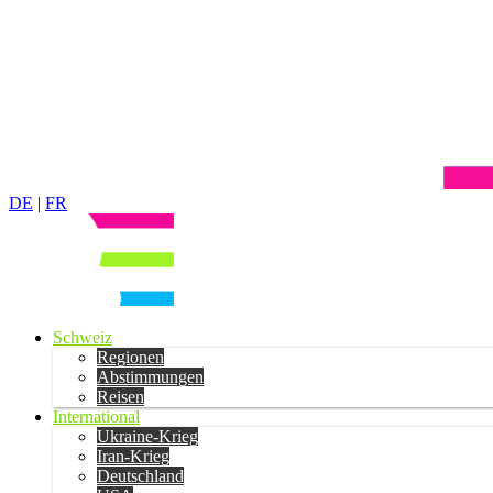
DE
|
FR
Schweiz
Regionen
Abstimmungen
Reisen
International
Ukraine-Krieg
Iran-Krieg
Deutschland