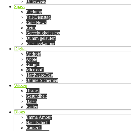
Unterwegs
Spass
Picdump
Fail-Dienstag
Cute News
Retro
Gerechtigkeit siegt
Dumm gelaufen
Klischeekanone
Digital
Android
Apple
Google
Microsoft
Hardware-Test
Online-Sicherheit
Wissen
History
Gesundheit
Daten
Karten
Blogs
Emma Amour
Nachtschicht
Rauszeit