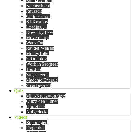
Emma Amour
Nachtschicht
Rauszeit
Gärtner Graf
KI-Kosmos
Loading …
Down by Law
Move on up
Watts On
Rat der Weisen
MoneyTalks
Sektenblog
Work in Progress
Top Job
Zugestiegen
Madame Energie
Smart gespart
Quiz
Mini-Kreuzworträtsel
Quizz den Huber
Quizzticle
Aufgedeckt
Videos
Reportagen
Fragenbot