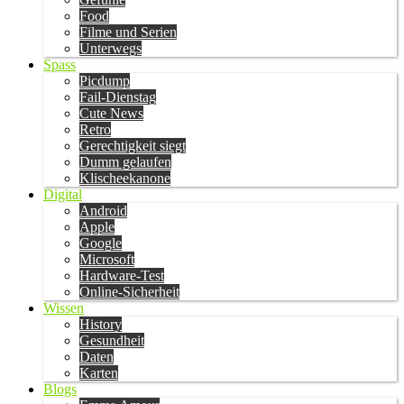
Food
Filme und Serien
Unterwegs
Spass
Picdump
Fail-Dienstag
Cute News
Retro
Gerechtigkeit siegt
Dumm gelaufen
Klischeekanone
Digital
Android
Apple
Google
Microsoft
Hardware-Test
Online-Sicherheit
Wissen
History
Gesundheit
Daten
Karten
Blogs