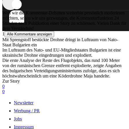
Weil wir die Kommentar-Debatten weiterhin persönlich moderieren
möchten, sehen wir uns gezwungen, die Kommentarfunktion 24
Stunden nach Publikation einer Story zu schliessen. Vielen Dank für
dein Verständnis!
1
Alle Kommentare anzeigen
Mit Sprengstoff bestückte Drohne dringt in Luftraum von Nato-
Staat Bulgarien ein
Im Luftraum des Nato- und EU-Mitgliedstaates Bulgarien ist eine
ukrainische Drohne eingedrungen und explodiert.
Die erste Analyse der Reste des Flugobjekts, das rund 100 Meter
von der rumänischen Grenze entfernt explodierte, zeigte Angaben
des bulgarischen Verteidigungsministeriums zufolge, dass es sich
höchstwahrscheinlich um eine Köderdrohne Maja handelte.
Zur Story
0
0
Newsletter
Werbung / PR
Jobs
Impressum