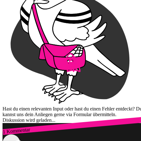
Hast du einen relevanten Input oder hast du einen Fehler entdeckt? D
kannst uns dein Anliegen gerne via Formular übermitteln.
Diskussion wird geladen...
1 Kommentar
Zum Login