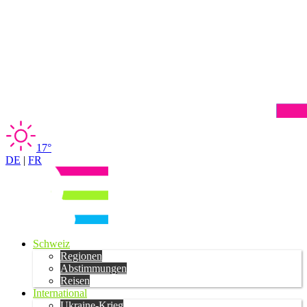
17°
DE
|
FR
Schweiz
Regionen
Abstimmungen
Reisen
International
Ukraine-Krieg