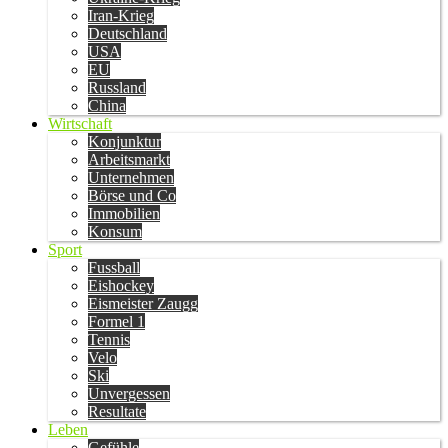
Iran-Krieg
Deutschland
USA
EU
Russland
China
Wirtschaft
Konjunktur
Arbeitsmarkt
Unternehmen
Börse und Co
Immobilien
Konsum
Sport
Fussball
Eishockey
Eismeister Zaugg
Formel 1
Tennis
Velo
Ski
Unvergessen
Resultate
Leben
Gefühle