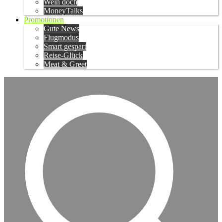
Wein doch
MoneyTalks
Promotionen
Gute News
Flugmodus
Smart gespart
Reise-Glück
Meat & Greet