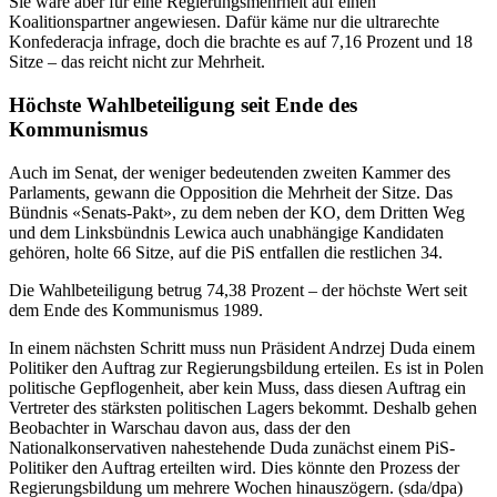
Sie wäre aber für eine Regierungsmehrheit auf einen
Koalitionspartner angewiesen. Dafür käme nur die ultrarechte
Konfederacja infrage, doch die brachte es auf 7,16 Prozent und 18
Sitze – das reicht nicht zur Mehrheit.
Höchste Wahlbeteiligung seit Ende des
Kommunismus
Auch im Senat, der weniger bedeutenden zweiten Kammer des
Parlaments, gewann die Opposition die Mehrheit der Sitze. Das
Bündnis «Senats-Pakt», zu dem neben der KO, dem Dritten Weg
und dem Linksbündnis Lewica auch unabhängige Kandidaten
gehören, holte 66 Sitze, auf die PiS entfallen die restlichen 34.
Die Wahlbeteiligung betrug 74,38 Prozent – der höchste Wert seit
dem Ende des Kommunismus 1989.
In einem nächsten Schritt muss nun Präsident Andrzej Duda einem
Politiker den Auftrag zur Regierungsbildung erteilen. Es ist in Polen
politische Gepflogenheit, aber kein Muss, dass diesen Auftrag ein
Vertreter des stärksten politischen Lagers bekommt. Deshalb gehen
Beobachter in Warschau davon aus, dass der den
Nationalkonservativen nahestehende Duda zunächst einem PiS-
Politiker den Auftrag erteilten wird. Dies könnte den Prozess der
Regierungsbildung um mehrere Wochen hinauszögern. (sda/dpa)