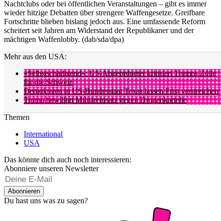
Nachtclubs oder bei öffentlichen Veranstaltungen – gibt es immer
wieder hitzige Debatten über strengere Waffengesetze. Greifbare
Fortschritte blieben bislang jedoch aus. Eine umfassende Reform
scheitert seit Jahren am Widerstand der Republikaner und der
mächtigen Waffenlobby. (dab/sda/dpa)
Mehr aus den USA:
«Selbstschädigend»: US-Abgeordneter kritisiert Trumps Zölle
für die Schweiz
Demokraten in US-Bundesstaat Texas lassen Frist verstreichen
Trump bewilligt Militäreinsatz gegen Drogenkartelle
Themen
International
USA
Das könnte dich auch noch interessieren:
Abonniere unseren Newsletter
Abonnieren
Du hast uns was zu sagen?