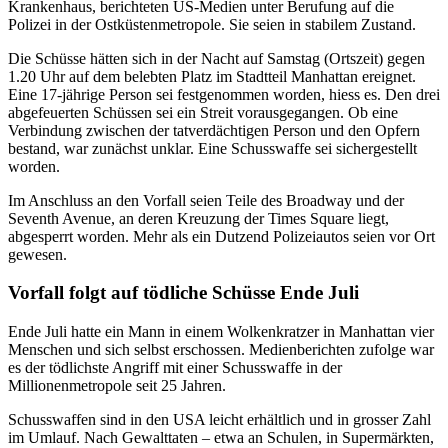
Krankenhaus, berichteten US-Medien unter Berufung auf die
Polizei in der Ostküstenmetropole. Sie seien in stabilem Zustand.
Die Schüsse hätten sich in der Nacht auf Samstag (Ortszeit) gegen
1.20 Uhr auf dem belebten Platz im Stadtteil Manhattan ereignet.
Eine 17-jährige Person sei festgenommen worden, hiess es. Den drei
abgefeuerten Schüssen sei ein Streit vorausgegangen. Ob eine
Verbindung zwischen der tatverdächtigen Person und den Opfern
bestand, war zunächst unklar. Eine Schusswaffe sei sichergestellt
worden.
Im Anschluss an den Vorfall seien Teile des Broadway und der
Seventh Avenue, an deren Kreuzung der Times Square liegt,
abgesperrt worden. Mehr als ein Dutzend Polizeiautos seien vor Ort
gewesen.
Vorfall folgt auf tödliche Schüsse Ende Juli
Ende Juli hatte ein Mann in einem Wolkenkratzer in Manhattan vier
Menschen und sich selbst erschossen. Medienberichten zufolge war
es der tödlichste Angriff mit einer Schusswaffe in der
Millionenmetropole seit 25 Jahren.
Schusswaffen sind in den USA leicht erhältlich und in grosser Zahl
im Umlauf. Nach Gewalttaten – etwa an Schulen, in Supermärkten,