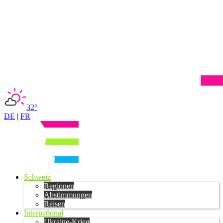
32°
DE
|
FR
Schweiz
Regionen
Abstimmungen
Reisen
International
Ukraine-Krieg