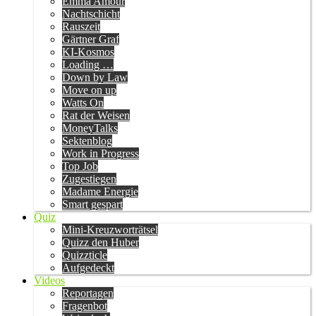
Emma Amour
Nachtschicht
Rauszeit
Gärtner Graf
KI-Kosmos
Loading …
Down by Law
Move on up
Watts On
Rat der Weisen
MoneyTalks
Sektenblog
Work in Progress
Top Job
Zugestiegen
Madame Energie
Smart gespart
Quiz
Mini-Kreuzworträtsel
Quizz den Huber
Quizzticle
Aufgedeckt
Videos
Reportagen
Fragenbot