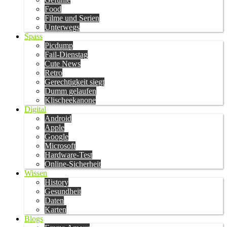
Food
Filme und Serien
Unterwegs
Spass
Picdump
Fail-Dienstag
Cute News
Retro
Gerechtigkeit siegt
Dumm gelaufen
Klischeekanone
Digital
Android
Apple
Google
Microsoft
Hardware-Test
Online-Sicherheit
Wissen
History
Gesundheit
Daten
Karten
Blogs