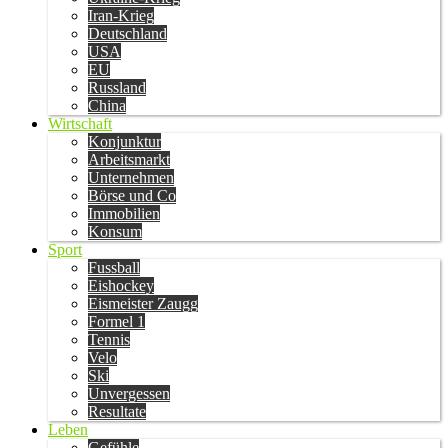
Iran-Krieg
Deutschland
USA
EU
Russland
China
Wirtschaft
Konjunktur
Arbeitsmarkt
Unternehmen
Börse und Co
Immobilien
Konsum
Sport
Fussball
Eishockey
Eismeister Zaugg
Formel 1
Tennis
Velo
Ski
Unvergessen
Resultate
Leben
Gefühle