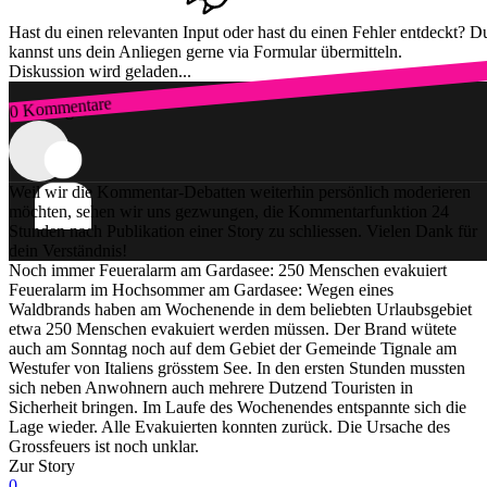
Hast du einen relevanten Input oder hast du einen Fehler entdeckt? D
kannst uns dein Anliegen gerne via Formular übermitteln.
Diskussion wird geladen...
0 Kommentare
Zum Login
Weil wir die Kommentar-Debatten weiterhin persönlich moderieren
möchten, sehen wir uns gezwungen, die Kommentarfunktion 24
Stunden nach Publikation einer Story zu schliessen. Vielen Dank für
dein Verständnis!
Noch immer Feueralarm am Gardasee: 250 Menschen evakuiert
Feueralarm im Hochsommer am Gardasee: Wegen eines
Waldbrands haben am Wochenende in dem beliebten Urlaubsgebiet
etwa 250 Menschen evakuiert werden müssen. Der Brand wütete
auch am Sonntag noch auf dem Gebiet der Gemeinde Tignale am
Westufer von Italiens grösstem See. In den ersten Stunden mussten
sich neben Anwohnern auch mehrere Dutzend Touristen in
Sicherheit bringen. Im Laufe des Wochenendes entspannte sich die
Lage wieder. Alle Evakuierten konnten zurück. Die Ursache des
Grossfeuers ist noch unklar.
Zur Story
0