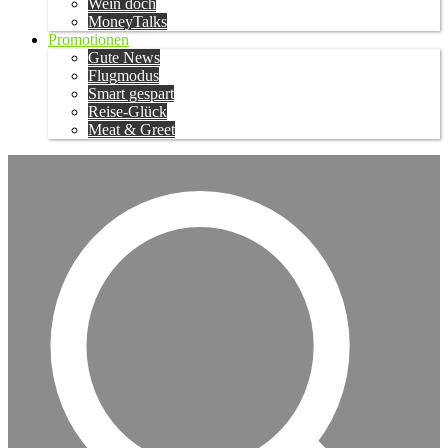
Wein doch
MoneyTalks
Promotionen
Gute News
Flugmodus
Smart gespart
Reise-Glück
Meat & Greet