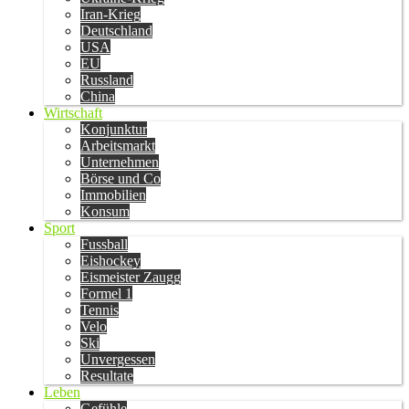
Iran-Krieg
Deutschland
USA
EU
Russland
China
Wirtschaft
Konjunktur
Arbeitsmarkt
Unternehmen
Börse und Co
Immobilien
Konsum
Sport
Fussball
Eishockey
Eismeister Zaugg
Formel 1
Tennis
Velo
Ski
Unvergessen
Resultate
Leben
Gefühle