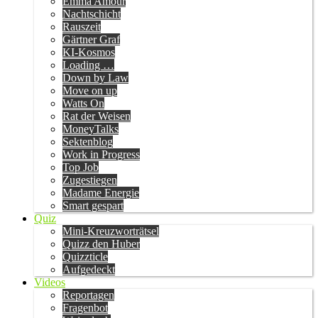
Emma Amour
Nachtschicht
Rauszeit
Gärtner Graf
KI-Kosmos
Loading …
Down by Law
Move on up
Watts On
Rat der Weisen
MoneyTalks
Sektenblog
Work in Progress
Top Job
Zugestiegen
Madame Energie
Smart gespart
Quiz
Mini-Kreuzworträtsel
Quizz den Huber
Quizzticle
Aufgedeckt
Videos
Reportagen
Fragenbot