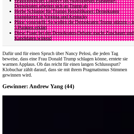
«Pathologischer Lügner» bis «korruptester Präsident»:
Demokraten arbeiten sich an Trump ab
Herbe Schlappe für Trumps Republikaner: Demokraten
triumphieren in Virginia und Kentucky
Pläne vorgestellt: So wollen die Demokraten Trump stürzen – i
5 Punkten erklärt
Diese Frage bei der Demokraten-Debatte macht Zuschauer und
Kandidaten wütend
Dafür und für einen Spruch über Nancy Pelosi, die jeden Tag
beweise, dass eine Frau Donald Trump schlagen könne, erntete sie
warmen Applaus. Ob das reicht für einen langen Schlussspurt?
Klobuchar zählt darauf, dass sie mit ihrem Pragmatismus Stimmen
gewinnen wird.
Gewinner: Andrew Yang (44)