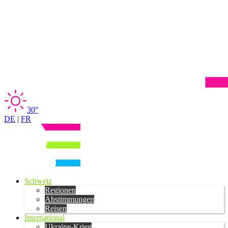
30°
DE
|
FR
Schweiz
Regionen
Abstimmungen
Reisen
International
Ukraine-Krieg