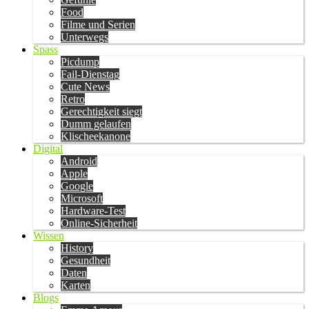
Food
Filme und Serien
Unterwegs
Spass
Picdump
Fail-Dienstag
Cute News
Retro
Gerechtigkeit siegt
Dumm gelaufen
Klischeekanone
Digital
Android
Apple
Google
Microsoft
Hardware-Test
Online-Sicherheit
Wissen
History
Gesundheit
Daten
Karten
Blogs