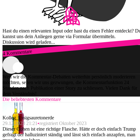
Hast du einen relevanten Input oder hast du einen Fehler entdeckt? D
kannst uns dein Anliegen gerne via Formular übermitteln.
Diskussion wird geladen...
4 Kommentare
Zum Login
Weil wir die Kommentar-Debatten weiterhin persönlich moderieren
möchten, sehen wir uns gezwungen, die Kommentarfunktion 24
Stunden nach Publikation einer Story zu schliessen. Vielen Dank für
dein Verständnis!
Die beliebtesten Kommentare
Kolleg_Essigsauretonerde
29.12.2023 21:21
registriert Oktober 2023
Dieser Cohen ist eine richtige Flasche. Hätte er doch einfach Trump
gefragt der halluziniert ständig und lässt sich einfach anzapfen, man