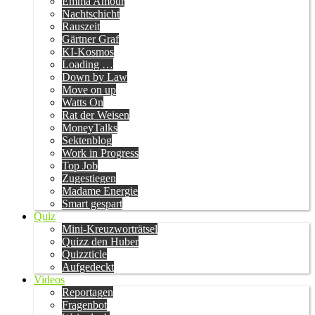
Emma Amour
Nachtschicht
Rauszeit
Gärtner Graf
KI-Kosmos
Loading …
Down by Law
Move on up
Watts On
Rat der Weisen
MoneyTalks
Sektenblog
Work in Progress
Top Job
Zugestiegen
Madame Energie
Smart gespart
Quiz
Mini-Kreuzworträtsel
Quizz den Huber
Quizzticle
Aufgedeckt
Videos
Reportagen
Fragenbot