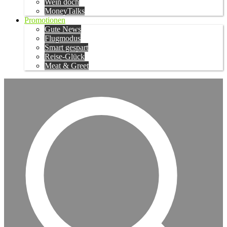
Wein doch
MoneyTalks
Promotionen
Gute News
Flugmodus
Smart gespart
Reise-Glück
Meat & Greet