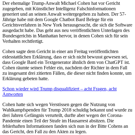
Der ehemalige Trump-Anwalt Michael Cohen hat vor Gericht
zugegeben, mit Künstlicher Intelligenz Falschinformationen
generiert und an seinen Anwalt weitergegeben zu haben. Der 57-
Jährige habe mit dem Google Chatbot Bard Belege für ein
Gerichtsverfahren in New York herausgesucht, die sich die Software
ausgedacht habe. Das geht aus neu veröffentlichten Unterlagen des
Bundesgerichts in Manhattan hervor, in denen Cohen sich für sein
Verhalten rechtfertigt.
Cohen sagte dem Gericht in einer am Freitag veröffentlichten
eidesstattlichen Erklärung, dass er sich nicht bewusst gewesen sei,
dass Google Bard ein Textgenerator ähnlich dem von ChatGPT ist.
Cohen räumte seinen Fehler ein, nachdem der Richter in dem Fall
zu insgesamt drei zitierten Fällen, die dieser nicht finden konnte, um
Erklärung gebeten hatte.
Schon wieder wird Trump disqualifiziert – acht Fragen, acht
Antworten
Cohen hatte sich wegen Verstössen gegen die Nutzung von
Wahlkampfspenden für Trump 2018 schuldig bekannt und wurde zu
drei Jahren Gefängnis verurteilt, durfte aber wegen der Corona-
Pandemie einen Teil der Strafe im Hausarrest absitzen. Die
fehlerhaften Informationen fanden sich nun in der Bitte Cohens an
das Gericht, den Fall zu den Akten zu legen.