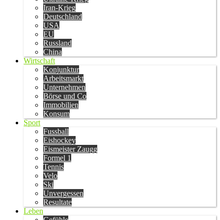
Iran-Krieg
Deutschland
USA
EU
Russland
China
Wirtschaft
Konjunktur
Arbeitsmarkt
Unternehmen
Börse und Co
Immobilien
Konsum
Sport
Fussball
Eishockey
Eismeister Zaugg
Formel 1
Tennis
Velo
Ski
Unvergessen
Resultate
Leben
Gefühle