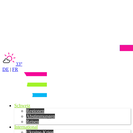
33°
DE
|
FR
Schweiz
Regionen
Abstimmungen
Reisen
International
Ukraine-Krieg