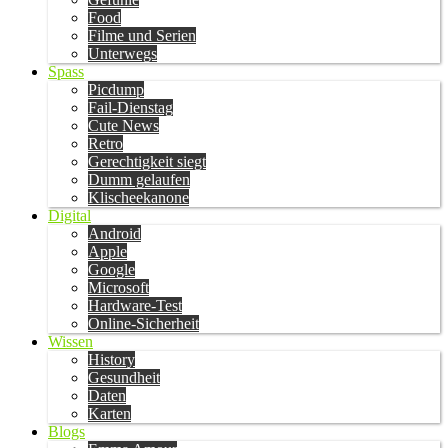
Food
Filme und Serien
Unterwegs
Spass
Picdump
Fail-Dienstag
Cute News
Retro
Gerechtigkeit siegt
Dumm gelaufen
Klischeekanone
Digital
Android
Apple
Google
Microsoft
Hardware-Test
Online-Sicherheit
Wissen
History
Gesundheit
Daten
Karten
Blogs