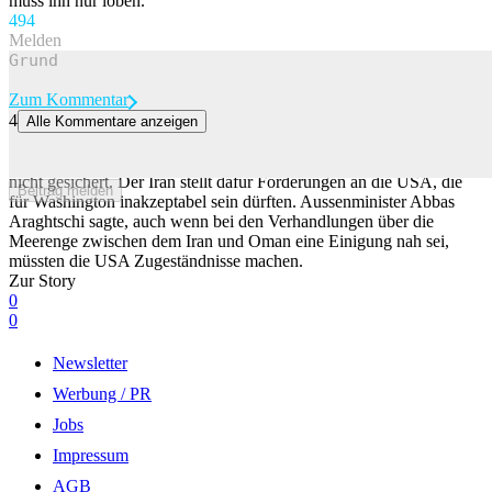
muss ihn nur loben.
49
4
Melden
Zum Kommentar
4
Alle Kommentare anzeigen
Schnelle Wiedereröffnung der Strasse von Hormus ungewiss
Eine schnelle Wiedereröffnung der Strasse von Hormus ist weiter
nicht gesichert. Der Iran stellt dafür Forderungen an die USA, die
Beitrag melden
für Washington inakzeptabel sein dürften. Aussenminister Abbas
Araghtschi sagte, auch wenn bei den Verhandlungen über die
Meerenge zwischen dem Iran und Oman eine Einigung nah sei,
müssten die USA Zugeständnisse machen.
Zur Story
0
0
Newsletter
Werbung / PR
Jobs
Impressum
AGB