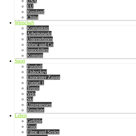
USA
EU
Russland
China
Wirtschaft
Konjunktur
Arbeitsmarkt
Unternehmen
Börse und Co
Immobilien
Konsum
Sport
Fussball
Eishockey
Eismeister Zaugg
Formel 1
Tennis
Velo
Ski
Unvergessen
Resultate
Leben
Gefühle
Food
Filme und Serien