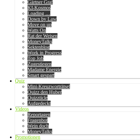
Gärtner Graf
KI-Kosmos
Loading …
Down by Law
Move on up
Watts On
Rat der Weisen
MoneyTalks
Sektenblog
Work in Progress
Top Job
Zugestiegen
Madame Energie
Smart gespart
Quiz
Mini-Kreuzworträtsel
Quizz den Huber
Quizzticle
Aufgedeckt
Videos
Reportagen
Fragenbot
Wein doch
MoneyTalks
Promotionen