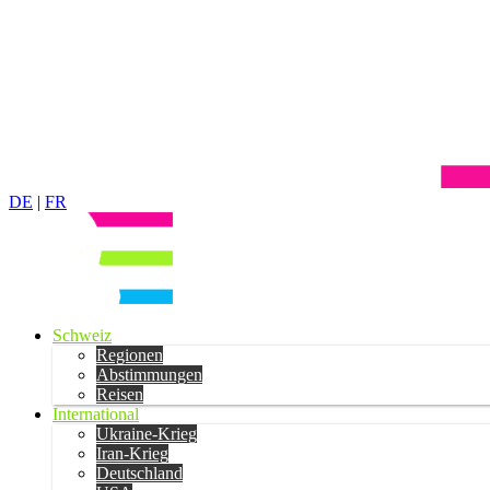
DE
|
FR
Schweiz
Regionen
Abstimmungen
Reisen
International
Ukraine-Krieg
Iran-Krieg
Deutschland