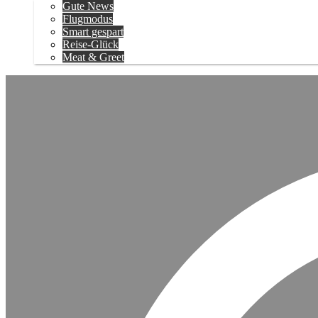
Gute News
Flugmodus
Smart gespart
Reise-Glück
Meat & Greet