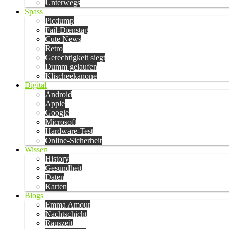
Unterwegs
Spass
Picdump
Fail-Dienstag
Cute News
Retro
Gerechtigkeit siegt
Dumm gelaufen
Klischeekanone
Digital
Android
Apple
Google
Microsoft
Hardware-Test
Online-Sicherheit
Wissen
History
Gesundheit
Daten
Karten
Blogs
Emma Amour
Nachtschicht
Rauszeit