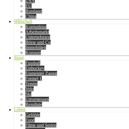
USA
EU
Russland
China
Wirtschaft
Konjunktur
Arbeitsmarkt
Unternehmen
Börse und Co
Immobilien
Konsum
Sport
Fussball
Eishockey
Eismeister Zaugg
Formel 1
Tennis
Velo
Ski
Unvergessen
Resultate
Leben
Gefühle
Food
Filme und Serien