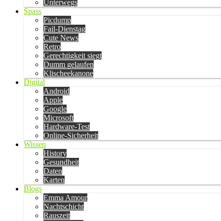
Unterwegs
Spass
Picdump
Fail-Dienstag
Cute News
Retro
Gerechtigkeit siegt
Dumm gelaufen
Klischeekanone
Digital
Android
Apple
Google
Microsoft
Hardware-Test
Online-Sicherheit
Wissen
History
Gesundheit
Daten
Karten
Blogs
Emma Amour
Nachtschicht
Rauszeit