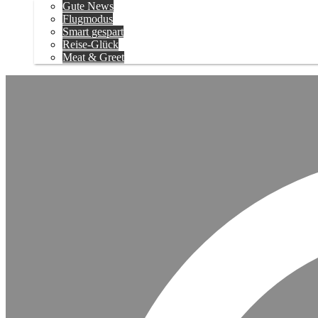
Gute News
Flugmodus
Smart gespart
Reise-Glück
Meat & Greet