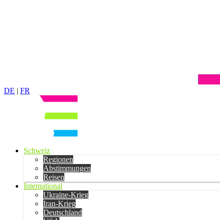
DE
|
FR
Schweiz
Regionen
Abstimmungen
Reisen
International
Ukraine-Krieg
Iran-Krieg
Deutschland