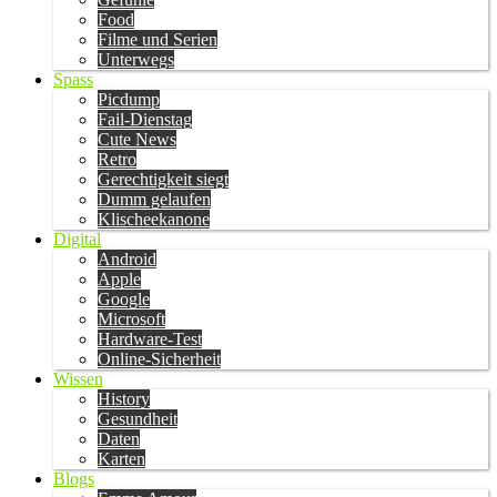
Food
Filme und Serien
Unterwegs
Spass
Picdump
Fail-Dienstag
Cute News
Retro
Gerechtigkeit siegt
Dumm gelaufen
Klischeekanone
Digital
Android
Apple
Google
Microsoft
Hardware-Test
Online-Sicherheit
Wissen
History
Gesundheit
Daten
Karten
Blogs