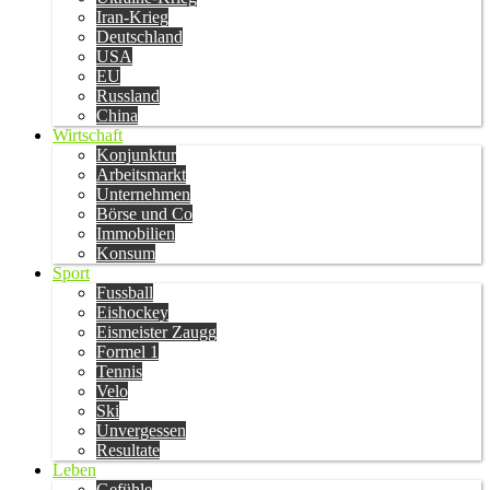
Iran-Krieg
Deutschland
USA
EU
Russland
China
Wirtschaft
Konjunktur
Arbeitsmarkt
Unternehmen
Börse und Co
Immobilien
Konsum
Sport
Fussball
Eishockey
Eismeister Zaugg
Formel 1
Tennis
Velo
Ski
Unvergessen
Resultate
Leben
Gefühle