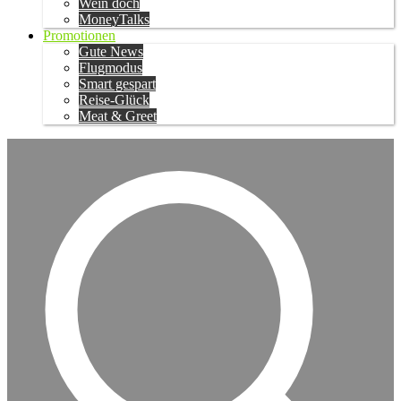
Wein doch
MoneyTalks
Promotionen
Gute News
Flugmodus
Smart gespart
Reise-Glück
Meat & Greet