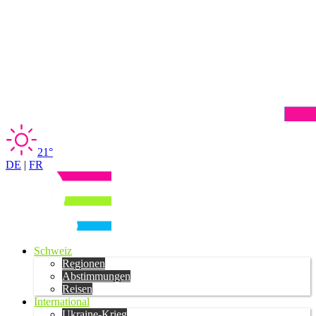
21°
DE
|
FR
Schweiz
Regionen
Abstimmungen
Reisen
International
Ukraine-Krieg