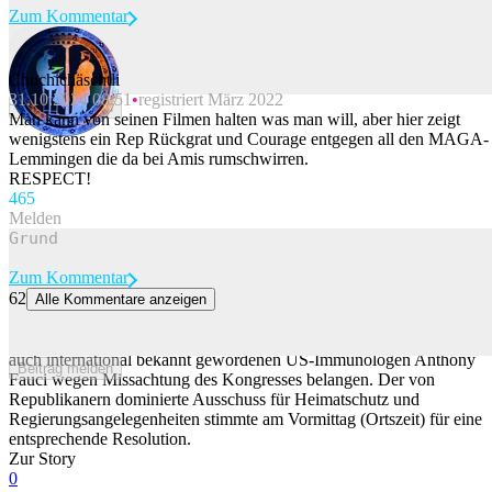
Zum Kommentar
Chuchichäschtli
31.10.2024 08:51
registriert März 2022
Beitrag melden
Man kann von seinen Filmen halten was man will, aber hier zeigt
wenigstens ein Rep Rückgrat und Courage entgegen all den MAGA-
Lemmingen die da bei Amis rumschwirren.
RESPECT!
46
5
Melden
Zum Kommentar
62
Alle Kommentare anzeigen
Nun droht Fauci ein Verfahren wegen Missachtung des Kongresses
Ein Ausschuss des US-Senats will den durch die Corona-Pandemie
auch international bekannt gewordenen US-Immunologen Anthony
Beitrag melden
Fauci wegen Missachtung des Kongresses belangen. Der von
Republikanern dominierte Ausschuss für Heimatschutz und
Regierungsangelegenheiten stimmte am Vormittag (Ortszeit) für eine
entsprechende Resolution.
Zur Story
0