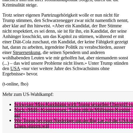
Kriminalität steige.
Trotz seiner eigenen Parteizugehörigkeit wolle er nun nicht für
Trump stimmen, den Schwarzenegger zwar nicht namentlich nennt,
aber klar auf ihn hinweist. «Aber ein Kandidat, der Ihre Stimme
nicht respektiert, es sei denn, sie ist für ihn, ein Kandidat, der seine
Anhänger losschickt, um das Kapitol zu stürmen, während er mit
einer Diät-Cola zuschaut, ein Kandidat, der keine Fähigkeit gezeigt
hat, daran zu arbeiten, irgendeine Politik zu verabschieden, ausser
einer
Steuersenkung
, die seinen Spendern und anderen
wohlhabenden Leuten wie mir geholfen hat, aber niemandem sonst
(...) – das wird unsere Probleme nicht lösen.» Unter Trump stünden
den
USA
«nur vier weitere Jahre des Schwachsinns ohne
Ergebnisse» bevor.
(t-online, fho)
Mehr zum US-Wahlkampf:
Schweizer Miss-Kandidatin wirft Trump sexuellen Übergriff vo
Nach «Müll»-Kontroversen: Trump tritt in Müllmann-Kostüm
auf
Wie Trump bei einer Niederlage mit der Big Lie 2.0 die USA i
Chaos stürzen will