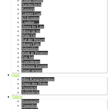
Emma Amour
Nachtschicht
Rauszeit
Gärtner Graf
KI-Kosmos
Loading …
Down by Law
Move on up
Watts On
Rat der Weisen
MoneyTalks
Sektenblog
Work in Progress
Top Job
Zugestiegen
Madame Energie
Smart gespart
Quiz
Mini-Kreuzworträtsel
Quizz den Huber
Quizzticle
Aufgedeckt
Videos
Reportagen
Fragenbot