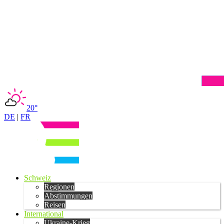
20°
DE
|
FR
Schweiz
Regionen
Abstimmungen
Reisen
International
Ukraine-Krieg