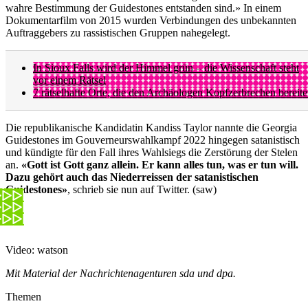
wahre Bestimmung der Guidestones entstanden sind.» In einem
Dokumentarfilm von 2015 wurden Verbindungen des unbekannten
Auftraggebers zu rassistischen Gruppen nahegelegt.
In Sioux Falls wird der Himmel grün – die Wissenschaft steht
vor einem Rätsel
7 rätselhafte Orte, die den Archäologen Kopfzerbrechen bereit
Die republikanische Kandidatin Kandiss Taylor nannte die Georgia
Guidestones im Gouverneurswahlkampf 2022 hingegen satanistisch
und kündigte für den Fall ihres Wahlsiegs die Zerstörung der Stelen
an.
«Gott ist Gott ganz allein. Er kann alles tun, was er tun will.
Dazu gehört auch das Niederreissen der satanistischen
Guidestones»
, schrieb sie nun auf Twitter. (saw)
Video: watson
Mit Material der Nachrichtenagenturen sda und dpa.
Themen