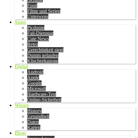
Food
Filme und Serien
Unterwegs
Spass
Picdump
Fail-Dienstag
Cute News
Retro
Gerechtigkeit siegt
Dumm gelaufen
Klischeekanone
Digital
Android
Apple
Google
Microsoft
Hardware-Test
Online-Sicherheit
Wissen
History
Gesundheit
Daten
Karten
Blogs