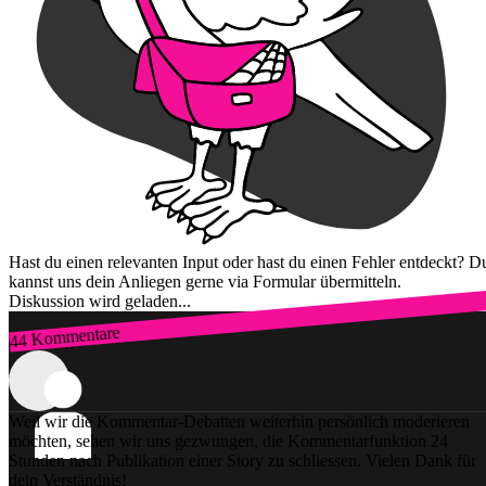
Hast du einen relevanten Input oder hast du einen Fehler entdeckt? D
kannst uns dein Anliegen gerne via Formular übermitteln.
Diskussion wird geladen...
44 Kommentare
Zum Login
Weil wir die Kommentar-Debatten weiterhin persönlich moderieren
möchten, sehen wir uns gezwungen, die Kommentarfunktion 24
Stunden nach Publikation einer Story zu schliessen. Vielen Dank für
dein Verständnis!