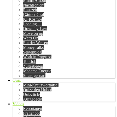
Emma Amour
Nachtschicht
Rauszeit
Gärtner Graf
KI-Kosmos
Loading …
Down by Law
Move on up
Watts On
Rat der Weisen
MoneyTalks
Sektenblog
Work in Progress
Top Job
Zugestiegen
Madame Energie
Smart gespart
Quiz
Mini-Kreuzworträtsel
Quizz den Huber
Quizzticle
Aufgedeckt
Videos
Reportagen
Fragenbot