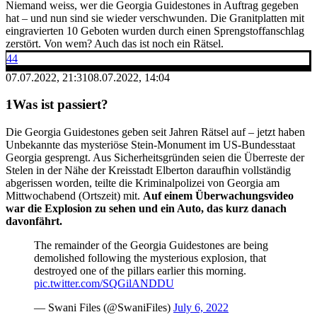
Niemand weiss, wer die Georgia Guidestones in Auftrag gegeben
hat – und nun sind sie wieder verschwunden. Die Granitplatten mit
eingravierten 10 Geboten wurden durch einen Sprengstoffanschlag
zerstört. Von wem? Auch das ist noch ein Rätsel.
44
07.07.2022, 21:31
08.07.2022, 14:04
Was ist passiert?
Die Georgia Guidestones geben seit Jahren Rätsel auf – jetzt haben
Unbekannte das mysteriöse Stein-Monument im US-Bundesstaat
Georgia gesprengt. Aus Sicherheitsgründen seien die Überreste der
Stelen in der Nähe der Kreisstadt Elberton daraufhin vollständig
abgerissen worden, teilte die Kriminalpolizei von Georgia am
Mittwochabend (Ortszeit) mit.
Auf einem Überwachungsvideo
war die Explosion zu sehen und ein Auto, das kurz danach
davonfährt.
The remainder of the Georgia Guidestones are being
demolished following the mysterious explosion, that
destroyed one of the pillars earlier this morning.
pic.twitter.com/SQGilANDDU
— Swani Files (@SwaniFiles)
July 6, 2022