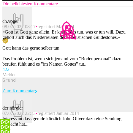
Die beliebtesten Kommentare
ch.vogel
08.07.2022 08:17
registriert Mai 2014
«Gott ist Gott ganz allein. Er kann alles tun, was er tun will. Dazu
gehört auch das Niederreissen der satanistischen Guidestones.»
Gott kann das gerne selber tun.
Das Problem ist, wenn sich jemand vom "Bodenpersonal" dazu
berufen fühlt und es "im Namen Gottes" tut...
42
2
Melden
Zum Kommentar
der nörgler
07.07.2022 22:13
registriert Januar 2014
Beitrag melden
Interessant dass gerade kürzlich John Oliver dazu eine Sendung
gemacht hat...