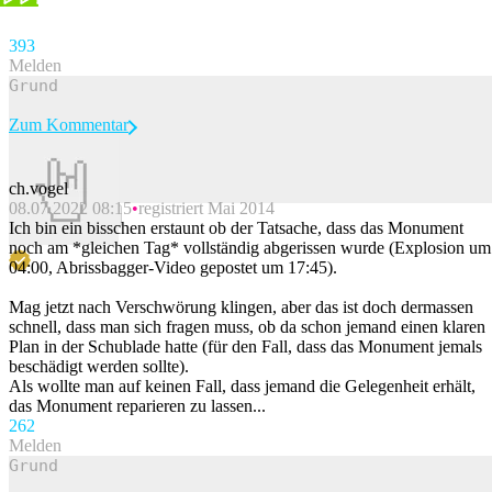
39
3
Melden
Zum Kommentar
ch.vogel
08.07.2022 08:15
registriert Mai 2014
Beitrag melden
Ich bin ein bisschen erstaunt ob der Tatsache, dass das Monument
noch am *gleichen Tag* vollständig abgerissen wurde (Explosion um
04:00, Abrissbagger-Video gepostet um 17:45).
Mag jetzt nach Verschwörung klingen, aber das ist doch dermassen
schnell, dass man sich fragen muss, ob da schon jemand einen klaren
Plan in der Schublade hatte (für den Fall, dass das Monument jemals
beschädigt werden sollte).
Als wollte man auf keinen Fall, dass jemand die Gelegenheit erhält,
das Monument reparieren zu lassen...
26
2
Melden