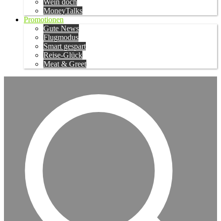
Wein doch
MoneyTalks
Promotionen
Gute News
Flugmodus
Smart gespart
Reise-Glück
Meat & Greet