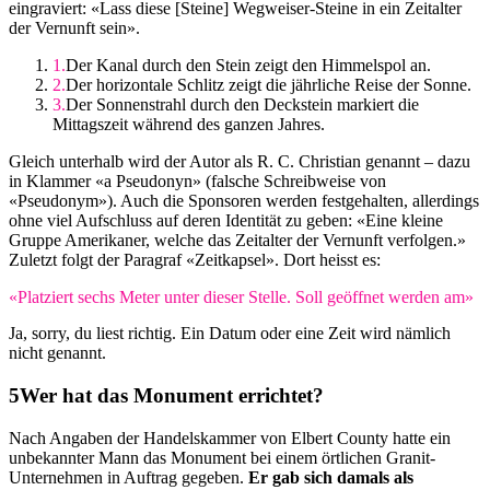
eingraviert: «Lass diese [Steine] Wegweiser-Steine in ein Zeitalter
der Vernunft sein».
Der Kanal durch den Stein zeigt den Himmelspol an.
Der horizontale Schlitz zeigt die jährliche Reise der Sonne.
Der Sonnenstrahl durch den Deckstein markiert die
Mittagszeit während des ganzen Jahres.
Gleich unterhalb wird der Autor als R. C. Christian genannt – dazu
in Klammer «a Pseudonyn» (falsche Schreibweise von
«Pseudonym»). Auch die Sponsoren werden festgehalten, allerdings
ohne viel Aufschluss auf deren Identität zu geben: «Eine kleine
Gruppe Amerikaner, welche das Zeitalter der Vernunft verfolgen.»
Zuletzt folgt der Paragraf «Zeitkapsel». Dort heisst es:
«Platziert sechs Meter unter dieser Stelle. Soll geöffnet werden am»
Ja, sorry, du liest richtig. Ein Datum oder eine Zeit wird nämlich
nicht genannt.
Wer hat das Monument errichtet?
Nach Angaben der Handelskammer von Elbert County hatte ein
unbekannter Mann das Monument bei einem örtlichen Granit-
Unternehmen in Auftrag gegeben.
Er gab sich damals als