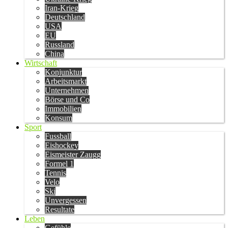
Iran-Krieg
Deutschland
USA
EU
Russland
China
Wirtschaft
Konjunktur
Arbeitsmarkt
Unternehmen
Börse und Co
Immobilien
Konsum
Sport
Fussball
Eishockey
Eismeister Zaugg
Formel 1
Tennis
Velo
Ski
Unvergessen
Resultate
Leben
Gefühle