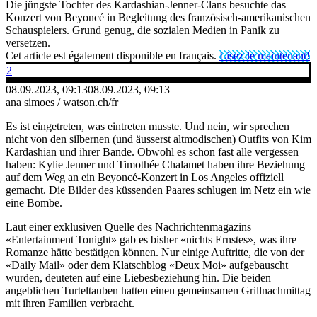
Die jüngste Tochter des Kardashian-Jenner-Clans besuchte das
Konzert von Beyoncé in Begleitung des französisch-amerikanischen
Schauspielers. Grund genug, die sozialen Medien in Panik zu
versetzen.
Cet article est également disponible en français.
Lisez-le maintenant!
2
08.09.2023, 09:13
08.09.2023, 09:13
ana simoes / watson.ch/fr
Es ist eingetreten, was eintreten musste. Und nein, wir sprechen
nicht von den silbernen (und äusserst altmodischen) Outfits von Kim
Kardashian und ihrer Bande. Obwohl es schon fast alle vergessen
haben: Kylie Jenner und Timothée Chalamet haben ihre Beziehung
auf dem Weg an ein Beyoncé-Konzert in Los Angeles offiziell
gemacht. Die Bilder des küssenden Paares schlugen im Netz ein wie
eine Bombe.
Laut einer exklusiven Quelle des Nachrichtenmagazins
«Entertainment Tonight» gab es bisher «nichts Ernstes», was ihre
Romanze hätte bestätigen können. Nur einige Auftritte, die von der
«Daily Mail» oder dem Klatschblog «Deux Moi» aufgebauscht
wurden, deuteten auf eine Liebesbeziehung hin. Die beiden
angeblichen Turteltauben hatten einen gemeinsamen Grillnachmittag
mit ihren Familien verbracht.