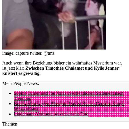
image: capture twitter, @tmz
Auch wenn ihre Beziehung bisher ein wahrhaftes Mysterium war,
ist jetzt klar:
Zwischen Timothée Chalamet und Kylie Jenner
knistert es gewaltig.
Mehr People-News:
Sophie Turner und Joe Jonas veröffentlichen Statement nach
Trennung
Bootsverbot wegen Blowjob: Das ist Bianca Censori, Kanye
Wests «Frau»
Lindemann-Vertraute provoziert mit Foto
Themen