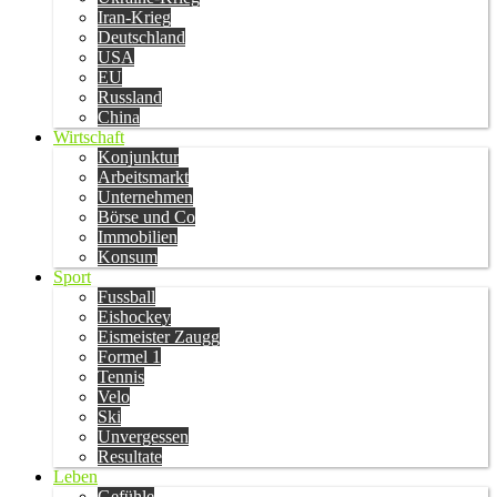
Iran-Krieg
Deutschland
USA
EU
Russland
China
Wirtschaft
Konjunktur
Arbeitsmarkt
Unternehmen
Börse und Co
Immobilien
Konsum
Sport
Fussball
Eishockey
Eismeister Zaugg
Formel 1
Tennis
Velo
Ski
Unvergessen
Resultate
Leben
Gefühle