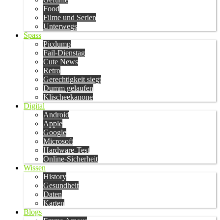
Food
Filme und Serien
Unterwegs
Spass
Picdump
Fail-Dienstag
Cute News
Retro
Gerechtigkeit siegt
Dumm gelaufen
Klischeekanone
Digital
Android
Apple
Google
Microsoft
Hardware-Test
Online-Sicherheit
Wissen
History
Gesundheit
Daten
Karten
Blogs