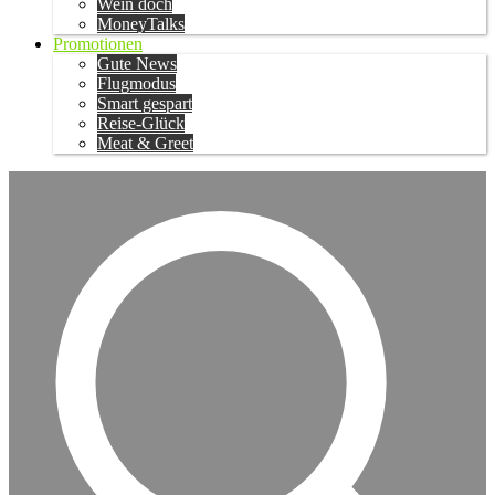
Wein doch
MoneyTalks
Promotionen
Gute News
Flugmodus
Smart gespart
Reise-Glück
Meat & Greet