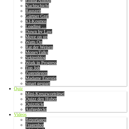
Emma Amour
Nachtschicht
Rauszeit
Gärtner Graf
KI-Kosmos
Loading …
Down by Law
Move on up
Watts On
Rat der Weisen
MoneyTalks
Sektenblog
Work in Progress
Top Job
Zugestiegen
Madame Energie
Smart gespart
Quiz
Mini-Kreuzworträtsel
Quizz den Huber
Quizzticle
Aufgedeckt
Videos
Reportagen
Fragenbot