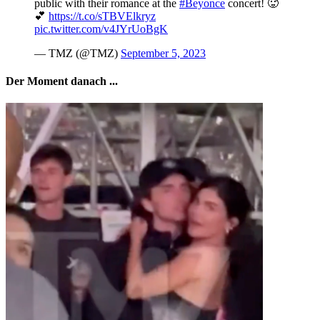
public with their romance at the
#Beyonce
concert! 🥵
💕
https://t.co/sTBVElkryz
pic.twitter.com/v4JYrUoBgK
— TMZ (@TMZ)
September 5, 2023
Der Moment danach ...