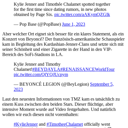
Kylie Jenner and Timothée Chalamet spotted together
for the first time since dating rumors, in new photos
obtained by Page Six.
pic.twitter.com/aAKymQZGIk
— Pop Base (@PopBase)
June 1, 2023
Aber welcher Ort eignet sich besser für ein klares Statement, als ein
Konzert von Beyoncé? Der französisch-amerikanische Schauspieler
kam in Begleitung des Kardashian-Jenner-Clans und setzte sich mit
seiner Schönheit und einer Zigarette in der Hand in den VIP-
Bereich des SoFi-Stadions in LA.
Kylie Jenner and Timothy
Chalamet!
#BEYDAYLA
#RENAISSANCEWorldTour
pic.twitter.com/QlYQJUcpym
— BEYONCÉ LEGION (@BeyLegion)
September 5,
2023
Laut den neuesten Informationen von TMZ kam es tatsächlich zu
einem Kuss zwischen den beiden Stars. Dieser flüchtige, aber
intensive Moment wurde auf Video festgehalten. Und natürlich
wollen wir euch diesen nicht vorenthalten:
#KylieJenner
and
#TimotheeChalamet
officially went