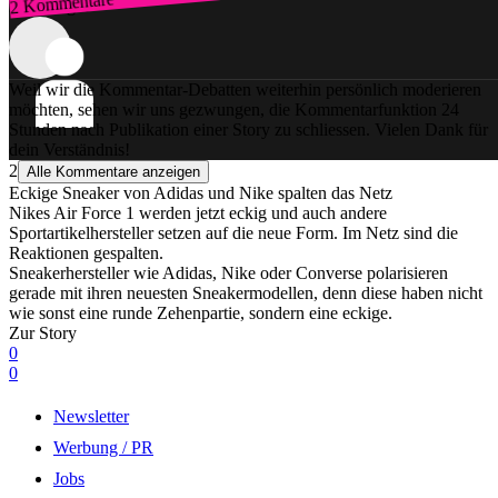
2 Kommentare
Zum Login
Weil wir die Kommentar-Debatten weiterhin persönlich moderieren
möchten, sehen wir uns gezwungen, die Kommentarfunktion 24
Stunden nach Publikation einer Story zu schliessen. Vielen Dank für
dein Verständnis!
2
Alle Kommentare anzeigen
Eckige Sneaker von Adidas und Nike spalten das Netz
Nikes Air Force 1 werden jetzt eckig und auch andere
Sportartikelhersteller setzen auf die neue Form. Im Netz sind die
Reaktionen gespalten.
Sneakerhersteller wie Adidas, Nike oder Converse polarisieren
gerade mit ihren neuesten Sneakermodellen, denn diese haben nicht
wie sonst eine runde Zehenpartie, sondern eine eckige.
Zur Story
0
0
Newsletter
Werbung / PR
Jobs