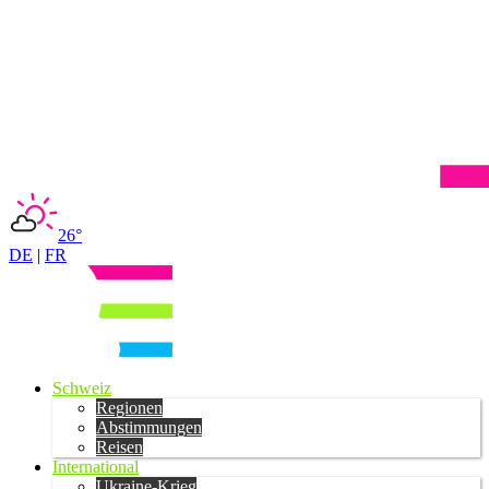
26°
DE
|
FR
Schweiz
Regionen
Abstimmungen
Reisen
International
Ukraine-Krieg