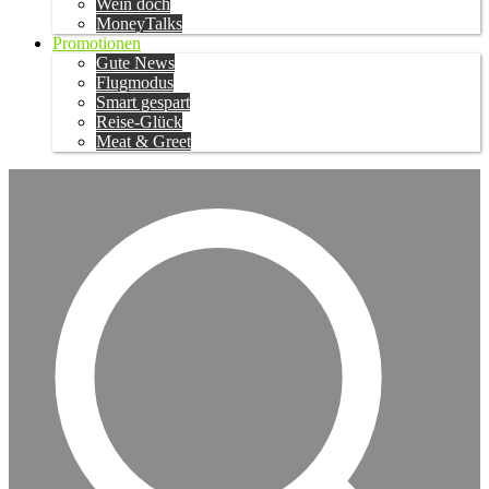
Wein doch
MoneyTalks
Promotionen
Gute News
Flugmodus
Smart gespart
Reise-Glück
Meat & Greet