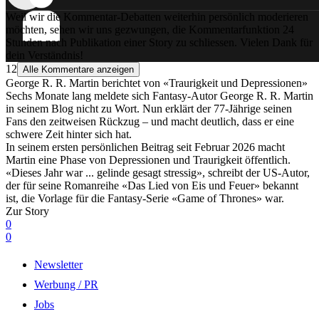
Weil wir die Kommentar-Debatten weiterhin persönlich moderieren
möchten, sehen wir uns gezwungen, die Kommentarfunktion 24
Stunden nach Publikation einer Story zu schliessen. Vielen Dank für
dein Verständnis!
12
Alle Kommentare anzeigen
George R. R. Martin berichtet von «Traurigkeit und Depressionen»
Sechs Monate lang meldete sich Fantasy-Autor George R. R. Martin
in seinem Blog nicht zu Wort. Nun erklärt der 77-Jährige seinen
Fans den zeitweisen Rückzug – und macht deutlich, dass er eine
schwere Zeit hinter sich hat.
In seinem ersten persönlichen Beitrag seit Februar 2026 macht
Martin eine Phase von Depressionen und Traurigkeit öffentlich.
«Dieses Jahr war ... gelinde gesagt stressig», schreibt der US-Autor,
der für seine Romanreihe «Das Lied von Eis und Feuer» bekannt
ist, die Vorlage für die Fantasy-Serie «Game of Thrones» war.
Zur Story
0
0
Newsletter
Werbung / PR
Jobs