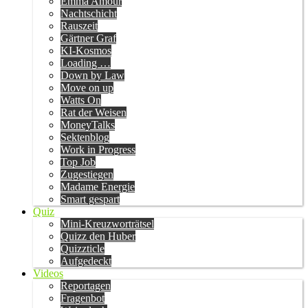
Emma Amour
Nachtschicht
Rauszeit
Gärtner Graf
KI-Kosmos
Loading …
Down by Law
Move on up
Watts On
Rat der Weisen
MoneyTalks
Sektenblog
Work in Progress
Top Job
Zugestiegen
Madame Energie
Smart gespart
Quiz
Mini-Kreuzworträtsel
Quizz den Huber
Quizzticle
Aufgedeckt
Videos
Reportagen
Fragenbot