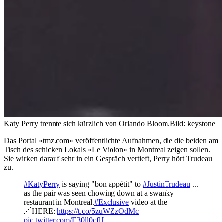
Katy Perry trennte sich kürzlich von Orlando Bloom.
Bild: keystone
Das Portal «tmz.com» veröffentlichte Aufnahmen, die die beiden am
Tisch des schicken Lokals «Le Violon» in Montreal zeigen sollen.
Sie wirken darauf sehr in ein Gespräch vertieft, Perry hört Trudeau
zu.
#KatyPerry
is saying "bon appétit" to
#JustinTrudeau
...
as the pair was seen chowing down at a swanky
restaurant in Montreal.
#Exclusive
video at the
🔗HERE:
https://t.co/5zuWZzOdMc
pic.twitter.com/E30ll0cflJ