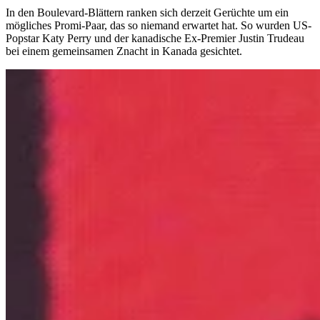
In den Boulevard-Blättern ranken sich derzeit Gerüchte um ein
mögliches Promi-Paar, das so niemand erwartet hat. So wurden US-
Popstar Katy Perry und der kanadische Ex-Premier Justin Trudeau
bei einem gemeinsamen Znacht in Kanada gesichtet.