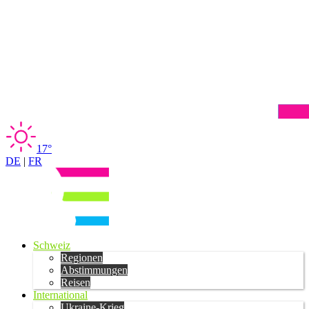
17°
DE
|
FR
Schweiz
Regionen
Abstimmungen
Reisen
International
Ukraine-Krieg