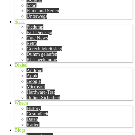
Food
Filme und Serien
Unterwegs
Spass
Picdump
Fail-Dienstag
Cute News
Retro
Gerechtigkeit siegt
Dumm gelaufen
Klischeekanone
Digital
Android
Apple
Google
Microsoft
Hardware-Test
Online-Sicherheit
Wissen
History
Gesundheit
Daten
Karten
Blogs