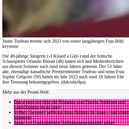
Justin Trudeau trennte sich 2023 von seiner langjährigen Frau.
Bild:
keystone
Die 40-jährige Sängerin («I Kissed a Girl») und der britische
Schauspieler Orlando Bloom (48) hatten sich laut Medienberichten
aus diesem Sommer nach rund neun Jahren getrennt. Der 53 Jahre
alte, ehemalige kanadische Premierminister Trudeau und seine Frau
Sophie Grégoire (50) hatten im Jahr 2023 nach rund 18 Jahren Ehe
ihre Trennung bekanntgegeben. (dab/sda/dpa)
Mehr aus der Promi-Welt:
Das wissen wir über die Romanze von Pamela Anderson und
Liam Neeson (es ist cute)
Sydney Sweeney wirbt mit ihren Brüsten für Jeans – und erntet
Shitstorm
Jamie Lee Curtis kritisiert Schönheitsoperationen scharf