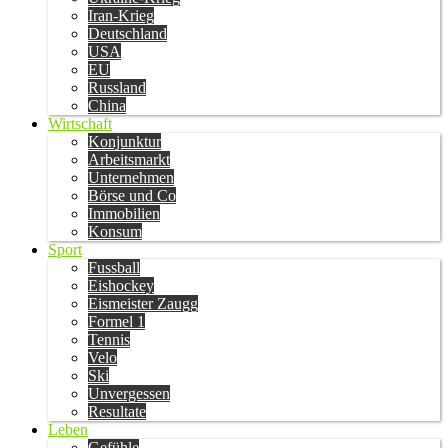
Iran-Krieg
Deutschland
USA
EU
Russland
China
Wirtschaft
Konjunktur
Arbeitsmarkt
Unternehmen
Börse und Co
Immobilien
Konsum
Sport
Fussball
Eishockey
Eismeister Zaugg
Formel 1
Tennis
Velo
Ski
Unvergessen
Resultate
Leben
Gefühle