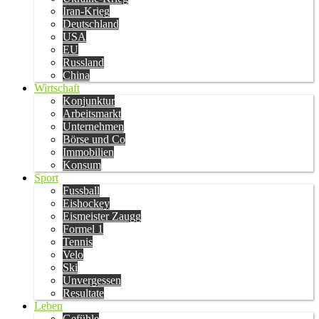
Iran-Krieg
Deutschland
USA
EU
Russland
China
Wirtschaft
Konjunktur
Arbeitsmarkt
Unternehmen
Börse und Co
Immobilien
Konsum
Sport
Fussball
Eishockey
Eismeister Zaugg
Formel 1
Tennis
Velo
Ski
Unvergessen
Resultate
Leben
Gefühle