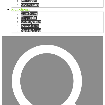
Wein doch
MoneyTalks
Promotionen
Gute News
Flugmodus
Smart gespart
Reise-Glück
Meat & Greet