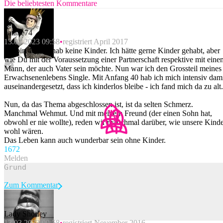
Die beliebtesten Kommentare
natalie74
13.03.2023 09:58
registriert April 2017
Ich bin 48 und hab keine Kinder. Ich hätte gerne Kinder gehabt, aber
wie Du mit der Voraussetzung einer Partnerschaft respektive mit eine
Mann, der auch Vater sein möchte. Nun war ich den Grossteil meines
Erwachsenenlebens Single. Mit Anfang 40 hab ich mich intensiv dam
auseinandergesetzt, dass ich kinderlos bleibe - ich fand mich da zu alt.
Nun, da das Thema abgeschlossen ist, ist da selten Schmerz.
Manchmal Wehmut. Und mit meinem Freund (der einen Sohn hat,
obwohl er nie wollte), reden wir manchmal darüber, wie unsere Kind
wohl wären.
Das Leben kann auch wunderbar sein ohne Kinder.
167
2
Melden
Zum Kommentar
Lady Shorley
13.03.2023 09:58
registriert November 2016