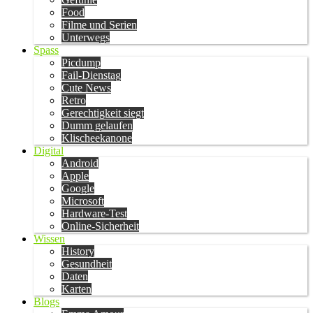
Food
Filme und Serien
Unterwegs
Spass
Picdump
Fail-Dienstag
Cute News
Retro
Gerechtigkeit siegt
Dumm gelaufen
Klischeekanone
Digital
Android
Apple
Google
Microsoft
Hardware-Test
Online-Sicherheit
Wissen
History
Gesundheit
Daten
Karten
Blogs