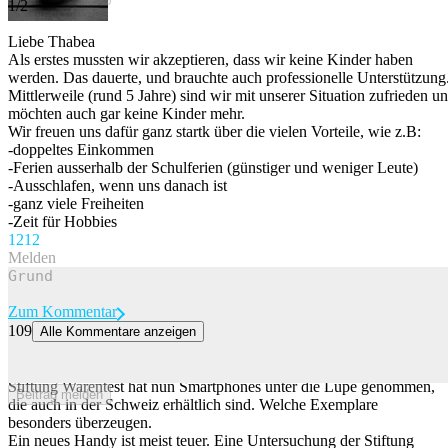
1/2
Liebe Thabea
Als erstes mussten wir akzeptieren, dass wir keine Kinder haben
werden. Das dauerte, und brauchte auch professionelle Unterstützung
Mittlerweile (rund 5 Jahre) sind wir mit unserer Situation zufrieden u
möchten auch gar keine Kinder mehr.
Wir freuen uns dafür ganz startk über die vielen Vorteile, wie z.B:
-doppeltes Einkommen
-Ferien ausserhalb der Schulferien (günstiger und weniger Leute)
-Ausschlafen, wenn uns danach ist
-ganz viele Freiheiten
-Zeit für Hobbies
121
2
Melden
Zum Kommentar
109
Alle Kommentare anzeigen
Diese Smartphones überzeugen laut Stiftung Warentest
Auch in der Schweiz gibt es günstige und gleichzeitig gute Handys.
Stiftung Warentest hat nun Smartphones unter die Lupe genommen,
Beitrag melden
die auch in der Schweiz erhältlich sind. Welche Exemplare
besonders überzeugen.
Ein neues Handy ist meist teuer. Eine Untersuchung der Stiftung