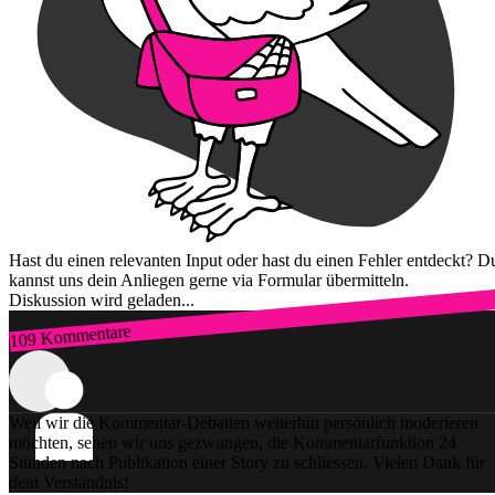
Hast du einen relevanten Input oder hast du einen Fehler entdeckt? D
kannst uns dein Anliegen gerne via Formular übermitteln.
Diskussion wird geladen...
109 Kommentare
Zum Login
Weil wir die Kommentar-Debatten weiterhin persönlich moderieren
möchten, sehen wir uns gezwungen, die Kommentarfunktion 24
Stunden nach Publikation einer Story zu schliessen. Vielen Dank für
dein Verständnis!