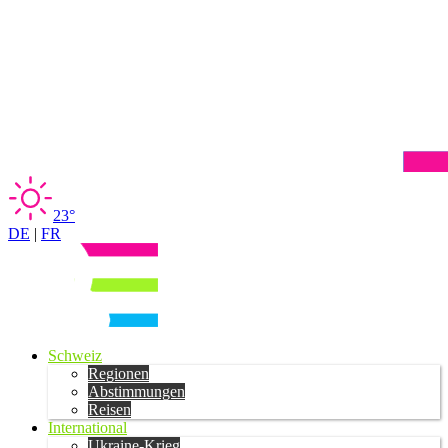
23°
DE
|
FR
Schweiz
Regionen
Abstimmungen
Reisen
International
Ukraine-Krieg