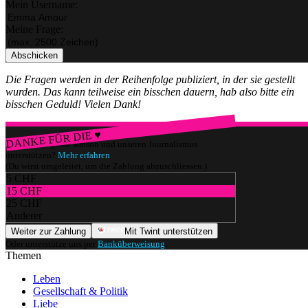
Mein Username:
Meine Frage:
Abschicken
Die Fragen werden in der Reihenfolge publiziert, in der sie gestellt
wurden. Das kann teilweise ein bisschen dauern, hab also bitte ein
bisschen Geduld! Vielen Dank!
DANKE FÜR DIE ♥
Würdest du gerne watson und unseren Journalismus
unterstützen?
Mehr erfahren
(Du wirst umgeleitet, um die Zahlung abzuschliessen.)
5 CHF
15 CHF
25 CHF
Anderer
Weiter zur Zahlung
Mit Twint unterstützen
Oder unterstütze uns per
Banküberweisung
.
Themen
Leben
Gesellschaft & Politik
Liebe