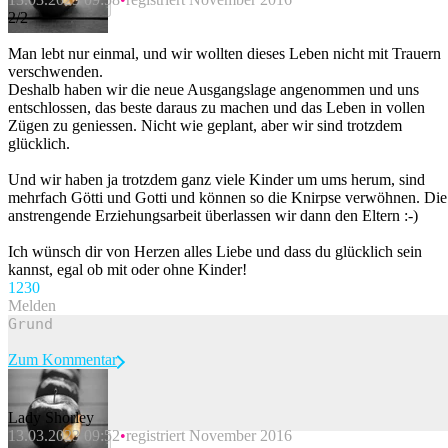
Beitrag melden
2/2
Man lebt nur einmal, und wir wollten dieses Leben nicht mit Trauern
verschwenden.
Deshalb haben wir die neue Ausgangslage angenommen und uns
entschlossen, das beste daraus zu machen und das Leben in vollen
Zügen zu geniessen. Nicht wie geplant, aber wir sind trotzdem
glücklich.
Und wir haben ja trotzdem ganz viele Kinder um ums herum, sind
mehrfach Götti und Gotti und können so die Knirpse verwöhnen. Die
anstrengende Erziehungsarbeit überlassen wir dann den Eltern :-)
Ich wünsch dir von Herzen alles Liebe und dass du glücklich sein
kannst, egal ob mit oder ohne Kinder!
123
0
Melden
Zum Kommentar
Lady Shorley
13.03.2023 09:52
registriert November 2016
Beitrag melden