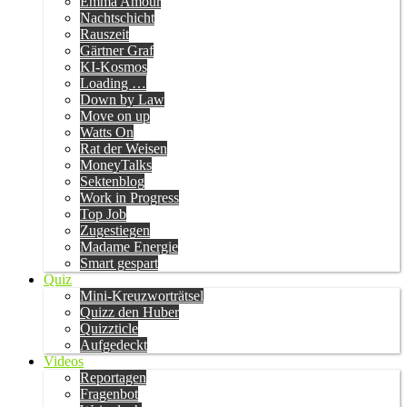
Emma Amour
Nachtschicht
Rauszeit
Gärtner Graf
KI-Kosmos
Loading …
Down by Law
Move on up
Watts On
Rat der Weisen
MoneyTalks
Sektenblog
Work in Progress
Top Job
Zugestiegen
Madame Energie
Smart gespart
Quiz
Mini-Kreuzworträtsel
Quizz den Huber
Quizzticle
Aufgedeckt
Videos
Reportagen
Fragenbot