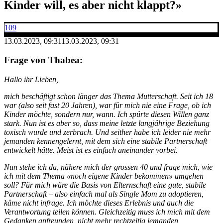
Kinder will, es aber nicht klappt?»
109
13.03.2023, 09:31
13.03.2023, 09:31
Frage von Thabea:
Hallo ihr Lieben,
mich beschäftigt schon länger das Thema Mutterschaft. Seit ich 18
war (also seit fast 20 Jahren), war für mich nie eine Frage, ob ich
Kinder möchte, sondern nur, wann. Ich spürte diesen Willen ganz
stark. Nun ist es aber so, dass meine letzte langjährige Beziehung
toxisch wurde und zerbrach. Und seither habe ich leider nie mehr
jemanden kennengelernt, mit dem sich eine stabile Partnerschaft
entwickelt hätte. Meist ist es einfach aneinander vorbei.
Nun stehe ich da, nähere mich der grossen 40 und frage mich, wie
ich mit dem Thema «noch eigene Kinder bekommen» umgehen
soll? Für mich wäre die Basis von Elternschaft eine gute, stabile
Partnerschaft – also einfach mal als Single Mom zu adoptieren,
käme nicht infrage. Ich möchte dieses Erlebnis und auch die
Verantwortung teilen können. Gleichzeitig muss ich mich mit dem
Gedanken anfreunden, nicht mehr rechtzeitig jemanden